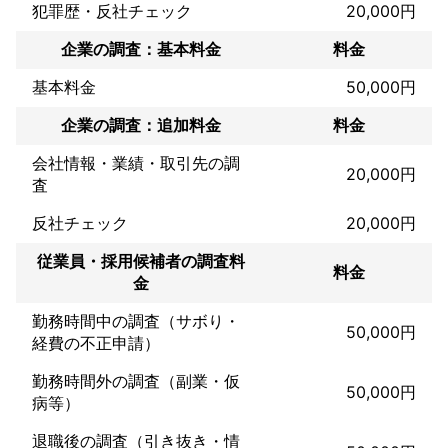
別れたくないけど、きちんとパートナーからも不倫相手からも慰
犯罪歴・反社チェック
20,000円
謝料はもらいたい！

やっぱり許せない！離婚の慰謝料をとるためのたくさんの証拠が
企業の調査：基本料金
料金
ほしい！などです。

基本料金
50,000円
これまでの実績
企業の調査：追加料金
料金
妻、旦那の素行調査においては、不倫や浮気などの場合はホテル
に入って出てくるまでの証拠がないと弁護士裁判の証拠として使
会社情報・業績・取引先の調
えない場合が大半です。

20,000円
査
裁判用情報を収集しております。

泊まりの場合など朝までとなります。

反社チェック
20,000円
そんな状況でも相談者のために必要な調査をアドバイスして満足
していただくことが可能です。

従業員・採用候補者の調査料
LINEやメールなどで確証をお持ちであればGPSでの行動調査をし
料金
金
て格安で調査を始められます。

勤務時間中の調査（サボり・
娘さんの行動が知りたい

50,000円
経費の不正申請）
専業主婦の妻の日中確証何をしているか？など

勤務時間外の調査（副業・仮
アピールポイント
50,000円
病等）
探偵社の1日の調査じかんは5時間から8時間を1日と表現して1日
料金を請求されますが、オウル総合探偵社は1日を14時間としてお
退職後の調査（引き抜き・情