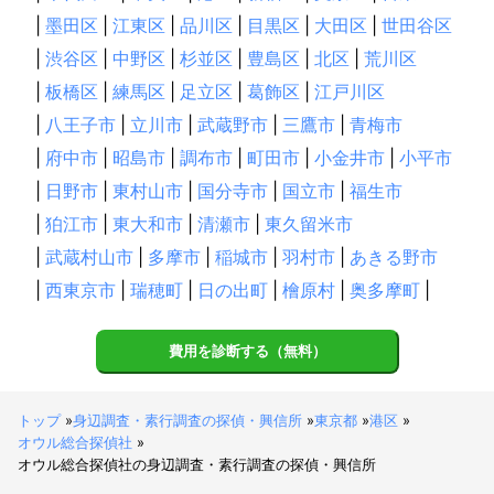
|
墨田区
|
江東区
|
品川区
|
目黒区
|
大田区
|
世田谷区
|
渋谷区
|
中野区
|
杉並区
|
豊島区
|
北区
|
荒川区
|
板橋区
|
練馬区
|
足立区
|
葛飾区
|
江戸川区
|
八王子市
|
立川市
|
武蔵野市
|
三鷹市
|
青梅市
|
府中市
|
昭島市
|
調布市
|
町田市
|
小金井市
|
小平市
|
日野市
|
東村山市
|
国分寺市
|
国立市
|
福生市
|
狛江市
|
東大和市
|
清瀬市
|
東久留米市
|
武蔵村山市
|
多摩市
|
稲城市
|
羽村市
|
あきる野市
|
西東京市
|
瑞穂町
|
日の出町
|
檜原村
|
奥多摩町
|
費用を診断する（無料）
トップ
»
身辺調査・素行調査の探偵・興信所
»
東京都
»
港区
»
オウル総合探偵社
»
オウル総合探偵社の身辺調査・素行調査の探偵・興信所