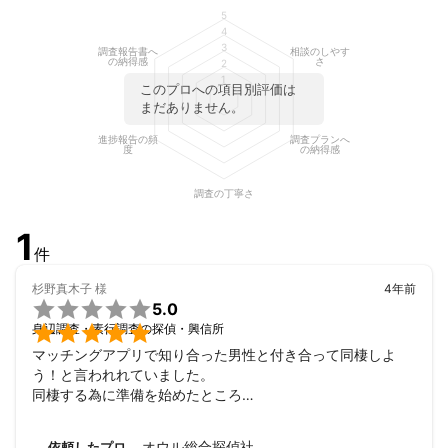
5
4
3
調査報告書へ
相談のしやす
の納得感
さ
2
1
このプロへの項目別評価は
まだありません。
進捗報告の頻
調査プランへ
度
の納得感
調査の丁寧さ
1
件
杉野真木子
様
4年前

5.0

身辺調査・素行調査の探偵・興信所
マッチングアプリで知り合った男性と付き合って同棲しよ
う！と言われれていました。

同棲する為に準備を始めたところ

彼氏の言動に嘘が混ざっていることに気が付き別に女がいる
のかな？

オウル総合探偵社
依頼したプロ