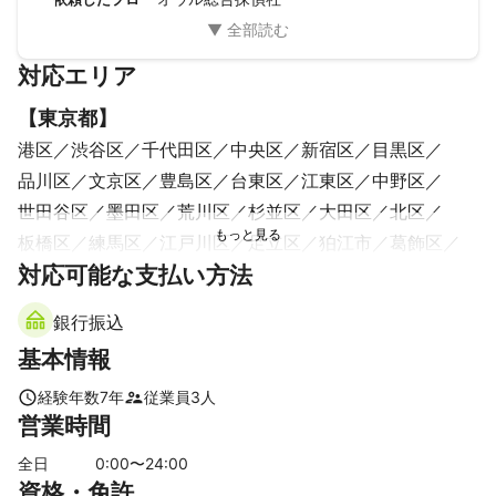
と思い婚前調査をしたいと思って探偵を探しました。

色々と聞いてみましたが予算オーバーなことが多い中オウル
探偵社さんが親身に話を聞いてくれて、予算内で調査出来る
対応エリア
様にアドバイスしくれた上に、調査のオマケもしていただき
満足でした。
【
東京都
】
港区
渋谷区
千代田区
中央区
新宿区
目黒区
品川区
文京区
豊島区
台東区
江東区
中野区
世田谷区
墨田区
荒川区
杉並区
大田区
北区
板橋区
練馬区
江戸川区
足立区
狛江市
葛飾区
対応可能な支払い方法
三鷹市
調布市
武蔵野市
西東京市
小金井市
稲城市
東久留米市
府中市
清瀬市
小平市
銀行振込
国分寺市
東村山市
国立市
多摩市
東大和市
基本情報
日野市
立川市
武蔵村山市
町田市
昭島市
瑞穂町
福生市
羽村市
八王子市
あきる野市
日の出町
経験年数
7
年
従業員
3
人
営業時間
青梅市
檜原村
奥多摩町
【
千葉県
】
全日
0
:00〜
24
:00
資格・免許
浦安市
市川市
松戸市
船橋市
鎌ケ谷市
習志野市