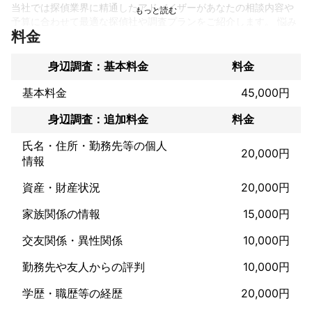
当社では探偵業界に精通したアドバイザーがあなたの相談内容や
予算に合わせて最適な探偵社や調査プランをご紹介します。 悩み
料金
相談や些細な疑問まで依頼者の悩みに適正価格で寄り添います。

素行調査

身辺調査：基本料金
料金
パートナーの金遣いが普通じゃない…本当は何の仕事をしている
基本料金
45,000円
のか知りたい！

身辺調査：追加料金
料金
1人暮らしをして通学している息子・娘の様子がどうもおかしい…
ちゃんと学校に行っているのか生活内容を知りたい！

氏名・住所・勤務先等の個人
知人にお金を貸したのに、返ってこない･･･返すあてはあるのか、
20,000円
情報
生活の状況を確認したい！

もしかしてストーカー！？私に付きまとう人物の普段の行動が知
資産・財産状況
20,000円
りたいなど

家族関係の情報
15,000円
浮気調査

交友関係・異性関係
10,000円
事実を知るのは怖いけど、このもやもや、いい加減はっきりさせ
勤務先や友人からの評判
10,000円
たい！

相手にバレずに、浮気相手と別れさせたい！

学歴・職歴等の経歴
20,000円
きちっと証拠を掴んで、彼に懺悔させたい！
