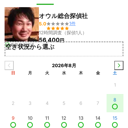
オウル総合探偵社
1
件
5.0


12時間調査（探偵1人）
56,400
円
事業者確認済
空き状況から選ぶ
2026年8月
日
月
火
水
木
金
土
1
8
2
3
4
5
6
7
9
10
11
12
13
14
15