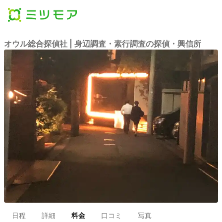
オウル総合探偵社 | 身辺調査・素行調査の探偵・興信所
日程
詳細
料金
口コミ
写真