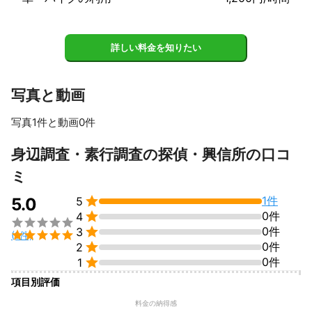
詳しい料金を知りたい
写真と動画
写真1件と動画0件
身辺調査・素行調査の探偵・興信所の口コ
ミ

1件
5.0
5

0件
4


0件
3

(1件)

0件
2

0件
1
項目別評価
料金の納得感