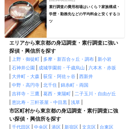
久喜市
毛呂山町
吉見町
鴻巣市
鳩山町
飯能市
素行調査の費用相場はいくら？家族構成・
学歴・勤務先などの平均料金と安くするコ
東松山市
越生町
加須市
滑川町
ときがわ町
ツ
嵐山町
行田市
羽生市
小川町
横瀬町
東秩父村
熊谷市
寄居町
深谷市
皆野町
長瀞町
美里町
本庄市
秩父市
小鹿野町
神川町
上里町
エリアから東京都の身辺調査・素行調査に強い
【
神奈川県
】
探偵・興信所を探す
川崎市
横浜市
大和市
座間市
綾瀬市
海老名市
|
上野・御徒町
|
多摩・新百合ヶ丘・調布
|
新小岩
鎌倉市
藤沢市
愛川町
逗子市
相模原市
寒川町
|
石神井公園
|
成城学園前・千歳烏山
|
六本木・赤坂
厚木市
葉山町
横須賀市
茅ヶ崎市
伊勢原市
|
大井町・大森
|
荻窪・阿佐ヶ谷
|
西新井
清川村
平塚市
秦野市
大磯町
三浦市
二宮町
|
中野・高円寺
|
北千住
|
錦糸町・両国
中井町
松田町
大井町
開成町
山北町
小田原市
|
吉祥寺・三鷹
|
葛西・東陽町
|
二子玉川・自由が丘
南足柄市
真鶴町
箱根町
湯河原町
|
恵比寿・三軒茶屋・中目黒
|
浅草
|
市区町村から東京都の身辺調査・素行調査に強
い探偵・興信所を探す
|
千代田区
|
中央区
|
港区
|
新宿区
|
文京区
|
台東区