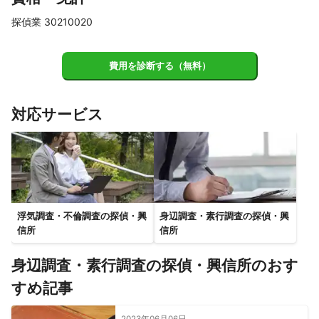
流山市
柏市
白井市
八千代市
我孫子市
袖ケ浦市
探偵業 30210020
木更津市
千葉市
野田市
四街道市
印西市
佐倉市
市原市
富津市
栄町
酒々井町
長柄町
君津市
費用を診断する（無料）
八街市
富里市
長南町
東金市
茂原市
大網白里市
成田市
鋸南町
睦沢町
芝山町
山武市
長生村
対応サービス
白子町
大多喜町
九十九里町
神崎町
一宮町
鴨川市
多古町
横芝光町
いすみ市
勝浦市
南房総市
匝瑳市
御宿町
香取市
館山市
旭市
東庄町
銚子市
【
埼玉県
】
和光市
戸田市
蕨市
川口市
朝霞市
草加市
浮気調査・不倫調査の探偵・興
身辺調査・素行調査の探偵・興
信所
信所
八潮市
新座市
三郷市
志木市
三芳町
富士見市
越谷市
所沢市
吉川市
さいたま市
ふじみ野市
身辺調査・素行調査の探偵・興信所のおす
松伏町
川越市
狭山市
上尾市
春日部市
入間市
すめ記事
蓮田市
伊奈町
白岡市
宮代町
桶川市
杉戸町
川島町
鶴ヶ島市
日高市
北本市
坂戸市
幸手市
2023年06月06日