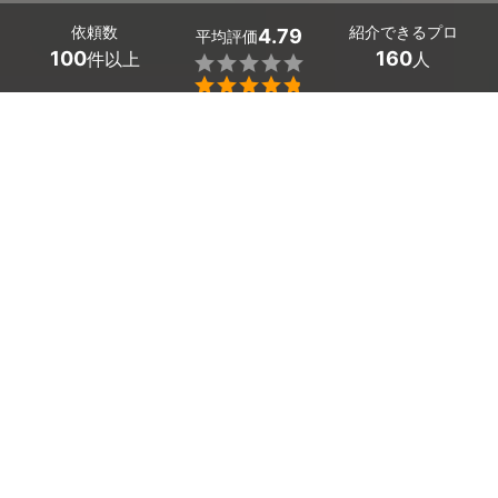
依頼数
紹介できるプロ
4.79
平均評価
100
160
件以上
人


東京都杉並区の身辺調査・素行調査の探偵探しはミツモア
で。
結婚前に婚約者の身辺調査をしておきたい、浮気相手の身
元を調査したい、ビジネスパートナーとなる方の素行調査
をしたい。
そんな要望のある方は、探偵・興信所に調査を依頼しまし
ょう。名前や住所が知りたいだけの方も、経歴・学歴・評
判や交友関係まで知りたい方も、親身に対応していただけ
ます。
「口コミを読んで信頼のおける会社を選びたい」「追加料
金の発生しない、明朗会計の会社がいい」と思っている方
こそ、お試しを。
身辺調査・身元調査のプロの複探偵・興信所、複数社から
見積もりと提案が届きます。 
かんたん・お得な見積もり体験を、ミツモアで。