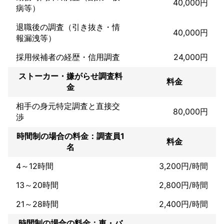
40,000円
病等）
「行方不明だった兄を見つけてもらい、家族の絆を取り戻せまし
た。」

退職後の調査（引き抜き・情
「社内不正の証拠を掴んでもらい、会社の被害拡大を防げまし
40,000円
報漏洩等）
た。」

　これらの声は、当社がお客様と築いてきた信頼関係の証です。

採用候補者の経歴・信用調査
24,000円
・常に進化する調査力

ストーカー・嫌がらせ調査料
私たちは過去の成功に安住せず、新しい技術や手法を取り入れ、
料金
金
常に調査力の向上に努めています。長年の経験と最新の知識を組
み合わせ、お客様一人ひとりに最適な解決策を提供します。
相手の身元特定調査と直接交
アピールポイント
80,000円
渉
私たちは、お客様の不安を解消し、安心できる未来を提供する探
偵事務所です。お客様に選ばれる理由は以下の5点です。

時間制の場合の料金：調査員1
料金
名
①徹底した秘密保持と信頼性：お客様のプライバシー保護を最優
先し、ご相談から調査で得た情報まで、すべてを厳重に管理しま
4～12時間
3,200円/時間
す。

②高い調査力と確かな証拠収集能力：長年の経験と独自のノウハ
13～20時間
2,800円/時間
ウ、最新機材を駆使し、迅速かつ正確に情報を収集します。特
に、裁判で有効な証拠収集には自信があります。

21～28時間
2,400円/時間
③お客様に寄り添う丁寧なサポート：調査中も進捗を報告し、調
査終了後も弁護士などの専門家のご紹介を含め、問題解決まで徹
時間制の場合の料金：車・バ