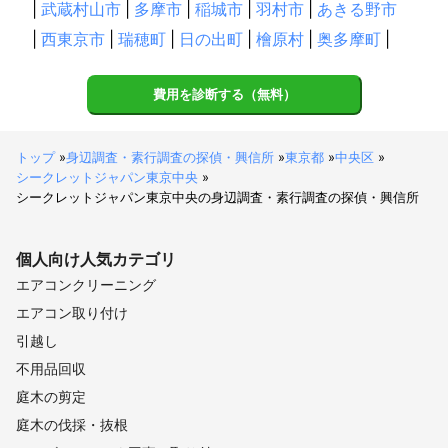
|
武蔵村山市
|
多摩市
|
稲城市
|
羽村市
|
あきる野市
|
西東京市
|
瑞穂町
|
日の出町
|
檜原村
|
奥多摩町
|
費用を診断する（無料）
トップ
»
身辺調査・素行調査の探偵・興信所
»
東京都
»
中央区
»
シークレットジャパン東京中央
»
シークレットジャパン東京中央の身辺調査・素行調査の探偵・興信所
個人向け
人気カテゴリ
エアコンクリーニング
エアコン取り付け
引越し
不用品回収
庭木の剪定
庭木の伐採・抜根