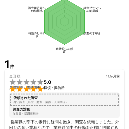
4
3
調査報告書へ
調査プランへ
の納得感
の納得感
2
1
相談のしやす
調査の丁寧さ
さ
進捗報告の頻
度
1
件
金田
様
11か月前

5.0

身辺調査・素行調査の探偵・興信所
依頼された調査
身辺調査（経歴・財産・債務・人間関係）
調査の対象
従業員・採用候補者
 営業職の部下の素行に疑問を抱き、調査を依頼しました。外
回りの多い業種なので、業務時間中の行動を正確に把握する