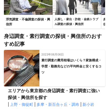
浮気調査・不倫調査の探偵・興
身
人探し・家出・詐欺・金銭トラブ
信所
信
ル調査の探偵・興信所
身辺調査・素行調査の探偵・興信所のおす
すめ記事
2023年06月06日
素行調査の費用相場はいくら？家族構成・
学歴・勤務先などの平均料金と安くするコ
ツ
エリアから東京都の身辺調査・素行調査に強い
探偵・興信所を探す
|
上野・御徒町
|
多摩・新百合ヶ丘・調布
|
新小岩