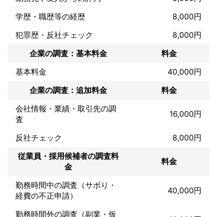
本から解決し、安心と希望に満ちた未来を築くことを目指してい
ます。どのようなお悩みでも、まずはお気軽にご相談ください。
学歴・職歴等の経歴
8,000円
これまでの実績
当社は全国80支社を超えるネットワークで、数多くのお客様の悩
犯罪歴・反社チェック
8,000円
みを解決してきました。探偵としての実績は、単なる解決事例の
数ではなく、お客様の安心と笑顔をどれだけ生み出せたかを最も
企業の調査：基本料金
料金
大切にしています。

基本料金
40,000円
・信頼と解決実績

企業の調査：追加料金
料金
浮気調査、人探し、企業調査からストーカー対策まで、多岐にわ
たる依頼に対応し、多くの調査を成功させています。お客様から
会社情報・業績・取引先の調
は、「諦めていた問題が解決できた」「安心して次のステップに
16,000円
査
進める」といった感謝の声を多数いただいています。

反社チェック
8,000円
・裁判で有効な証拠収集能力

裁判や調停に発展する可能性のある事案では、法的に有効な証拠
従業員・採用候補者の調査料
収集に注力しています。経験豊富な調査員が、客観的かつ揺るぎ
料金
金
ない証拠を押さえることで、慰謝料請求や離婚調停で依頼者様が
有利な結果を得られたケースが多数あります。

勤務時間中の調査（サボり・
40,000円
経費の不正申請）
・お客様の声

「夫の浮気調査で、離婚を決意できました。親身な対応に感謝し
勤務時間外の調査（副業・仮
ています。」
