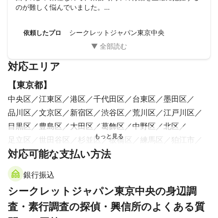
のが難しく悩んでいました。

こちらにお願いした結果、業務時間中に不適切な店舗に出入
りしていること、自宅に帰宅していること、さらには飲酒し
シークレットジャパン東京中央
依頼したプロ
ていることまで、詳細な事実が判明しました。提出された報
告書は非常に分かりやすく、写真や時間も細かく記載されて
おり、状況が手に取るように理解できました。

対応エリア
この報告書を基に会社として然るべき対応を取ることがで
き、結果的に問題は無事に解決しました。専門的な知識がな
【
東京都
】
い私たちでも理解しやすい報告書を作成してくれたことに感
謝しています。真剣に問題解決を望んでいる方には、本当に
中央区
江東区
港区
千代田区
台東区
墨田区
おすすめできる探偵事務所です。
品川区
文京区
新宿区
渋谷区
荒川区
江戸川区
目黒区
豊島区
大田区
葛飾区
中野区
北区
足立区
世田谷区
杉並区
板橋区
練馬区
狛江市
対応可能な支払い方法
三鷹市
調布市
武蔵野市
西東京市
小金井市
東久留米市
稲城市
清瀬市
府中市
小平市
銀行振込
国分寺市
町田市
八王子市
多摩市
日野市
立川市
シークレットジャパン東京中央の身辺調
国立市
昭島市
東村山市
東大和市
武蔵村山市
査・素行調査の探偵・興信所のよくある質
【
千葉県
】