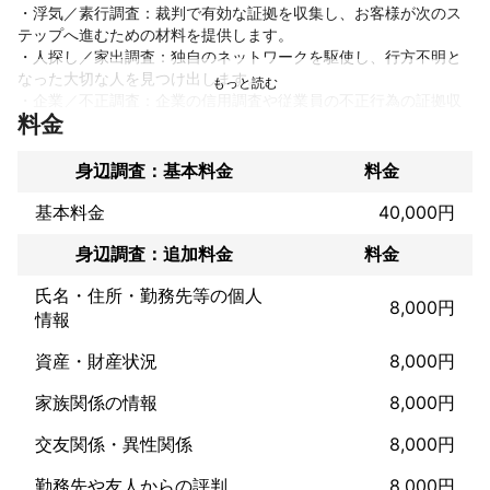
・浮気／素行調査：裁判で有効な証拠を収集し、お客様が次のス
テップへ進むための材料を提供します。

・人探し／家出調査：独自のネットワークを駆使し、行方不明と
なった大切な人を見つけ出します。

・企業／不正調査：企業の信用調査や従業員の不正行為の証拠収
料金
集など、リスクマネジメントに必要な情報を提供します。

・ストーカー／嫌がらせ調査：被害の実態を把握し、警察への相
談や法的措置に役立つ証拠を集めます。

身辺調査：基本料金
料金
・盗聴器／盗撮器発見調査：専門機材で盗聴器や盗撮器を発見・
撤去し、プライバシーを守ります。

基本料金
40,000円
身辺調査：追加料金
料金
これらの調査に加え、お客様が安心して問題解決に取り組めるよ
う、以下のサービスも提供しています。

氏名・住所・勤務先等の個人
8,000円
情報
・無料相談：調査の前に、お客様の状況を詳しく伺い、最適なプ
ランを無料で提案します。

資産・財産状況
8,000円
・専門家のご紹介：調査で得た証拠を元に、必要に応じて信頼で
きる弁護士や専門家をご紹介します。

家族関係の情報
8,000円
・アフターフォロー：調査終了後も、お客様の心のケアやその後
の対応を継続的にサポートします。

交友関係・異性関係
8,000円
私たちは、単に調査を行うだけでなく、お客様の「困った」を根
勤務先や友人からの評判
8,000円