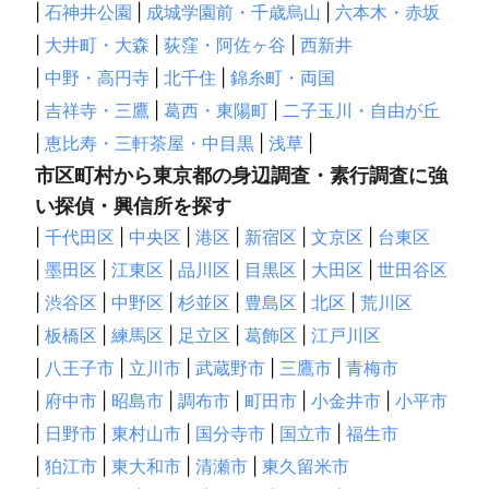
|
石神井公園
|
成城学園前・千歳烏山
|
六本木・赤坂
|
大井町・大森
|
荻窪・阿佐ヶ谷
|
西新井
|
中野・高円寺
|
北千住
|
錦糸町・両国
|
吉祥寺・三鷹
|
葛西・東陽町
|
二子玉川・自由が丘
|
恵比寿・三軒茶屋・中目黒
|
浅草
|
市区町村から東京都の身辺調査・素行調査に強
い探偵・興信所を探す
|
千代田区
|
中央区
|
港区
|
新宿区
|
文京区
|
台東区
|
墨田区
|
江東区
|
品川区
|
目黒区
|
大田区
|
世田谷区
|
渋谷区
|
中野区
|
杉並区
|
豊島区
|
北区
|
荒川区
|
板橋区
|
練馬区
|
足立区
|
葛飾区
|
江戸川区
|
八王子市
|
立川市
|
武蔵野市
|
三鷹市
|
青梅市
|
府中市
|
昭島市
|
調布市
|
町田市
|
小金井市
|
小平市
|
日野市
|
東村山市
|
国分寺市
|
国立市
|
福生市
|
狛江市
|
東大和市
|
清瀬市
|
東久留米市