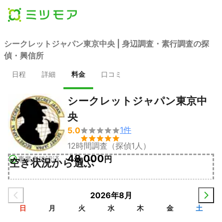
シークレットジャパン東京中央 | 身辺調査・素行調査の探
偵・興信所
日程
詳細
料金
口コミ
シークレットジャパン東京中
央
1
件
5.0


12時間調査（探偵1人）
48,000
円
事業者確認済
空き状況から選ぶ
2026年8月
日
月
火
水
木
金
土