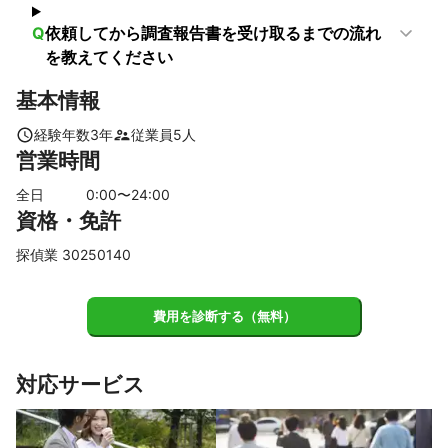
Q
依頼してから調査報告書を受け取るまでの流れ
を教えてください
基本情報
経験年数
3
年
従業員
5
人
営業時間
全日
0
:00〜
24
:00
資格・免許
探偵業 30250140
費用を診断する（無料）
対応サービス