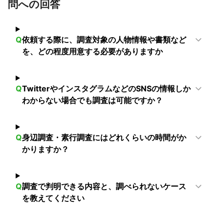
問への回答
市川市
松戸市
習志野市
鎌ケ谷市
柏市
八千代市
流山市
船橋市
浦安市
千葉市
【
埼玉県
】
Q
依頼する際に、調査対象の人物情報や書類など
八潮市
三郷市
草加市
川口市
蕨市
戸田市
を、どの程度用意する必要がありますか
朝霞市
新座市
志木市
所沢市
さいたま市
富士見市
三芳町
ふじみ野市
和光市
越谷市
川越市
【
神奈川県
】
Q
TwitterやインスタグラムなどのSNSの情報しか
川崎市
横浜市
大和市
座間市
綾瀬市
海老名市
わからない場合でも調査は可能ですか？
鎌倉市
逗子市
藤沢市
横須賀市
葉山町
愛川町
寒川町
相模原市
茅ヶ崎市
厚木市
伊勢原市
Q
身辺調査・素行調査にはどれくらいの時間がか
清川村
平塚市
三浦市
大磯町
秦野市
二宮町
かりますか？
中井町
松田町
大井町
開成町
山北町
小田原市
南足柄市
真鶴町
箱根町
湯河原町
Q
調査で判明できる内容と、調べられないケース
を教えてください