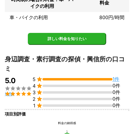
料金
底的にサポートします。

イクの利用
④明瞭な料金体系と誠実な対応：不透明だと思われがちな料金体
系を明瞭に提示し、無理な勧誘や不必要な調査は一切行いませ
車・バイクの利用
800円/時間
ん。

⑤多様な調査ニーズへの対応力：浮気調査から企業調査、ストー
カー対策まで、幅広い調査に対応可能です。

詳しい料金を知りたい
どのようなお悩みでも、お客様に最適な解決策を共に探し、専門
知識と技術で問題解決をサポートします。些細なことでも、まず
身辺調査・素行調査の探偵・興信所の口コ
はお気軽にご相談ください。
ミ

1件
5.0
5

0件
4


0件
3

(1件)

0件
2

0件
1
項目別評価
料金の納得感
5