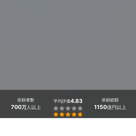
依頼者数
依頼総額
4.83
平均評価
700
1150
万
人以上
億円以上


沖縄県名護市の宣材写真・オーディション写真のカメラマ
ンを探しましょう。