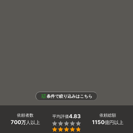
条件で絞り込みはこちら
依頼者数
依頼総額
4.83
平均評価
700
1150
万
人以上
億円以上

