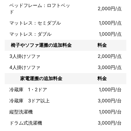
☆サービス内容☆

ベッドフレーム：ロフトベッ
○家族の荷物を安全に運び、家族全員の快適な生活環境をサポー
2,000円/点
ド
ト。

○大型家具や家電、思い出の品も大切に運搬。

マットレス：セミダブル
1,000円/点
○引越し後の家具配置や家電設置サービスも提供。

マットレス：ダブル
1,000円/点
C. 大規模引越し（オフィス・事務所）

椅子やソファ運搬の追加料金
料金
☆サービス内容☆

○オフィスや店舗の引越し、複数の部屋がある家庭の引越しも対
3人掛けソファ
2,000円/点
応。

○事前に詳細な打ち合わせを行い、効率的に作業。

4人掛けソファ
3,000円/点
○専門スタッフによる、計画的な荷物運搬を実施。

家電運搬の追加料金
料金
D. 長距離引越し（県をまたぐ引越し）

冷蔵庫 1・2ドア
1,000円/台
☆サービス内容☆

冷蔵庫 3ドア以上
3,000円/台
○ 県をまたぐ引越し、または長距離（遠方）への引越しに対応。

○長距離の運搬でも、最適なトラック手配と効率的な運行で、荷
縦型洗濯機
1,000円/台
物の安全を確保。

○出発地から到着地までのスケジュール管理とルート選定を行
ドラム式洗濯機
3,000円/台
い、時間通りに運搬。

○長距離運搬でも、荷物の破損や損傷を防ぐための梱包方法を採