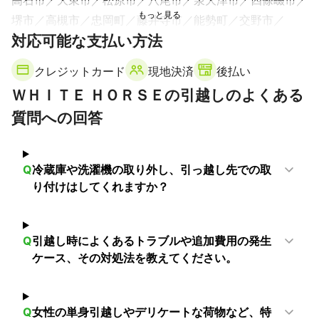
堺市
高槻市
忠岡町
藤井寺市
能勢町
交野市
対応可能な支払い方法
枚方市
羽曳野市
柏原市
大阪狭山市
島本町
富田林市
太子町
岸和田市
和泉市
貝塚市
田尻町
クレジットカード
現地決済
後払い
河南町
泉佐野市
熊取町
河内長野市
千早赤阪村
ＷＨＩＴＥ ＨＯＲＳＥの引越しのよくある
泉南市
阪南市
質問への回答
【
奈良県
】
平群町
生駒市
三郷町
王寺町
斑鳩町
香芝市
上牧町
河合町
安堵町
大和郡山市
広陵町
川西町
Q
冷蔵庫や洗濯機の取り外し、引っ越し先での取
奈良市
葛城市
三宅町
大和高田市
田原本町
り付けはしてくれますか？
御所市
橿原市
天理市
【
京都府
】
亀岡市
大山崎町
八幡市
長岡京市
京田辺市
Q
引越し時によくあるトラブルや追加費用の発生
ケース、その対処法を教えてください。
精華町
向日市
久御山町
城陽市
井手町
木津川市
宇治市
京都市
宇治田原町
【
兵庫県
】
Q
女性の単身引越しやデリケートな荷物など、特
尼崎市
伊丹市
芦屋市
西宮市
宝塚市
川西市