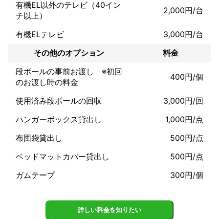
有機EL以外のテレビ（40イン
用。貴重品やデリケートな物品には特別な配慮をします。

2,000円/台
チ以上）
○荷物の量や移動先に合わせて、トラックサイズや人数を調整。
最適なプランをご提案。

有機ELテレビ
3,000円/台
2. 急な引越しや特別対応

その他のオプション
料金
A. 即日・短期間での引越し対応

段ボールの事前お渡し ※初回
400円/個
のお渡し時の料金
☆サービス内容☆

○短期間の引越し、または急な引越しにも対応。急な引越しでも
使用済み段ボールの回収
3,000円/回
長距離対応可能。

○予期しない事情で、急遽引越しが決まった場合も即対応できる
ハンガーボックス貸出し
1,000円/点
プランをご提案。

布団袋貸出し
500円/点
B. 夜間・早朝引越し

ベッドマットカバー貸出し
500円/点
☆サービス内容☆

○ 夜間や早朝に引越しを希望される方には、特別料金なしで対
ガムテープ
300円/個
応。

○ 長距離引越しの際も、移動中の運転時間を調整して、到着時間
を確保します。

詳しい料金を知りたい