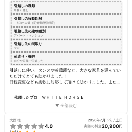
私たちはただ荷物を運ぶだけではありません。お客様の大切な思
引越しの種類
い出や、新しいスタートを共に支える存在です。

単身引越し
どんなに小さな荷物でも、心を込めて大切に運びます。

引越しという大きな一歩を、安心と笑顔で包み込み、お客様の新
引越しの移動距離
～50km未満（同都道府県程度）
しい生活が素晴らしいものになるよう全力でサポートいたしま
す。

引越し先の建物種別
アパート・マンション
私たちと一緒に、信頼と感動に満ちたお引越しを実現しません
か？

引越し先の間取り
3DK
ぜひ弊社に引越しをお任せください！
荷造り・梱包
自分や家族で実施した
引越しに伴い、タンスや冷蔵庫など、大きな家具を運んでい
ただけてとても助かりました！

日程変更なども柔軟に対応して頂けて助かりました。また荷
物搬入後、テレビ台の棚のダボが無くなっていて、その旨た
伝えると、確認して次の日に持ってきてもらえました。とて
ＷＨＩＴＥ ＨＯＲＳＥ
依頼したプロ
も真摯に対応していただき、ありがとうございました。

金額も最初の提示通りにお安くしていただけてとてもありが
たかったです。

また機会があれば、よろしくお願いします。
大西
様
2026年7月下旬 / 土日

4.0
20,900
実際の料金
円
引越し