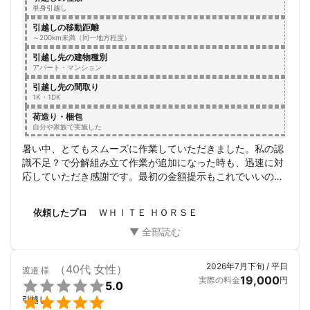
単身引越し
・有機ELディスプレイに関しましては、別途料金が発生する場合
引越しの移動距離
がございます。事前にご相談いただけますと、スムーズに対応い
～200km未満（同一地方程度）
たします。

引越し先の建物種別
アパート・マンション
・ 家電の内部故障や家具の劣化については、保証の対象外となっ
引越し先の間取り
ております。予めご了承下さい。

1K・1DK
荷造り・梱包
・IKEA 家具に関しては、取り扱いをお断りさせていただく場合が
自分や家族で実施した
ございます。ご了承ください。

暑い中、とてもスムーズに作業していただきました。私の認
・引越し当日の追加荷物については、追加料金が発生いたしま
識不足？で分解組み立て作業が追加になった時も、迅速に対
す。もし追加作業が必要となった場合、往復の作業となる場合
応していただき感謝です。最初の金額提示もこれでいいの？
は、もう1便の料金を頂戴することになります。

くらいでしたが、追加が発生してもホントに申し訳ないくら
いお安くてありがたかったです。また機会がありましたらよ
ＷＨＩＴＥ ＨＯＲＳＥ
依頼したプロ
・道幅が狭くトラックが入らない場合、事前にお知らせいただけ
ろしくお願いします。
ますようお願い申し上げます。適切な車両で対応いたします。

・床養生が必要な場合は事前にお伝え下さい。

2026年7月下旬 / 平日
（40代 女性）
渡邉
様
19,000
実際の料金
円

5.0

引越し