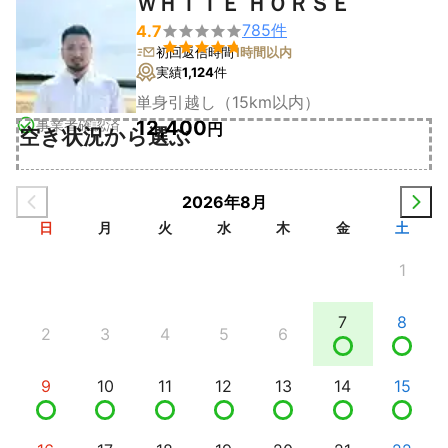
ＷＨＩＴＥ ＨＯＲＳＥ
785
件
4.7


初回返信時間
1時間以内
実績
1,124
件
単身引越し（15km以内）
事業者確認済
12,400
円
空き状況から選ぶ
2026年8月
日
月
火
水
木
金
土
1
7
8
2
3
4
5
6
9
10
11
12
13
14
15