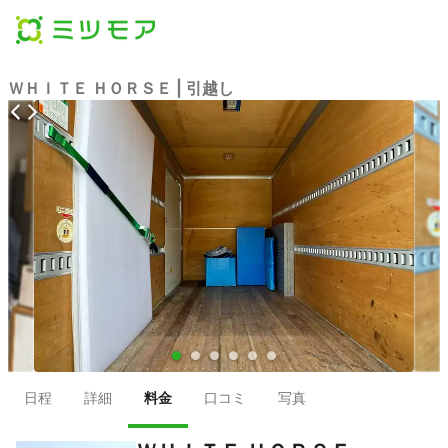
ＷＨＩＴＥ ＨＯＲＳＥ | 引越し
●
●
●
●
●
●
日程
詳細
料金
口コミ
写真