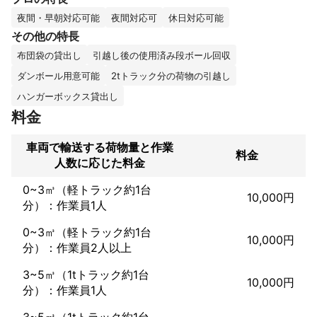
 私たちは「お客様が第一」を念頭に、低価格で高品質な引越しサ
夜間・早朝対応可能
夜間対応可
休日対応可能
ービスのご提供をしており、コストパフォーマンスには絶対の自
その他の特長
信があります！

布団袋の貸出し
引越し後の使用済み段ボール回収
 全てのお客様に料金や作業品質、お客様対応など全てのサービス
ダンボール用意可能
2tトラック分の荷物の引越し
において「当社に引越しを依頼して本当に良かった」と心から思
ハンガーボックス貸出し
って頂けるように、スタッフ一同で日々精進しております！

料金
年中無休でどんな要望にも柔軟に対応致しますので、お気軽にご
相談ください！

車両で輸送する荷物量と作業
料金
人数に応じた料金
最短での引越しは当日でも対応しております！

0~3㎥（軽トラック約1台
10,000円
保険にも加入しているので、万が一の時もご安心ください！

分）：作業員1人
お客様との信頼を何よりと大事にしており、最高のサービスを提
0~3㎥（軽トラック約1台
10,000円
供する事を心がけています！！
分）：作業員2人以上
これまでの実績
大手引越し会社5年

3~5㎥（1tトラック約1台
10,000円
実績5000件以上
分）：作業員1人
アピールポイント
3~5㎥（1tトラック約1台
当社には、引越し歴5年以上のベテランスタッフが在籍しており、