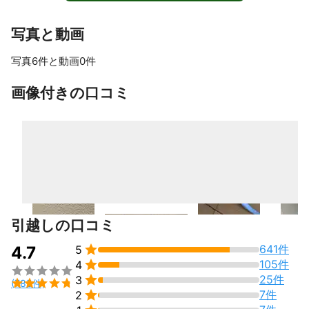
_____________________________________________________

写真と動画
【お引越し準備のお願い】

写真6件と動画0件
お客様には、ダンボールのご用意と、お荷物の箱詰めをお願いし
すべて見る
ております。

画像付きの口コミ
ダンボールのサイズは120サイズと規定しております。

また、有料オプションにて、弊社のダンボールをご提供し、当日
の箱詰め作業をお手伝いするプランもご用意しています。

家具や家電などの中身に関しても、全て箱詰めをお願い申し上げ
ます。

引越しの口コミ
当日のトラブルを防ぐため、事前にお荷物のサイズや写真を拝見
させていただく場合がございます。ご協力のほど、よろしくお願

641件
4.7
5
いいたします。


105件
4


25件
3

(785件)

7件
2
【ご予約に関する重要事項】
