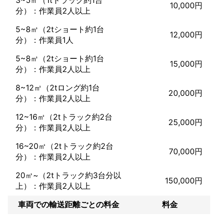
10,000円
安心してお任せいただけます。

分）：作業員2人以上
こんな方におすすめです！

5~8㎥（2tショート約1台
12,000円
◆少量の引越しを安く、手軽に済ませたい方

分）：作業員1人
5~8㎥（2tショート約1台
◆訪問見積りの時間が取れない方

15,000円
分）：作業員2人以上
◆安さだけでなく、実績のある業者に依頼したい方

8~12㎥（2tロング約1台
20,000円
◆大手業者の料金が高すぎる、または個人業者の資材や対応に不
分）：作業員2人以上
安を感じる方

12~16㎥（2tトラック約2台
25,000円
豊富な実績と経験を誇る弊社にお任せください！

分）：作業員2人以上
お客様のご希望に合わせ、柔軟かつ丁寧に対応いたします。

16~20㎥（2tトラック約2台
70,000円
【お見積りをスムーズに進めるために】

分）：作業員2人以上
20㎥~（2tトラック約3台分以
現住所や転居先の建物状況、階数、エレベーターの有無などを事
150,000円
前にお伝えいただけると、より正確な見積りが可能です。

上）：作業員2人以上
車両での輸送距離ごとの料金
料金
【例】

現住所：5階、エレベーター有転居先：5階、エレベーター無
