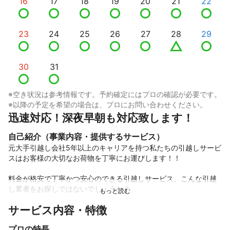
16
17
18
19
20
21
22
23
24
25
26
27
28
29
30
31
※空き状況は参考情報です。予約確定にはプロの確認が必要です。
※以降の予定を希望の場合は、プロにお問い合わせください。
迅速対応！深夜早朝も対応致します！
自己紹介（事業内容・提供するサービス）
元大手引越し会社5年以上のキャリアを持つ私たちの引越しサービ
スはお客様の大切なお荷物を丁寧にお運びします！！

料金が格安で丁寧かつ安心のできる引越しサービス、こんな引越
し業者をお探しではないでしょうか？

サービス内容・特徴
 お電話でのお客様対応やチャット対応の迅速さなどを考慮してお
客様がご納得いってから決めて頂いて構いません！

プロの特長