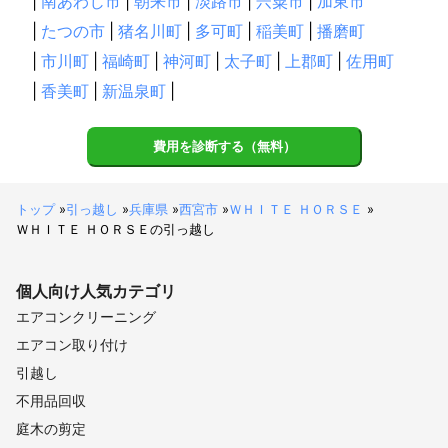
|
南あわじ市
|
朝来市
|
淡路市
|
宍粟市
|
加東市
|
たつの市
|
猪名川町
|
多可町
|
稲美町
|
播磨町
|
市川町
|
福崎町
|
神河町
|
太子町
|
上郡町
|
佐用町
|
香美町
|
新温泉町
|
費用を診断する（無料）
トップ
»
引っ越し
»
兵庫県
»
西宮市
»
ＷＨＩＴＥ ＨＯＲＳＥ
»
ＷＨＩＴＥ ＨＯＲＳＥの引っ越し
個人向け
人気カテゴリ
エアコンクリーニング
エアコン取り付け
引越し
不用品回収
庭木の剪定