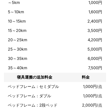
～5km
1,000円
5～10km
1,600円
お客様のニーズに合わせた最適なプランをご提案いたしますの
で、どうぞご安心ください。

10～15km
2,400円
15～20km
3,500円
____________________________________________________

20～25km
4,200円
25～30km
5,000円
1. 引越し基本サービス

30～35km
6,000円
A. 単身引越し

35～40km
7,500円
☆サービス内容☆

○一人暮らしや学生の引越しに最適なプラン。

寝具運搬の追加料金
料金
○荷物が少ない場合、最短時間で効率的に運搬。

ベッドフレーム：セミダブル
1,000円/点
○低価格でスピーディーな作業。オプションでダンボール梱包サ
ービスも提供。

ベッドフレーム：ダブル
1,000円/点
B. 家族引越し

ベッドフレーム：2段ベッド
2,000円/点