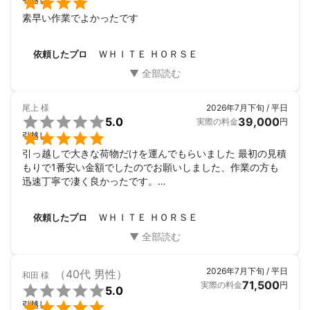

素早い作業でよかったです
ＷＨＩＴＥ ＨＯＲＳＥ
依頼したプロ
尾上
様
2026年7月下旬 / 平日

5.0
39,000
実際の料金
円

引越し
引っ越しで大きな荷物だけを運んでもらいました 最初の見積
もりで1番安い金額でしたのでお願いしました、作業の方も
迅速丁寧で凄く良かったです。

又9階からの引っ越しで当日エレベーターが故障して使え無
くなると言うアクシデントあり復旧まで少し時間が掛かると
ＷＨＩＴＥ ＨＯＲＳＥ
依頼したプロ
言う事で何と重たい物を9階から階段で運んで下さって感激
しました、予期せぬトラブルでしたが感謝はしか有りませ
ん。
2026年7月下旬 / 平日
（40代 男性）
和田
様
71,500
実際の料金
円

5.0

引越し