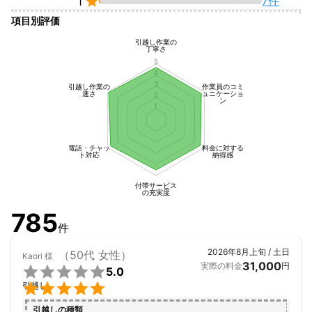

7件
1
ご予約の際は、可能な限り複数の日程候補をご提示いただけます
項目別評価
と、希望のお時間に対応しやすくなりますので、あわせてご確認
をお願いいたします。

引越し作業の
丁寧さ
5
作業時間帯は以下の通りです：

4
・ 6:00〜9:00

3
引越し作業の
作業員のコミ
速さ
ュニケーショ
2
・ 9:00～12:00

ン
1
・ 12:00～15:00

・ 15:00~18:00

・ 18:00～21:00

電話・チャッ
料金に対する
ト対応
納得感
お見積もりに記載された車両や作業人数は目安となります。実際
の人数や車両は状況により異なる場合がございますので、予めご
付帯サービス
の充実度
了承ください。

お見積もりリストにご入力された内容からお家財の種類や作業工
785
程等により、料金変更となる場合もございますので、仮成約時に
件
打ち合わせをさせて頂きます。

ご成約後も、引越し日の5日前までは、荷物内容・日程・金額の変
2026年8月上旬 / 土日
（50代 女性）
Kaori
様
更が可能ですが、それ以降の変更による料金の減額は承ることが
31,000
実際の料金
円

5.0
できませんので、ご了承のほどお願いいたします。


引越し
⚠️ご注意事項

引越しの種類