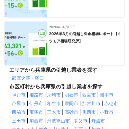
2026年04月02日
2026年3月の引越し料金相場レポート【ミ
ツモア相場研究所】
エリアから兵庫県の引越し業者を探す
|
武庫之荘・塚口
|
市区町村から兵庫県の引越し業者を探す
|
神戸市
|
姫路市
|
尼崎市
|
明石市
|
西宮市
|
洲本市
|
芦屋市
|
伊丹市
|
相生市
|
豊岡市
|
加古川市
|
赤穂市
|
西脇市
|
宝塚市
|
三木市
|
高砂市
|
川西市
|
小野市
|
三田市
|
加西市
|
丹波篠山市
|
養父市
|
丹波市