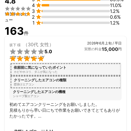
4.8

4
11.0%


3
1.2%

163件のレビ

2
0.6%
ュー

1
1.2%
163
件
2026年6月上旬 / 平日
（30代 女性）
坂下
様
15,000
実際の料金
円

5.0

エアコンクリーニング
依頼前に気になっていたポイント
カビやホコリ、ダニが気になった
クリーニングしたエアコンの種類
壁掛けエアコン
クリーニングしたエアコンの機種
シャープ製エアコン
初めてエアコンクリーニングをお願いしました。

見積もりから早い日にちで作業をお願いできてとてもありが
たかったです。

ペットもいて汚れやカビが気になっていたのでキレイにして
いただいて気持ちよく夏を乗り越えられそうです。
