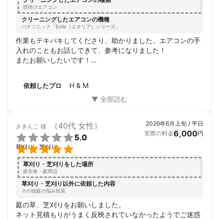
壁掛けエアコン
クリーニングしたエアコンの機種
パナソニック「Eolia（エオリア）シリーズ」
作業もテキパキしてくださり、助かりました。エアコンの手
入れのこともお話しできて、参考になりました！

またお願いしたいです！

ありがとうございました！
H & M
依頼したプロ
2026年6月上旬 / 平日
（40代 女性）
さきんこ
様
6,000
実際の料金
円

5.0

草刈り・芝刈り
草刈り・芝刈りをした場所
庭全体・庭周辺
草刈り・芝刈り以外に依頼した内容
その他庭の悩み対策
庭の草、芝刈りをお願いしました。

ネット見積もりがうまく反映されていなかったようでご迷惑