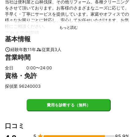
当社は便利屋と山林伐採、その他リフォーム、各種クリーニング
をさせて頂いております。お客様のさまざまなニーズに応じて、
手早く・丁寧にサービスを提供しています。家庭やオフィスでの
様々なお困りごとに対応し、安心してお任せいただけます。お気
軽にご相談ください。　
これまでの実績
基本情報
当社はお客様の生活をサポートしています。これからもお客様の
期待に応えるため、努力とサービスの向上を続けてまいります。

経験年数
11
年
従業員
3
人
探偵：年間50件以上

営業時間
便利屋：年間100件以上
アピールポイント
全日
0
:00〜
24
:00
当社はお客様の暮らしをより快適にするために尽力しています。
資格・免許
私たちは迅速な対応と高品質なサービスをモットーに、家庭やオ
フィスでのあらゆる課題に対処します。信頼性と安心感を大切に
探偵業 96240003
し、お客様のニーズに合わせた柔軟な対応が特長です。当社はお
客様の生活をより良いものにするために努力し、常に満足度の高
いサービスを提供します。
費用を診断する（無料）
口コミ

5
85.9%