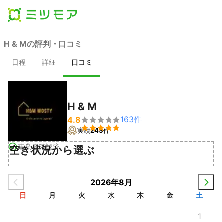
H & Mの評判・口コミ
日程
詳細
口コミ
H & M
163
件
4.8


実績
243
件
事業者確認済
空き状況から選ぶ
2026年8月
日
月
火
水
木
金
土
1