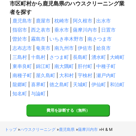
市区町村から鹿児島県のハウスクリーニング業
者を探す
|
鹿児島市
|
鹿屋市
|
枕崎市
|
阿久根市
|
出水市
|
指宿市
|
西之表市
|
垂水市
|
薩摩川内市
|
日置市
|
曽於市
|
霧島市
|
いちき串木野市
|
南さつま市
|
志布志市
|
奄美市
|
南九州市
|
伊佐市
|
姶良市
|
三島村
|
十島村
|
さつま町
|
長島町
|
湧水町
|
大崎町
|
東串良町
|
錦江町
|
南大隅町
|
肝付町
|
中種子町
|
南種子町
|
屋久島町
|
大和村
|
宇検村
|
瀬戸内町
|
龍郷町
|
喜界町
|
徳之島町
|
天城町
|
伊仙町
|
和泊町
|
知名町
|
与論町
|
費用を診断する（無料）
トップ
»
ハウスクリーニング
»
鹿児島県
»
薩摩川内市
»
H & M