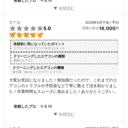
H & M
依頼したプロ
ありがとうございました。

またお願いしたいです。
宮下
様
2026年5月下旬 / 平日

5.0
16,000
実際の料金
円

エアコンクリーニング
依頼前に気になっていたポイント
エアコンのメンテナンスを行いたかった
クリーニングしたエアコンの種類
壁掛けエアコン
クリーニングしたエアコンの機種
富士通「nocria（ノクリア）シリーズ」
大変お世話になりました！無知識だったので、これまでのエ
アコンのトラブルや予防策など丁寧に教えて頂き助かりまし
た！作業時間もスムーズに進みました！ありがとうございま
した!
H & M
依頼したプロ