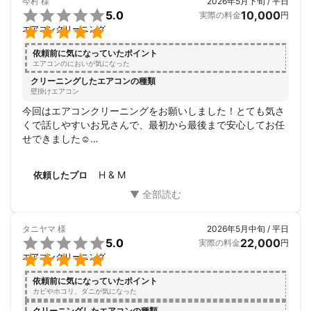
今村
様
2026年5月下旬 / 平日

5.0
10,000
実際の料金
円

エアコンクリーニング
依頼前に気になっていたポイント
エアコンのにおいが気になった
クリーニングしたエアコンの種類
壁掛けエアコン
今回はエアコンクリーニングをお願いしました！とても気さ
くで話しやすいお兄さんで、最初から最後まで安心してお任
せできました☺️

汚れの状態やお手入れ期間の目安などわかりやすく教えてく
ださり、とても親切でした。

H & M
依頼したプロ
作業も一つひとつ丁寧で、かなり汚れていたエアコンが見違
えるほど綺麗になって嬉しく思います♪

クリーニング後は風も気持ちよく、嫌な臭いもなくなって大
満足です✨

タニヤマ
様
2026年5月中旬 / 平日
また次回もぜひお願いしたいと思います。ありがとうござい

5.0
22,000
実際の料金
円
ました！

エアコンクリーニング
依頼前に気になっていたポイント
カビやホコリ、ダニが気になった
クリーニングしたエアコンの種類