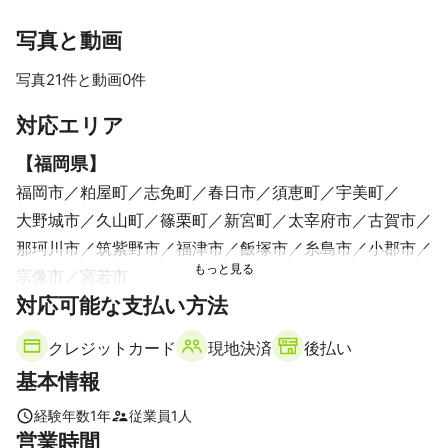
写真と動画
写真21件と動画0件
すべて見る
対応エリア
【
福岡県
】
福岡市
粕屋町
志免町
春日市
須恵町
宇美町
大野城市
久山町
篠栗町
新宮町
太宰府市
古賀市
那珂川市
筑紫野市
福津市
飯塚市
糸島市
小郡市
宗像市
宮若市
【
対応可能な支払い方法
佐賀県
】
基山町
鳥栖市
クレジットカード
現地決済
後払い
基本情報
経験年数
1
年
従業員
1
人
営業時間