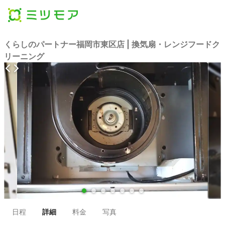
くらしのパートナー福岡市東区店 | 換気扇・レンジフードク
リーニング
●
●
●
●
●
●
●
日程
詳細
料金
写真