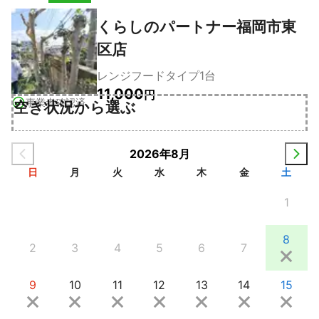
くらしのパートナー福岡市東
区店
レンジフードタイプ1台
11,000
円
事業者確認済
空き状況から選ぶ
2026年8月
日
月
火
水
木
金
土
1
8
2
3
4
5
6
7
9
10
11
12
13
14
15