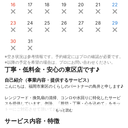
16
17
18
19
20
21
22
23
24
25
26
27
28
29
30
31
※空き状況は参考情報です。予約確定にはプロの確認が必要です。
※以降の予定を希望の場合は、プロにお問い合わせください。
丁寧・低料金・安心の東区店です♪
自己紹介（事業内容・提供するサービス）
こんにちは、福岡市東区のくらしのパートナーの鳥井と申します♪

レンジフード・換気扇の清掃、コンロや水回りに特化したサービ
スを提供しています。勿論、「親切・丁寧・心を込めて」をモッ
トーにご対応させて頂いております！

サービス内容・特徴
10年単位でお掃除出来ていないひどい汚れでなければ、2時間前後
で完了するケースがほとんどです♪
