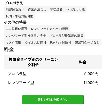
プロの特長
3種類の薬剤を使い分けてピカピカに磨き上げます♪

その他オーダーメイドでサポートできますので、「これでき
損害保険あり
作業外注なし
非喫煙者
休日対応可能
る？」とご連絡ください！

夜間・早朝対応可能
その他の特長
■資格■

・古物商許可証 （東京都公安委員会）
エコ洗剤使用可
レンジフードカバーの清掃
これまでの実績
レンジフード型換気扇の清掃
プロペラ型換気扇の清掃
古物商免許取得済み。家具組立、草刈、草むしり、不用品回収、
引越しサポート、防草シート張り、窓サッシ清掃、クリーニング
マスク着用
ウイルス除菌可
PayPay 対応可
追加料金一切なし
関係、レンジフード清掃、買い物代行、病院付き添いなど。
料金
アピールポイント
予定時間内で終わるように最短最速で、一つ一つ丁寧に対応させ
換気扇タイプ別のクリーニン
料金
て頂きます♪
グ料金
プロペラ型
9,000円
レンジフード型
11,000円
詳しい料金を知りたい