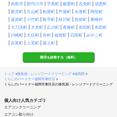
|
糸島市
|
那珂川市
|
宇美町
|
篠栗町
|
志免町
|
須恵町
|
新宮町
|
久山町
|
粕屋町
|
芦屋町
|
水巻町
|
岡垣町
|
遠賀町
|
小竹町
|
鞍手町
|
桂川町
|
筑前町
|
東峰村
|
大刀洗町
|
大木町
|
広川町
|
香春町
|
添田町
|
糸田町
|
川崎町
|
大任町
|
赤村
|
福智町
|
苅田町
|
みやこ町
|
吉富町
|
上毛町
|
築上町
|
費用を診断する（無料）
トップ
»
換気扇・レンジフードクリーニング
»
福岡県
»
くらしのパートナー福岡市東区店
»
くらしのパートナー福岡市東区店の換気扇・レンジフードクリーニング
個人向け
人気カテゴリ
エアコンクリーニング
エアコン取り付け