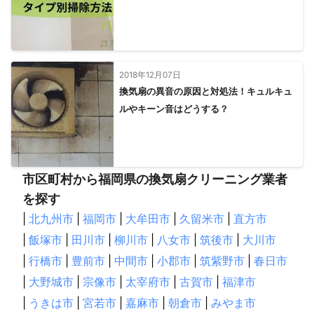
2018年12月07日
換気扇の異音の原因と対処法！キュルキュ
ルやキーン音はどうする？
市区町村から福岡県の換気扇クリーニング業者
を探す
|
北九州市
|
福岡市
|
大牟田市
|
久留米市
|
直方市
|
飯塚市
|
田川市
|
柳川市
|
八女市
|
筑後市
|
大川市
|
行橋市
|
豊前市
|
中間市
|
小郡市
|
筑紫野市
|
春日市
|
大野城市
|
宗像市
|
太宰府市
|
古賀市
|
福津市
|
うきは市
|
宮若市
|
嘉麻市
|
朝倉市
|
みやま市