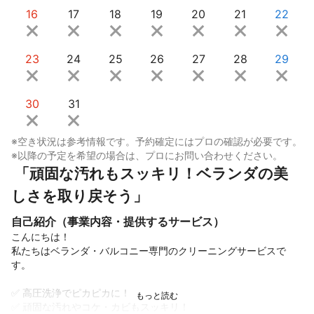
16
17
18
19
20
21
22
23
24
25
26
27
28
29
30
31
※空き状況は参考情報です。予約確定にはプロの確認が必要です。
※以降の予定を希望の場合は、プロにお問い合わせください。
 「頑固な汚れもスッキリ！ベランダの美
しさを取り戻そう」
自己紹介（事業内容・提供するサービス）
こんにちは！

私たちはベランダ・バルコニー専門のクリーニングサービスで
す。

✅ 高圧洗浄でピカピカに！

✅ 頑固な汚れやコケ・カビもスッキリ！
