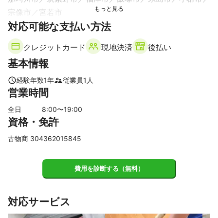
宗像市
宮若市
【
対応可能な支払い方法
佐賀県
】
基山町
鳥栖市
クレジットカード
現地決済
後払い
基本情報
経験年数
1
年
従業員
1
人
営業時間
全日
8
:00〜
19
:00
資格・免許
古物商 304362015845
費用を診断する（無料）
対応サービス