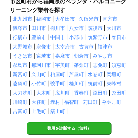
市区町村から福岡県のベランダ・バルコニーク
リーニング業者を探す
|
北九州市
|
福岡市
|
大牟田市
|
久留米市
|
直方市
|
飯塚市
|
田川市
|
柳川市
|
八女市
|
筑後市
|
大川市
|
行橋市
|
豊前市
|
中間市
|
小郡市
|
筑紫野市
|
春日市
|
大野城市
|
宗像市
|
太宰府市
|
古賀市
|
福津市
|
うきは市
|
宮若市
|
嘉麻市
|
朝倉市
|
みやま市
|
糸島市
|
那珂川市
|
宇美町
|
篠栗町
|
志免町
|
須恵町
|
新宮町
|
久山町
|
粕屋町
|
芦屋町
|
水巻町
|
岡垣町
|
遠賀町
|
小竹町
|
鞍手町
|
桂川町
|
筑前町
|
東峰村
|
大刀洗町
|
大木町
|
広川町
|
香春町
|
添田町
|
糸田町
|
川崎町
|
大任町
|
赤村
|
福智町
|
苅田町
|
みやこ町
|
吉富町
|
上毛町
|
築上町
|
費用を診断する（無料）