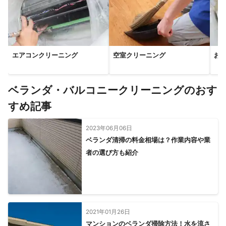
エアコンクリーニング
空室クリーニング
お
ベランダ・バルコニークリーニングのおす
すめ記事
2023年06月06日
ベランダ清掃の料金相場は？作業内容や業
者の選び方も紹介
2021年01月26日
マンションのベランダ掃除方法！水を流さ