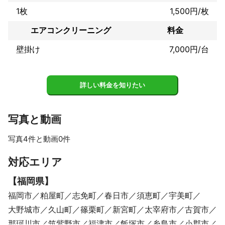
予定時間内で終わるように最短最速で、一つ一つ丁寧に対応させ
1枚
1,500円/枚
て頂きます♪
エアコンクリーニング
料金
壁掛け
7,000円/台
詳しい料金を知りたい
写真と動画
写真4件と動画0件
すべて見る
対応エリア
【
福岡県
】
福岡市
粕屋町
志免町
春日市
須恵町
宇美町
大野城市
久山町
篠栗町
新宮町
太宰府市
古賀市
那珂川市
筑紫野市
福津市
飯塚市
糸島市
小郡市