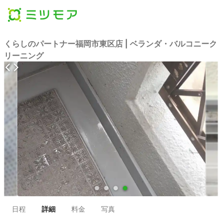
くらしのパートナー福岡市東区店 | ベランダ・バルコニーク
リーニング
●
●
●
●
日程
詳細
料金
写真