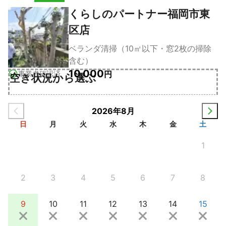
くらしのパートナー福岡市東
区店
ベランダ清掃（10㎡以下・窓2枚の掃除
含む）
10,000
事業者確認済
円
空き状況から選ぶ
2026年8月
日
月
火
水
木
金
土
1
2
3
4
5
6
7
8
9
10
11
12
13
14
15