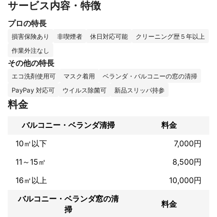
サービス内容・特徴
✅ 環境に優しい洗剤を使用

プロの特長
ベランダやバルコニーは、ホコリや鳥のフン、雨風による汚れが
溜まりやすい場所です。

損害保険あり
非喫煙者
休日対応可能
クリーニング歴５年以上
プロの技術でしっかり清掃し、快適な空間を取り戻します！

作業外注なし
その他の特長
🏠 こんな方におすすめ

✔️ 大掃除の手間を省きたい

エコ洗剤使用可
マスク着用
ベランダ・バルコニーの窓の清掃
✔️ 忙しくて掃除する時間がない

PayPay 対応可
ウイルス除菌可
新品スリッパ持参
✔️ 汚れがひどくて自分では落とせない

料金
お見積り無料！ まずはお気軽にご相談ください。

バルコニー・ベランダ清掃
料金
お客様の大切な空間をキレイにするお手伝いをさせていただきま
す！

10㎡以下
7,000円
ぜひ、ベランダ・バルコニークリーニングのプロにお任せくださ
い✨
11～15㎡
8,500円
これまでの実績
16㎡以上
10,000円
古物商免許取得済み。家具組立、草刈、草むしり、不用品回収、
引越しサポート、防草シート張り、窓サッシ清掃、クリーニング
バルコニー・ベランダ窓の清
関係、レンジフード清掃、買い物代行、病院付き添いなど。
料金
掃
アピールポイント