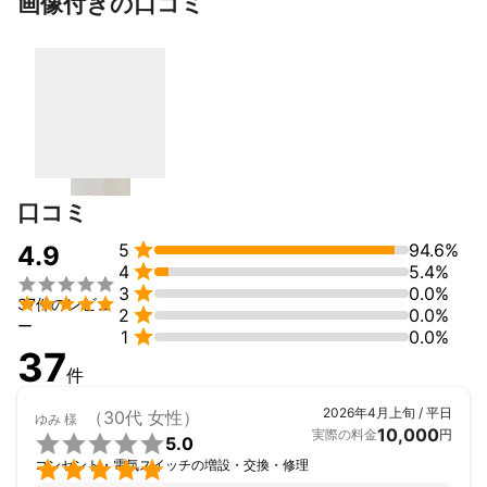
画像付きの口コミ
これまでの実績
鳥取県鳥取市で電気工事、エアコン工事をしています。

新築物件100棟、エアコン工事多数、その他電気工事をこなして
いるので安心してお任せ下さい。
アピールポイント
お客様のお困りごとを解決します。/ご要望に沿った最善の提案を
心がけています。/
口コミ

5
94.6%
4.9

4
5.4%


3
0.0%

37件のレビュ

2
0.0%
ー

1
0.0%
37
件
2026年4月上旬 / 平日
（30代 女性）
ゆみ
様
10,000
実際の料金
円

5.0

コンセント・電気スイッチの増設・交換・修理