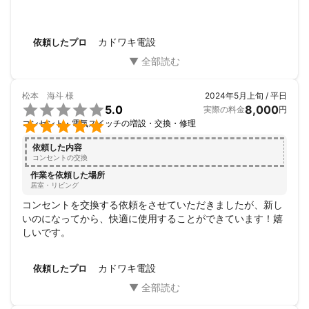
カドワキ電設
依頼したプロ
松本 海斗
様
2024年5月上旬 / 平日

5.0
8,000
実際の料金
円

コンセント・電気スイッチの増設・交換・修理
依頼した内容
コンセントの交換
作業を依頼した場所
居室・リビング
コンセントを交換する依頼をさせていただきましたが、新し
いのになってから、快適に使用することができています！嬉
しいです。
カドワキ電設
依頼したプロ