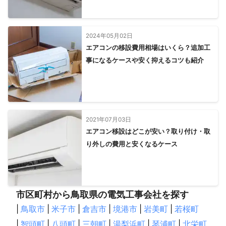
2024年05月02日
エアコンの移設費用相場はいくら？追加工
事になるケースや安く抑えるコツも紹介
2021年07月03日
エアコン移設はどこが安い？取り付け・取
り外しの費用と安くなるケース
市区町村から鳥取県の電気工事会社を探す
|
鳥取市
|
米子市
|
倉吉市
|
境港市
|
岩美町
|
若桜町
|
智頭町
|
八頭町
|
三朝町
|
湯梨浜町
|
琴浦町
|
北栄町