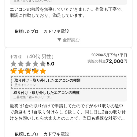
日立「白くまくんシリーズ」
エアコンの移設を無事していただきました。作業も丁寧で、
順調に作動しており、満足しています。
カドワキ電設
依頼したプロ
2026年5月下旬 / 平日
（40代 男性）
中西
様
72,000
実際の料金
円

5.0

エアコン取り付け
取り付け・取り外ししたエアコンの種類
壁掛けエアコン
取り付け・取り外ししたエアコンの機種
三菱電機「霧ヶ峰シリーズ」
最初は1台の取り付けで申請してたのですがやり取りの途中
で急遽もう1台取り付けをして欲しく、同じ日に2台の取り付
けをお願いしたら大丈夫とのことで、当日も迅速な対応で作
業してもらいとても良かったです。柔軟かつスピーディーな
対応でした！とても満足です！ありがとうございました🙇‍♂️
カドワキ電設
依頼したプロ