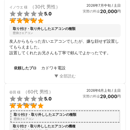
2026年7月中旬 / 土日
（30代 男性）
イノウエ
様
20,000
実際の料金
円

5.0

エアコン取り付け
取り付け・取り外ししたエアコンの種類
壁掛けエアコン
友人からもらった古いエアコンでしたが、嫌な顔せず設置し
てもらえました。

設置してくれたお兄さんも丁寧で頼んでよかったです。
カドワキ電設
依頼したプロ
2026年6月上旬 / 土日
（60代 男性）
谷田
様
29,000
実際の料金
円

5.0

エアコン取り付け
取り付け・取り外ししたエアコンの種類
壁掛けエアコン
取り付け・取り外ししたエアコンの機種