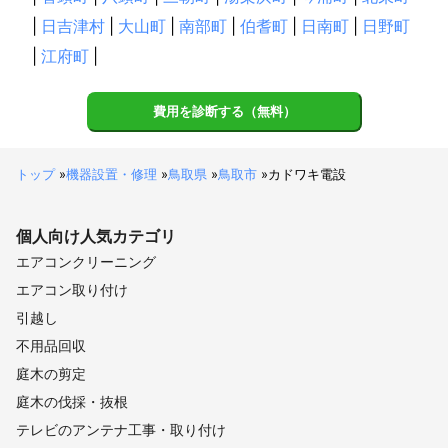
|
日吉津村
|
大山町
|
南部町
|
伯耆町
|
日南町
|
日野町
|
江府町
|
費用を診断する（無料）
トップ
»
機器設置・修理
»
鳥取県
»
鳥取市
»
カドワキ電設
個人向け
人気カテゴリ
エアコンクリーニング
エアコン取り付け
引越し
不用品回収
庭木の剪定
庭木の伐採・抜根
テレビのアンテナ工事・取り付け