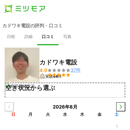
カドワキ電設の評判・口コミ
日程
詳細
口コミ
写真
カドワキ電設
37
件
4.9


実績
44
件
事業者確認済
空き状況から選ぶ
2026年8月
日
月
火
水
木
金
土
1