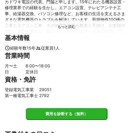
カドワキ電設の代表、門脇と申します。15年にわたる機器設置・
修理業界での経験を生かし、エアコン設置、テレビアンテナ工
事、給湯器交換、パソコン修理など、お客様の生活を支えるさま
ざまな電気機器のトラブルを解決しています。新築物件100棟の
工事とエアコン工事、その他電気工事を数多く手掛け、お客様の
信頼と満足を優先し、安心していただけるサービスを提供してい
基本情報
ます。

経験年数
15
年
従業員
1
人
当社の強みは、お客様一人一人のお困りごとを解消することで
営業時間
す。お客様の要望を丁寧にヒアリングし、最善の解決策を提案し
ます。また、我々の仕事はお客様の生活に直結しています。その
月〜土
8
:00〜
18
:00
ため、必要とされるサービスをスピーディかつ丁寧に提供するこ
日
定休日
とを心がけているところが、他業者と比べて私たちが選ばれる理
資格・免許
由です。

登録電気工事業 29051
さらに、カドワキ電設は一人一人のお客様に対して、親身になっ
第一種電気工事士 2792
て対応します。お客様のお困りごとが解決し、ほっとした表情を
見るたびに、これが私たちの仕事の価値だと再確認します。

費用を診断する（無料）
カドワキ電設は、お客様に最高のサービスを提供し、生活を豊か
にすることを使命としています。これからも、お客さまのご要望
に耳を傾けながら、最善の提案を心がけ続けます。よろしくお願
いいたします。