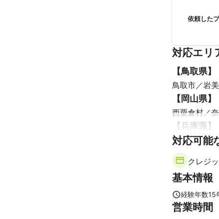
ありがとう
依頼した
対応エリ
【
鳥取県
】
鳥取市
岩美
【
岡山県
】
西粟倉村
奈
【
兵庫県
】
対応可能
新温泉町
香
クレジッ
基本情報
経験年数
15
営業時間