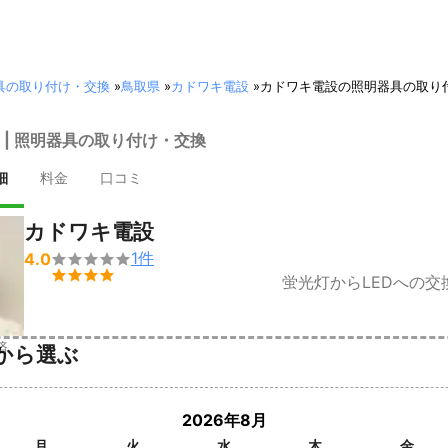
具の取り付け・交換
»
鳥取県
»
カドワキ電設
»
カドワキ電設の照明器具の取り
 | 照明器具の取り付け・交換
細
料金
口コミ
カドワキ電設
1
件
4.0


蛍光灯からLEDへの交
済
から選ぶ
2026年8月
月
火
水
木
金