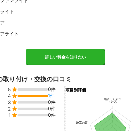
ファンライト
ライト
ア
アライト
詳しい料金を知りたい
の取り付け・交換の口コミ

0件
5
項目別評価

1件
4
電話・チャッ

0件
3
ト対応
5

0件
2
4

0件
1
3
2
施工の質
1