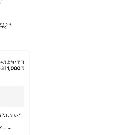
のわかり
やすさ
年4月上旬 / 平日
11,000
料金
円
購入していた
。
