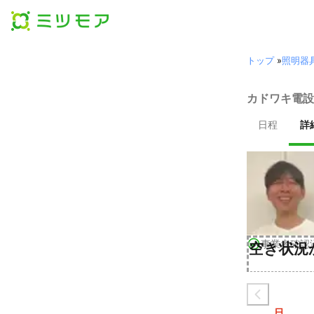
トップ
»
照明器
カドワキ電設
日程
詳
事業者確認
空き状況
日