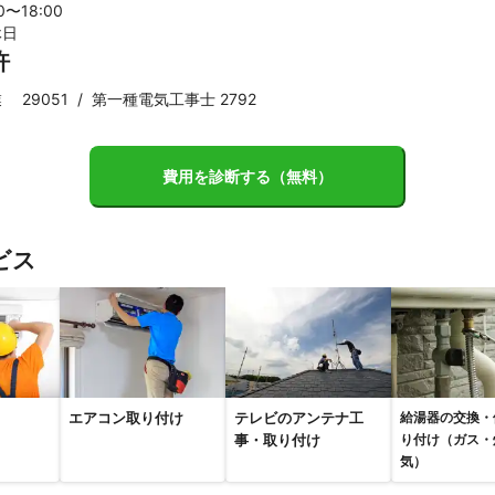
00〜
18
:00
休日
許
 29051
/
第一種電気工事士 2792
費用を診断する（無料）
ビス
エアコン取り付け
テレビのアンテナ工
給湯器の交換・
事・取り付け
り付け（ガス・
気）