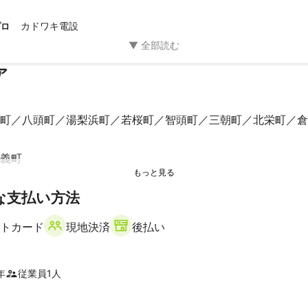
ございました。
カドワキ電設
プロ
ア
町
八頭町
湯梨浜町
若桜町
智頭町
三朝町
北栄町
倉
義町
な支払い方法
美町
養父市
トカード
現地決済
後払い
年
従業員
1
人