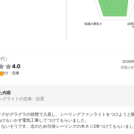
知識の豊富さ
説明
0代）
2026

4.0
実際の

り付け・交換
た内容
ングライトの交換・設置
ングがグラグラの状態で入居し、シーリングファンライトをつけようと
わけもいかず電気工事してつけてもらいました。

こないそうです。念のため引掛シーリングの木ネジ2本つけてもらいました
せます。
