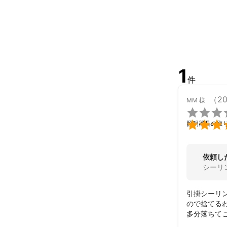
1
件
（2
MM
様


照明器具の取
依頼し
シーリ
引掛シーリ
ので捨てる
多分落ちて
安心して暮ら