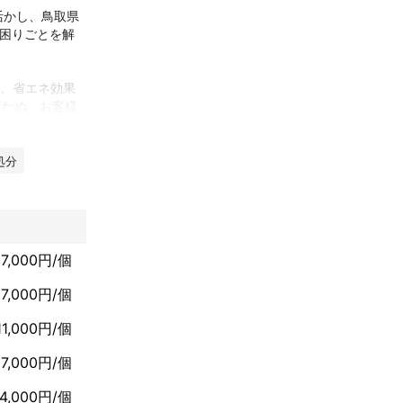
活かし、鳥取県
お困りごとを解
り、省エネ効果
なため、お客様
り、電気的なト
処分
けています。照
一貫してお任せ
、ご要望に沿っ
7,000円/個
7,000円/個
任せ下さい。
11,000円/個
7,000円/個
14,000円/個