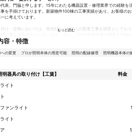
の代表、門脇と申します。15年にわたる機器設置・修理業界での経験を
事を手掛けております。新築物件100棟の工事実績があり、お客様の
一に考えています。

付け・交換においては、蛍光灯からLEDへの変更工事を得意としてお
の切り替えをサポートしています。また、プロが照明本体の用意も可能
内容・特徴
選びからお任せいただけます。さらに、照明の配線修理にも対応してお
てご相談ください。

Dへの変更
プロが照明本体の用意可能
照明の配線修理
照明機器本体の
客様の要望を丁寧にヒアリングし、最善の解決策を提案することを心が
処分も承っているため、古い器具の取り外しから新しい照明の設置まで


照明器具の取り付け【工賃】
料金
人に親身になって対応し、スピーディかつ丁寧なサービス提供を通じて
ライト
を続けてまいります。
績
ト
電気工事、エアコン工事をしています。

棟、エアコン工事多数、その他電気工事をこなしているので安心してお
ファンライト
ント
ライト
ごとを解決します。/ご要望に沿った最善の提案を心がけています。/
ア