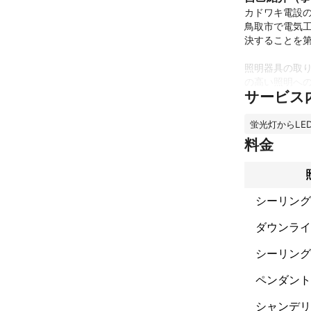
カドワキ電設
鳥取市で電気工
決することを第
照明器具の取り
の高い照明へ
サービス
に最適な器具
ラブルも安心し
蛍光灯からLE
当社では、お
料金
明機器本体の
いただけます。
お客様一人一
シーリング
た最善の提案
これまでの実
ダウンライ
鳥取県鳥取市で
新築物件100
シーリング
アピールポイ
ペンダント
お客様のお困り
シャンデリ