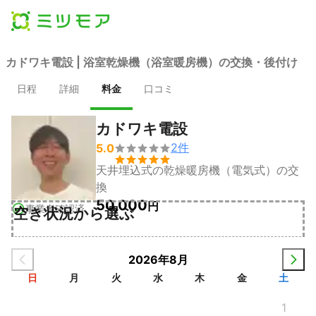
カドワキ電設 | 浴室乾燥機（浴室暖房機）の交換・後付け
日程
詳細
料金
口コミ
カドワキ電設
2
件
5.0


天井埋込式の乾燥暖房機（電気式）の交
換
50,000
円
事業者確認済
空き状況から選ぶ
2026年8月
日
月
火
水
木
金
土
1