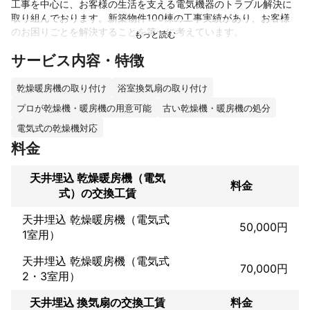
工事を中心に、お客様の生活を支える電気機器のトラブル解決に
取り組んでおります。新築物件100棟の工事実績があり、お客様
のお困りごとを解決することを第一に考えています。

サービス内容・特徴
浴室乾燥機（浴室暖房機）の交換・後付け工事では、乾燥暖房機
の取り付けから浴室換気扇の取り付けまで幅広く対応しておりま
す。また、プロが乾燥機・暖房機の用意も可能で、電気式の乾燥
乾燥暖房機の取り付け
浴室換気扇の取り付け
機にも対応いたします。さらに、古い乾燥機・暖房機の処分も承
プロが乾燥機・暖房機の用意可能
古い乾燥機・暖房機の処分
っており、工事から処分まで一貫してお任せいただけます。

電気式の乾燥機対応
お客様の要望を丁寧にヒアリングし、最善の解決策を提案するこ
料金
とを心がけております。必要とされるサービスをスピーディかつ
丁寧に提供し、お客様に安心していただけるよう努めています。
天井埋込 乾燥暖房機（電気
これまでの実績
料金
式）の交換工賃
鳥取県鳥取市で電気工事、エアコン工事をしています。

新築物件100棟、エアコン工事多数、その他電気工事をこなして
天井埋込 乾燥暖房機（電気式
50,000円
いるので安心してお任せ下さい。
1室用）
アピールポイント
お客様のお困りごとを解決します。/ご要望に沿った最善の提案を
天井埋込 乾燥暖房機（電気式
70,000円
心がけています。/
2・3室用）
天井埋込 換気扇の交換工賃
料金