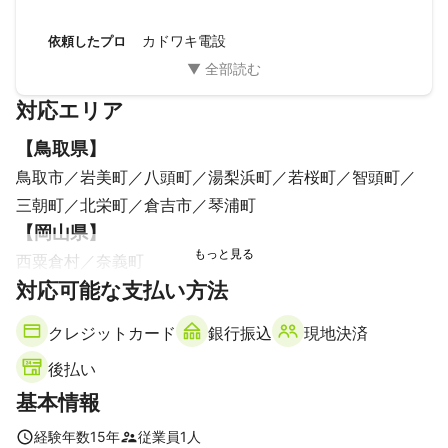
ったところ、機器の候補選定、提案までしていただき、大変
助かりました。

カドワキ電設
依頼したプロ
離れて暮らす母がひとりで下見、工事に立ち会う形でした
が、周りの自然などの話題でお話頂きながら対応して頂いた
とのことで、安心できたと申しておりました。

対応エリア
本当に、ありがとうございました。
【
鳥取県
】
鳥取市
岩美町
八頭町
湯梨浜町
若桜町
智頭町
三朝町
北栄町
倉吉市
琴浦町
【
岡山県
】
西粟倉村
奈義町
【
対応可能な支払い方法
兵庫県
】
新温泉町
香美町
養父市
クレジットカード
銀行振込
現地決済
後払い
基本情報
経験年数
15
年
従業員
1
人