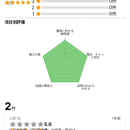

0件
3

(2件)

0件
2

0件
1
項目別評価
費用に対する
納得感
5
4
3
2
施工の質
電話・チャッ
ト対応
1
知識の豊富さ
説明のわかり
やすさ
2
件
山根
様
1年前

5.0
浴室乾燥機（浴室暖房機）の交換・後付け