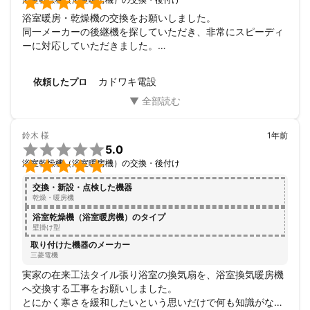

浴室暖房・乾燥機の交換をお願いしました。

同一メーカーの後継機を探していただき、非常にスピーディ
ーに対応していただきました。

今後も、電気関係いろいろ相談させていただきたいと思いま
す。
カドワキ電設
依頼したプロ
鈴木
様
1年前

5.0

浴室乾燥機（浴室暖房機）の交換・後付け
交換・新設・点検した機器
乾燥・暖房機
浴室乾燥機（浴室暖房機）のタイプ
壁掛け型
取り付けた機器のメーカー
三菱電機
実家の在来工法タイル張り浴室の換気扇を、浴室換気暖房機
へ交換する工事をお願いしました。

とにかく寒さを緩和したいという思いだけで何も知識がなか