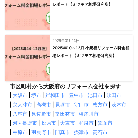
レポート【ミツモア相場研究所】
2026年01月13日
2025年10～12月 小規模リフォーム料金相
場レポート【ミツモア相場研究所】
市区町村から大阪府のリフォーム会社を探す
|
大阪市
|
堺市
|
岸和田市
|
豊中市
|
池田市
|
吹田市
|
泉大津市
|
高槻市
|
貝塚市
|
守口市
|
枚方市
|
茨木市
|
八尾市
|
泉佐野市
|
富田林市
|
寝屋川市
|
河内長野市
|
松原市
|
大東市
|
和泉市
|
箕面市
|
柏原市
|
羽曳野市
|
門真市
|
摂津市
|
高石市