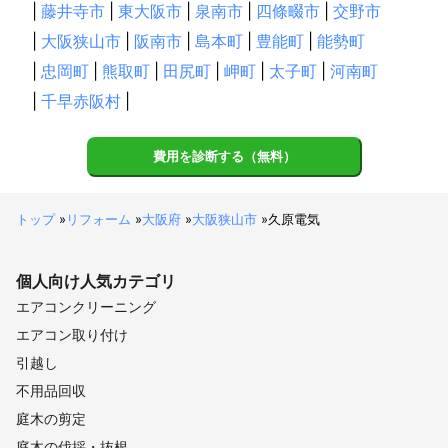
|
藤井寺市
|
東大阪市
|
泉南市
|
四條畷市
|
交野市
|
大阪狭山市
|
阪南市
|
島本町
|
豊能町
|
能勢町
|
忠岡町
|
熊取町
|
田尻町
|
岬町
|
太子町
|
河南町
|
千早赤阪村
|
費用を診断する（無料）
トップ
»
リフォーム
»
大阪府
»
大阪狭山市
»
久原電気
個人向け
人気カテゴリ
エアコンクリーニング
エアコン取り付け
引越し
不用品回収
庭木の剪定
庭木の伐採・抜根