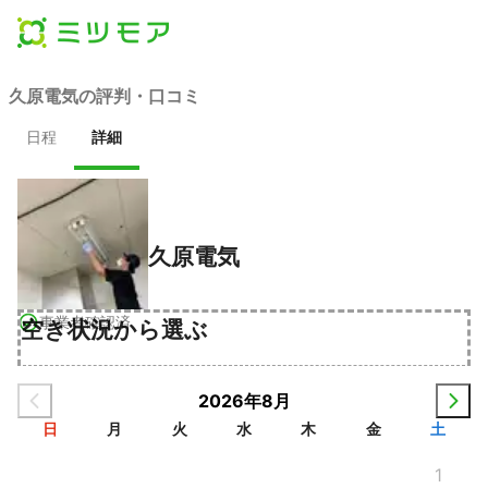
久原電気の評判・口コミ
日程
詳細
久原電気
事業者確認済
空き状況から選ぶ
2026年8月
日
月
火
水
木
金
土
1