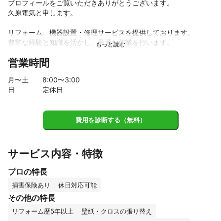
プロフィールをご覧いただきありがとうございます。

久原電気と申します。

リフォーム、機器設置・修理サービスを提供しております。

豊富な経験と知識を活かし、最適な作業を行います。

営業時間
まずはミツモアのチャットよりお気軽にお問い合わせください。

よろしくお願いいたします。
月〜土
8
:00〜
3
:00
日
定休日
費用を診断する（無料）
サービス内容・特徴
プロの特長
損害保険あり
休日対応可能
その他の特長
リフォーム歴5年以上
壁紙・クロスの張り替え