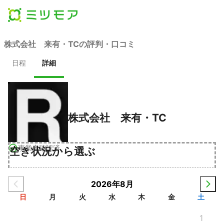
株式会社 来有・TCの評判・口コミ
日程
詳細
株式会社 来有・TC
事業者確認済
空き状況から選ぶ
2026年8月
日
月
火
水
木
金
土
1