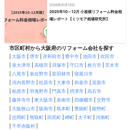
2026年01月13日
2025年10～12月 小規模リフォーム料金相
場レポート【ミツモア相場研究所】
市区町村から大阪府のリフォーム会社を探す
|
大阪市
|
堺市
|
岸和田市
|
豊中市
|
池田市
|
吹田市
|
泉大津市
|
高槻市
|
貝塚市
|
守口市
|
枚方市
|
茨木市
|
八尾市
|
泉佐野市
|
富田林市
|
寝屋川市
|
河内長野市
|
松原市
|
大東市
|
和泉市
|
箕面市
|
柏原市
|
羽曳野市
|
門真市
|
摂津市
|
高石市
|
藤井寺市
|
東大阪市
|
泉南市
|
四條畷市
|
交野市
|
大阪狭山市
|
阪南市
|
島本町
|
豊能町
|
能勢町
|
忠岡町
|
熊取町
|
田尻町
|
岬町
|
太子町
|
河南町
|
千早赤阪村
|