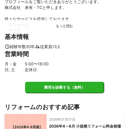
プロフィールをご覧いただきありがとうございます。

株式会社　来有・TCと申します。

様々なサービスを提供しております。

・リフォーム

・便利屋

基本情報
・水のトラブル

経験年数
20
年
従業員
13
人
豊富な経験と知識を活かし、最適な作業を行います。

営業時間
まずはミツモアのチャットよりお気軽にお問い合わせください。

月 - 金
5
:00〜
18
:00
よろしくお願いいたします。
日, 土
定休日
アピールポイント
細かい所まで気をつけています

よろしくお願い致します
費用を診断する（無料）
リフォームのおすすめ記事
2026年07月07日
2026年4～6月 小規模リフォーム料金相場