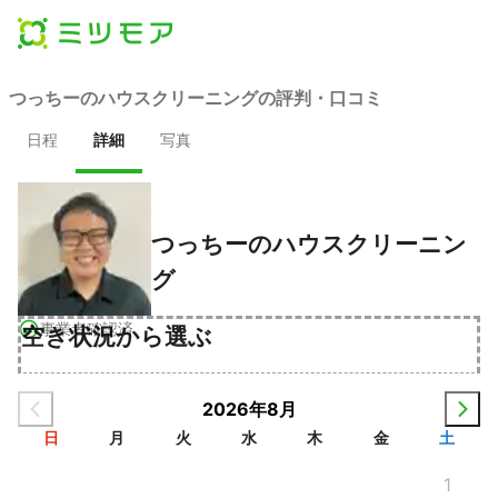
つっちーのハウスクリーニングの評判・口コミ
日程
詳細
写真
つっちーのハウスクリーニン
グ
事業者確認済
空き状況から選ぶ
2026年8月
日
月
火
水
木
金
土
1