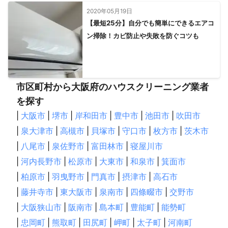
2020年05月19日
【最短25分】自分でも簡単にできるエアコ
ン掃除！カビ防止や失敗を防ぐコツも
市区町村から大阪府のハウスクリーニング業者
を探す
|
大阪市
|
堺市
|
岸和田市
|
豊中市
|
池田市
|
吹田市
|
泉大津市
|
高槻市
|
貝塚市
|
守口市
|
枚方市
|
茨木市
|
八尾市
|
泉佐野市
|
富田林市
|
寝屋川市
|
河内長野市
|
松原市
|
大東市
|
和泉市
|
箕面市
|
柏原市
|
羽曳野市
|
門真市
|
摂津市
|
高石市
|
藤井寺市
|
東大阪市
|
泉南市
|
四條畷市
|
交野市
|
大阪狭山市
|
阪南市
|
島本町
|
豊能町
|
能勢町
|
忠岡町
|
熊取町
|
田尻町
|
岬町
|
太子町
|
河南町