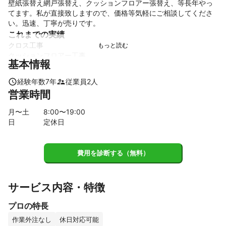
壁紙張替え網戸張替え、クッションフロアー張替え、等長年やっ
てます。私が直接致しますので、価格等気軽にご相談してくださ
い。迅速、丁寧が売りです。
これまでの実績
クロス工事

クッションフロアー工事

基本情報
床工事
アピールポイント
経験年数
7
年
従業員
2
人
宜しくお願いします。
営業時間
月〜土
8
:00〜
19
:00
日
定休日
費用を診断する（無料）
サービス内容・特徴
プロの特長
作業外注なし
休日対応可能