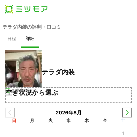
テラダ内装の評判・口コミ
日程
詳細
テラダ内装
事業者確認済
空き状況から選ぶ
2026年8月
日
月
火
水
木
金
土
1