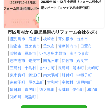
2025年10～12月 小規模リフォーム料金相
場レポート【ミツモア相場研究所】
市区町村から鹿児島県のリフォーム会社を探す
|
鹿児島市
|
鹿屋市
|
枕崎市
|
阿久根市
|
出水市
|
指宿市
|
西之表市
|
垂水市
|
薩摩川内市
|
日置市
|
曽於市
|
霧島市
|
いちき串木野市
|
南さつま市
|
志布志市
|
奄美市
|
南九州市
|
伊佐市
|
姶良市
|
三島村
|
十島村
|
さつま町
|
長島町
|
湧水町
|
大崎町
|
東串良町
|
錦江町
|
南大隅町
|
肝付町
|
中種子町
|
南種子町
|
屋久島町
|
大和村
|
宇検村
|
瀬戸内町
|
龍郷町
|
喜界町
|
徳之島町
|
天城町
|
伊仙町
|
和泊町
|
知名町
|
与論町
|