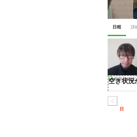
日程
詳
事業者確認
空き状況
日