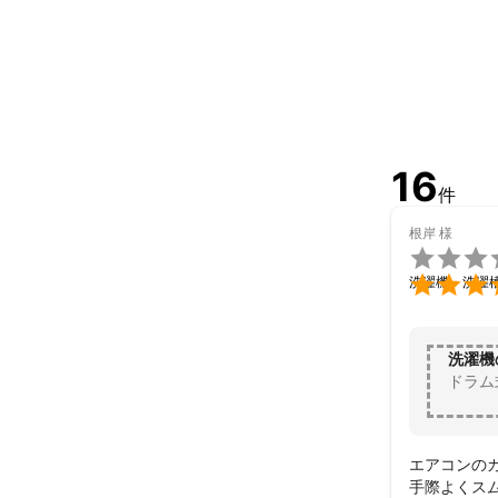
16
件
根岸
様


洗濯機・洗濯
洗濯機
ドラム
エアコンのカ
手際よくスム