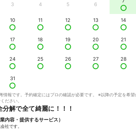
7
3
4
5
6
10
11
12
13
14
17
18
19
20
21
24
25
26
27
28
31
考情報です。予約確定にはプロの確認が必要です。 ※以降の予定を希望
せください。
全分解で全て綺麗に！！！
業内容・提供するサービス）
会社です。
