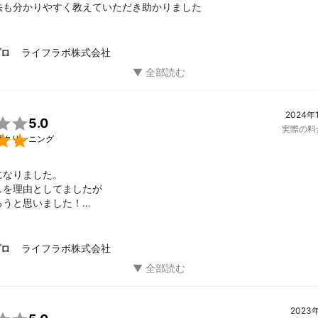
法も分かりやすく教えていただき助かりました
ライフラボ株式会社
プロ
2024年

5.0
実際の料

槽クリーニング
なりました。

を理由としてましたが

うと思いました！

ございました！
ライフラボ株式会社
プロ
2023