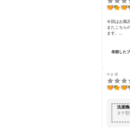


洗濯機・洗濯
今回はお風
またこちら
ます。

普段のメン
定期的にお
依頼した
やま
様


洗濯機・洗濯
洗濯機
タテ型