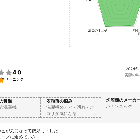
1
清掃の仕上が
料金
り
2024年

4.0
実際の料

槽クリーニング
洗濯機のメーカ
の種類
依頼前の悩み
パナソニック
式洗濯機
洗濯機のカビ・汚れ・ホ
コリが気になる
ビが気になって依頼しました

ーズに進めていき
