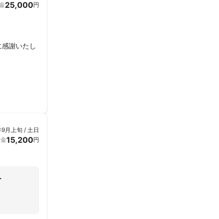
25,000
金
円
に感謝いたし
年9月上旬 / 土日
15,200
料金
円
ー