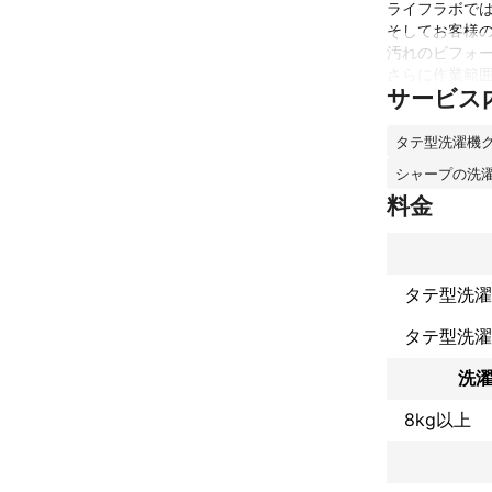
ライフラボでは
そしてお客様の
汚れのビフォー
さらに作業範囲
サービス
お客様とのコミ
黒いヒモのよう
洗濯パンの汚れ
タテ型洗濯機
シャープの洗
これまでの実
料金
個人事業主か
した。

クリーニング
頓など便利屋業
タテ型洗濯
口コミ高評価
アピールポイ
タテ型洗濯
お客様に安心
業の見える化を
洗濯
あなたの生活に
誠心誠意綺麗
8kg以上