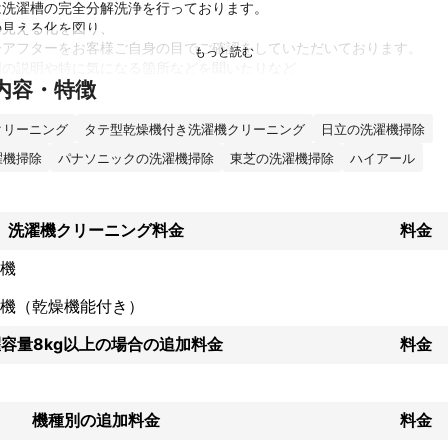
洗濯槽の完全分解洗浄を行っております。

見える化を図り、

アフターをお客様ご自身の目でご確認をしていただいております。

の説明や特に気になる箇所などを聞いたりなど

内容・特徴
ュニケーションも大事しております。

なゴミがでる、カビが浮いているなど洗濯槽ならではのお悩みを解決致
ももちろん綺麗にいたします。

クリーニング
タテ型乾燥機付き洗濯機クリーニング
日立の洗濯機掃除
濯機掃除
パナソニックの洗濯機掃除
東芝の洗濯機掃除
ハイアール
績
らエアコンクリーニングや洗濯槽分解クリーニングを年間１００台以上
洗濯機クリーニング料金
料金
業だけでなく荷物運びや家具の移動、引っ越しのお手伝い、散らかった
もこれまで数々行ってきました。

機
も多くいただきご注文殺到急です！ご予約は早めに！！
ント
機（乾燥機能付き）
をお届け出来る様に、汚れのビフォーアフターをお客様ご自身の目でご
行っております。

容量8kg以上の場合の追加料金
料金
幸せをもたらすお手伝いをさせてください！

にいたします。
機種別の追加料金
料金