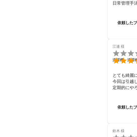
日常管理手
依頼した
江連
様


洗濯機・洗濯
とても綺麗に
今回は引越し
定期的にやろ
ありがとう
依頼した
鈴木
様