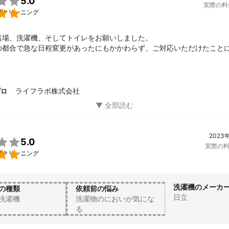

5.0
実際の料

槽クリーニング
呂場、洗濯機、そしてトイレをお願いしました。

の都合で急な日程変更があったにもかかわらず、ご対応いただけたこと
テナンスについてもご助言頂きました。

世話になりたいと思う業者様でした。
ライフラボ株式会社
プロ
2023

5.0
実際の

槽クリーニング
洗濯機のメーカ
の種類
依頼前の悩み
日立
洗濯機
洗濯物のにおいが気にな
る