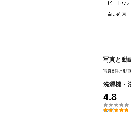
ビートウォ
白い約束
写真と動
写真8件と動画
洗濯機・
4.8


(16件)