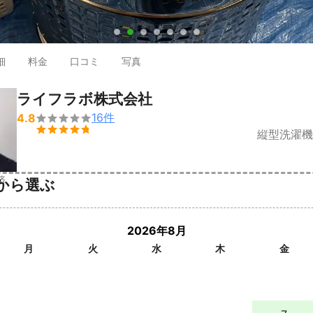
●
●
●
●
●
●
●
細
料金
口コミ
写真
ライフラボ株式会社
16
件
4.8


縦型洗濯機
済
から選ぶ
2026年8月
月
火
水
木
金