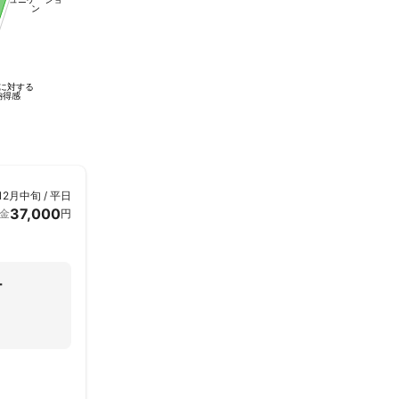
ン
に対する
納得感
12月中旬 / 平日
37,000
金
円
ー