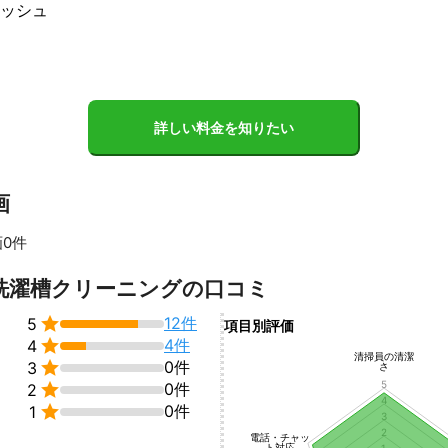
ッシュ
詳しい料金を知りたい
画
0件
すべて見る
洗濯槽クリーニングの口コミ

12件
5
項目別評価

4件
4
清掃員の清潔

0件
3
さ
5

0件
2
4

0件
1
3
2
電話・チャッ
ト対応