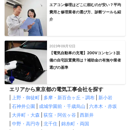
エアコン修理はどこに頼むのが安い？平均
費用と修理業者の選び方、診断ツールも紹
介
2023年09月12日
【電気自動車の充電】200Vコンセント設
備の自宅設置費用は？補助金の有無や業者
選びの基準
エリアから東京都の電気工事会社を探す
|
上野・御徒町
|
多摩・新百合ヶ丘・調布
|
新小岩
|
石神井公園
|
成城学園前・千歳烏山
|
六本木・赤坂
|
大井町・大森
|
荻窪・阿佐ヶ谷
|
西新井
|
中野・高円寺
|
北千住
|
錦糸町・両国