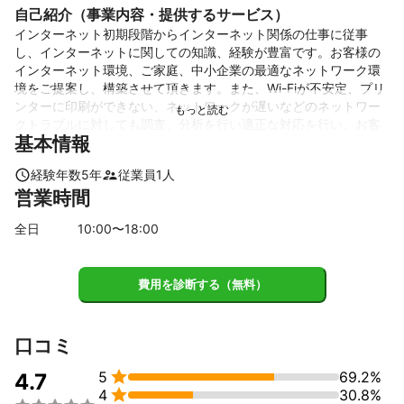
自己紹介（事業内容・提供するサービス）
インターネット初期段階からインターネット関係の仕事に従事
し、インターネットに関しての知識、経験が豊富です。お客様の
インターネット環境、ご家庭、中小企業の最適なネットワーク環
境をご提案し、構築させて頂きます。また、Wi-Fiが不安定、プリ
ンターに印刷ができない、ネットワークが遅いなどのネットワー
クトラブルに対しても調査、分析を行い適正な対応を行い、お客
基本情報
様のパソコンなどのネットワークを最適なものにするお手伝いを
させて頂きます。

経験年数
5
年
従業員
1
人
なお、CentOSなどサーバー構築系、ホームページ開発、Webアプ
営業時間
リケーション開発（HTML、PHP、CGI、MySQL、DNS、Postfix/
Dovecotなど）に関しても対応致します。
全日
10
:00〜
18
:00
これまでの実績
・インターネット接続機器への適正な設定を行いました。

・WI-Fi環境の測定を行い、お客様の最適なネットワーク環境のご
費用を診断する（無料）
提案をさせて頂き、設置、調整まで行いました。

・パソコン、プリンターの適正設定、パソコンの適正なネットワ
ーク（Wi-Fi設定）を行いました。

口コミ
・パソコンの健康診断を行い、パソコンを健康な状態にするお手
伝いをさせて頂きました。


5
69.2%
4.7

4
30.8%
また、
