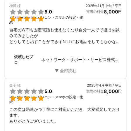
梅澤
様
2025年11月中旬 / 平日

5.0
8,000
実際の料金
円

インターネット・パソコン・スマホの設定・接
続
自宅のWiFiも固定電話も使えなくなり自分一人でで復旧を試
みてみましたが

どうしても治すことができずNTTにお電話をしてもなかなか
つながらず

本当に途方に暮れておりました。宮田さんはお見積もり時点
依頼したプ
でのチャットのご対応も大変丁寧で親切でお仕事をご依頼す
ネットワーク・サポート・サービス株式会社
ロ
るの事に本当に安心感を感じました。

当日は自宅にお越しいただいて、NTTとの携帯電話でのやり
取りはもちろん

根本原因になっていることをきちんと発見して下さり、ご対
金子
様
2025年4月中旬 / 平日
応くださいました。


5.0
8,000
実際の料金
円
私だけでなんとかしようと2週間もWiFiと固定電話が使えな

インターネット・パソコン・スマホの設定・接
かった状況を解決して下さり、初めからプロの宮田さんにお
続
願いすればよかったと反省しています。日本のネットの黎明
この度は迅速かつ丁寧にご対応いただき、大変満足しており
期の時からインターネットの関する事業に関わっていた方で
ます。

すのでNTTからの折り返し電話待ちの時間もインターネット
ありがとうございました。
に関する興味深いお話を聞かせてくださいました。スキルも
お人柄も素晴らしい方ですので是非皆様に心から宮田さんに