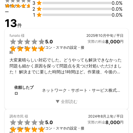


3
0.0%
・インターネット各種サーバー構築


13件のレビュ

2
0.0%
・Webアプリケーション開発

ー

1
0.0%
などにも対応しております。
13
アピールポイント
件
　・パソコン、携帯がインターネットに接続できなくなってしま
funato
様
2025年10月中旬 / 平日

った。

5.0
8,000
実際の料金
円
　・ホームページの表示が遅い。


インターネット・パソコン・スマホの設定・接
続
　・Zoom、Youtubeなどで画面が固まったり、困っている。

　・プリンターに印刷ができなくなってしまった。

大変素晴らしい対応でした。どうやっても解決できなかった
　・メールの送受信ができなくなってしまった。

問題も細かく原因を探って問題点を見つけ対処いただけまし
　・など

た！ 解決までに要した時間は1時間ほど。作業後、今後の対
応策も丁寧にご教授いただき安心しています。

ご依頼お待ちしております！

久しぶりにプロの技を間近で拝見しました。ネットワーク設
依頼したプ
定、改善などに困ったらこちらに依頼すべきです。強くお勧
ネットワーク・サポート・サービス株式会社
ロ
また、サーバー構築系、Webアプリケーション開発関係のご相談
めします。
にも対応致しますので、お気軽にお問合せ下さい。
調布市民
様
2024年8月上旬 / 平日

5.0
8,000
実際の料金
円

インターネット・パソコン・スマホの設定・接
続