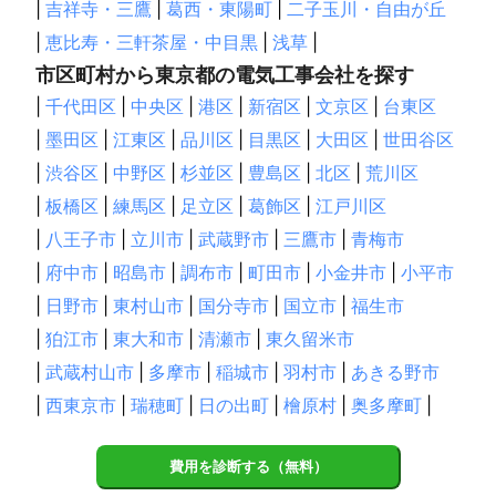
|
吉祥寺・三鷹
|
葛西・東陽町
|
二子玉川・自由が丘
|
恵比寿・三軒茶屋・中目黒
|
浅草
|
市区町村から東京都の電気工事会社を探す
|
千代田区
|
中央区
|
港区
|
新宿区
|
文京区
|
台東区
|
墨田区
|
江東区
|
品川区
|
目黒区
|
大田区
|
世田谷区
|
渋谷区
|
中野区
|
杉並区
|
豊島区
|
北区
|
荒川区
|
板橋区
|
練馬区
|
足立区
|
葛飾区
|
江戸川区
|
八王子市
|
立川市
|
武蔵野市
|
三鷹市
|
青梅市
|
府中市
|
昭島市
|
調布市
|
町田市
|
小金井市
|
小平市
|
日野市
|
東村山市
|
国分寺市
|
国立市
|
福生市
|
狛江市
|
東大和市
|
清瀬市
|
東久留米市
|
武蔵村山市
|
多摩市
|
稲城市
|
羽村市
|
あきる野市
|
西東京市
|
瑞穂町
|
日の出町
|
檜原村
|
奥多摩町
|
費用を診断する（無料）