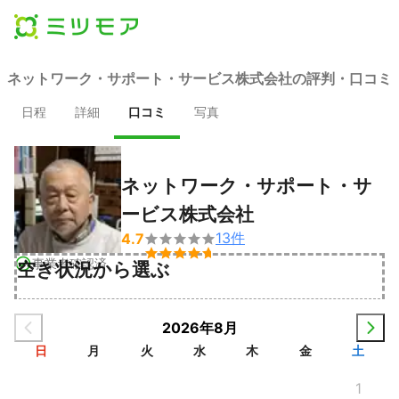
ネットワーク・サポート・サービス株式会社の評判・口コミ
日程
詳細
口コミ
写真
ネットワーク・サポート・サ
ービス株式会社
13
件
4.7


事業者確認済
空き状況から選ぶ
2026年8月
日
月
火
水
木
金
土
1