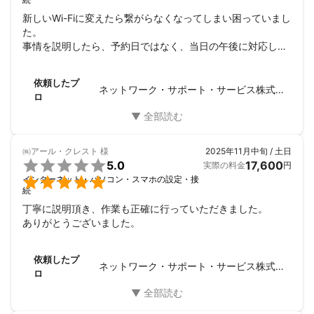
新しいWi-Fiに変えたら繋がらなくなってしまい困っていまし
た。

事情を説明したら、予約日ではなく、当日の午後に対応して
くださいました。本当に助かりました。

ありがとうございました。
依頼したプ
ネットワーク・サポート・サービス株式会社
ロ
㈱アール・クレスト
様
2025年11月中旬 / 土日

5.0
17,600
実際の料金
円

インターネット・パソコン・スマホの設定・接
続
丁寧に説明頂き、作業も正確に行っていただきました。

ありがとうございました。
依頼したプ
ネットワーク・サポート・サービス株式会社
ロ