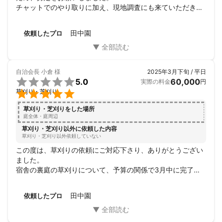
チャットでのやり取りに加え、現地調査にも来ていただき、
とても分かりやすく納得感のあるお見積もりを出してくださ
いました。

田中園
依頼したプロ
当日は職人さんが時間ぴったりに来てくださり、作業もとて
もスムーズであっという間に完了！

作業後の片付けまで丁寧にしていただき、見た目もすっきり
して大満足です。

自治会長 小倉
様
2025年3月下旬 / 平日
初めてネットで依頼したので少し不安もありましたが、信頼

5.0
60,000
実際の料金
円
できる職人さんに対応していただき、お願いして本当によか

草刈り・芝刈り
ったです。

ありがとうございました！
草刈り・芝刈りをした場所
庭全体・庭周辺
草刈り・芝刈り以外に依頼した内容
草刈り・芝刈り以外依頼していない
この度は、草刈りの依頼にご対応下さり、ありがとうござい
ました。

宿舎の裏庭の草刈りについて、予算の関係で3月中に完了さ
せる必要があったのですが、親切丁寧にご対応いただき無事
に年度内に終えることができました。自治会長が1年交代な
田中園
依頼したプロ
ので4月から別の者に引き継ぎますが、次回も是非お願いし
たいと思っています。

現地調査から当日の作業、作業後の片付けまで綺麗に実施い