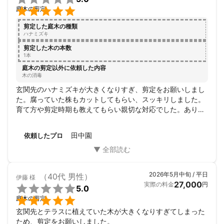

庭木の剪定
剪定した庭木の種類
ハナミズキ
剪定した木の本数
1本
庭木の剪定以外に依頼した内容
木の消毒
玄関先のハナミズキが大きくなりすぎ、剪定をお願いしまし
た。腐っていた株もカットしてもらい、スッキリしました。
育て方や剪定時期も教えてもらい親切な対応でした。ありが
とうございました。
田中園
依頼したプロ
2026年5月中旬 / 平日
（40代 男性）
伊藤
様
27,000
実際の料金
円

5.0

庭木の剪定
玄関先とテラスに植えていた木が大きくなりすぎてしまった
ため、剪定をお願いしました。
