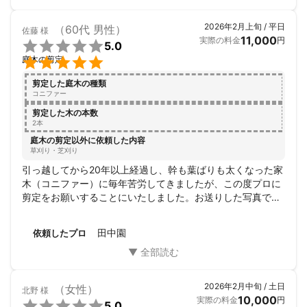
2026年2月上旬 / 平日
（60代 男性）
佐藤
様
11,000
実際の料金
円

5.0

庭木の剪定
剪定した庭木の種類
コニファー
剪定した木の本数
2本
庭木の剪定以外に依頼した内容
草刈り・芝刈り
引っ越してから20年以上経過し、幹も葉ばりも太くなった家
木（コニファー）に毎年苦労してきましたが、この度プロに
剪定をお願いすることにいたしました。お送りした写真で大
変良心的なお見積りを頂き、当日も作業について丁寧にわか
りやすく説明いただき安心してお任せすることができまし
田中園
依頼したプロ
た。自分では到底できない仕上がりにとても満足しておりま
す。ありがとうございました。
2026年2月中旬 / 土日
（女性）
北野
様
10,000
実際の料金
円

5.0