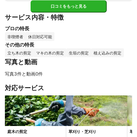
ただき、初めてのミツモアでの依頼で不安もありましたが、
口コミをもっと見る
頼れる職人さんで感謝でいっぱいです。

サービス内容・特徴
この度は、大変ありがとうございました！
プロの特長
非喫煙者
休日対応可能
その他の特長
立ち木の剪定
マキの木の剪定
生垣の剪定
植え込みの剪定
写真と動画
写真3件と動画0件
対応サービス
庭木の剪定
草刈り・芝刈り
草