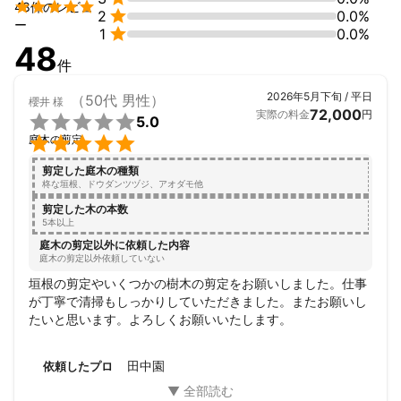

48件のレビュ

2
0.0%
ー

1
0.0%
48
件
2026年5月下旬 / 平日
（50代 男性）
櫻井
様
72,000
実際の料金
円

5.0

庭木の剪定
剪定した庭木の種類
柊な垣根、ドウダンツヅジ、アオダモ他
剪定した木の本数
5本以上
庭木の剪定以外に依頼した内容
庭木の剪定以外依頼していない
垣根の剪定やいくつかの樹木の剪定をお願いしました。仕事
が丁寧で清掃もしっかりしていただきました。またお願いし
たいと思います。よろしくお願いいたします。
田中園
依頼したプロ