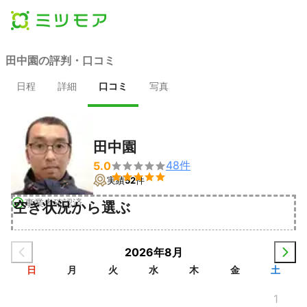
田中園の評判・口コミ
日程
詳細
口コミ
写真
田中園
48
件
5.0


実績
52
件
事業者確認済
空き状況から選ぶ
2026年8月
日
月
火
水
木
金
土
1