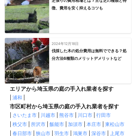
芝張りの費用相場とは？主な芝の種類と特
徴、費用を安く抑えるコツも
2024年12月18日
伐採した木の処分費用は無料でできる？処
分方法6種類のメリットデメリットなど
エリアから埼玉県の庭の手入れ業者を探す
|
浦和
|
市区町村から埼玉県の庭の手入れ業者を探す
|
さいたま市
|
川越市
|
熊谷市
|
川口市
|
行田市
|
秩父市
|
所沢市
|
飯能市
|
加須市
|
本庄市
|
東松山市
|
春日部市
|
狭山市
|
羽生市
|
鴻巣市
|
深谷市
|
上尾市