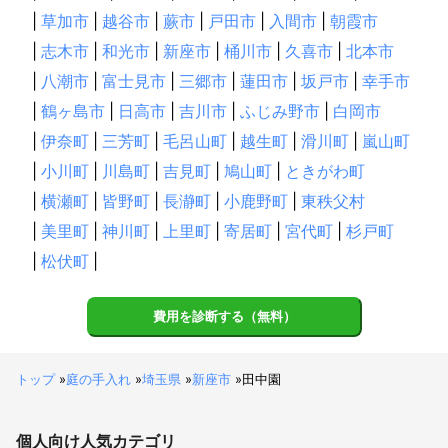
|
草加市
|
越谷市
|
蕨市
|
戸田市
|
入間市
|
朝霞市
|
志木市
|
和光市
|
新座市
|
桶川市
|
久喜市
|
北本市
|
八潮市
|
富士見市
|
三郷市
|
蓮田市
|
坂戸市
|
幸手市
|
鶴ヶ島市
|
日高市
|
吉川市
|
ふじみ野市
|
白岡市
|
伊奈町
|
三芳町
|
毛呂山町
|
越生町
|
滑川町
|
嵐山町
|
小川町
|
川島町
|
吉見町
|
鳩山町
|
ときがわ町
|
横瀬町
|
皆野町
|
長瀞町
|
小鹿野町
|
東秩父村
|
美里町
|
神川町
|
上里町
|
寄居町
|
宮代町
|
杉戸町
|
松伏町
|
費用を診断する（無料）
トップ
»
庭の手入れ
»
埼玉県
»
新座市
»
田中園
個人向け
人気カテゴリ