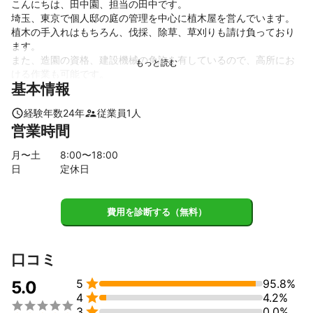
こんにちは、田中園、担当の田中です。

埼玉、東京で個人邸の庭の管理を中心に植木屋を営んでいます。

植木の手入れはもちろん、伐採、除草、草刈りも請け負っており
ます。

また、造園の資格、建設機械の免許を有しているので、高所にお
ける作業も可能です。
基本情報
これまでの実績
20年以上にわたり個人邸の庭園の管理、公共施設等の施工・管理
経験年数
24
年
従業員
1
人
を経験してきました。
営業時間
アピールポイント
造園の仕事に従事して20年以上の経験を生かして、お客様のご要
月〜土
8
:00〜
18
:00
望に沿った提案をして、喜んでいただける庭作りをしていきたい
日
定休日
と思っておりますので、よろしくお願いいたします。
費用を診断する（無料）
口コミ

5
95.8%
5.0

4
4.2%


3
0.0%