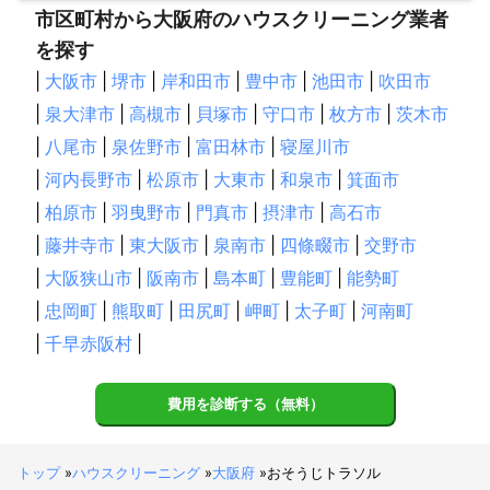
市区町村から大阪府のハウスクリーニング業者
を探す
|
大阪市
|
堺市
|
岸和田市
|
豊中市
|
池田市
|
吹田市
|
泉大津市
|
高槻市
|
貝塚市
|
守口市
|
枚方市
|
茨木市
|
八尾市
|
泉佐野市
|
富田林市
|
寝屋川市
|
河内長野市
|
松原市
|
大東市
|
和泉市
|
箕面市
|
柏原市
|
羽曳野市
|
門真市
|
摂津市
|
高石市
|
藤井寺市
|
東大阪市
|
泉南市
|
四條畷市
|
交野市
|
大阪狭山市
|
阪南市
|
島本町
|
豊能町
|
能勢町
|
忠岡町
|
熊取町
|
田尻町
|
岬町
|
太子町
|
河南町
|
千早赤阪村
|
費用を診断する（無料）
トップ
»
ハウスクリーニング
»
大阪府
»
おそうじトラソル