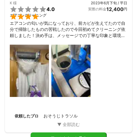
K
様
2023年6月下旬 / 平日

4.0
12,400
実際の料金
円

エアコンクリーニング
エアコンの匂いが気になっており、前カビが生えてたので自
分で掃除したものの苦戦したので今回初めてクリーニング依
頼しました！決め手は、メッセージでの丁寧な印象と環境や
ペットに優しい洗剤を使用してくださる事(他社はオプション
のところもありましたが標準で)、汚水はお持ち帰りいただけ
る事、室外機洗浄のオプションについてもしっかり分解して
洗ってくれると事前に確認できた事(調べたら外側だけざっと
洗ってオプション費用払わされる業者もあるとの事で)そのあ
たり安心して任せられるかなと思いました。

実際に作業中も、これくらい汚れてましたとパーツ毎に確認
してくださって、最初綺麗な方です、と言われて頼むほどで
もなかったか？と思いましたがファンの奥の方を高圧洗浄し
てもらったらめちゃくちゃ真っ黒の水でかなり汚れていたみ
たいでしたのでやっぱりしてもらってよかったです！室外機
は多少落ちない汚れもある事説明していただきました。雨は
ねが凄く汚れていたので綺麗になり嬉しいです！

おそうじトラソル
依頼したプロ
養生は最低限でしたので、洗浄機の持ち運びで仕方ないと思
いますが床が何ヶ所か濡れてましたので星4つにさせていた
だきました。