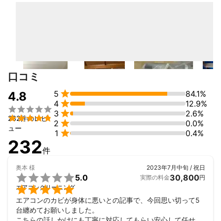
決して最安値を提供しているとは言えませんが、価格に対しての
価値はあると自信と誇りを持っています。

ご依頼が一番多いエアコンクリーニングでは、アルミフィン洗浄
を4段階に分け、汚れがゼロになるまで徹底してクリーニングを提
供しております。

口コミ
健康を気にされている方はもちろん、本格的なおそうじを選びた
い方や徹底的に洗浄をして欲しい方はぜひご依頼をお待ちしてお

5
84.1%
4.8
ります。

4
12.9%
これまでの実績


3
2.6%

232件のレビ
総合病院・クリニック・福祉施設の清掃コンサルタント


2
0.0%
ュー
家電量販店や引越し会社等の有名店のサービス提供や研修講師を

1
0.4%
担当
232
アピールポイント
件
金額以上の価値を求める方はぜひご利用ください！

奥本
様
2023年7月中旬 / 祝日
店長自身も3歳の子どもがいるパパで、親の気持ちがよくわかりま

5.0
30,800
実際の料金
円
す。


エアコンクリーニング
元々は家電メーカー出身の話しやすい店長がお伺いさせていただ
きます。
エアコンのカビが身体に悪いとの記事で、今回思い切って5
台纏めてお願いしました。

こちらの話しかけにも丁寧に対応してもらい安心して任せる