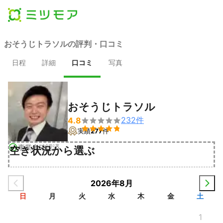
おそうじトラソルの評判・口コミ
日程
詳細
口コミ
写真
おそうじトラソル
232
件
4.8


実績
277
件
事業者確認済
空き状況から選ぶ
2026年8月
日
月
火
水
木
金
土
1