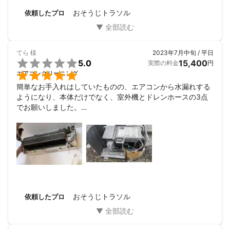
おそうじトラソル
依頼したプロ
てら
様
2023年7月中旬 / 平日

5.0
15,400
実際の料金
円

エアコンクリーニング
簡単なお手入れはしていたものの、エアコンから水漏れする
ようになり、本体だけでなく、室外機とドレンホースの3点
でお願いしました。

掃除の過程で、分解しつつ説明してくれ、完全に分解後隅々
まで綺麗にしていただきました！

ドレンホースも詰まりがあったようですが、対応していただ
きました。

今後も定期的にお願いしたいと思いました。

ありがとうございました！
おそうじトラソル
依頼したプロ