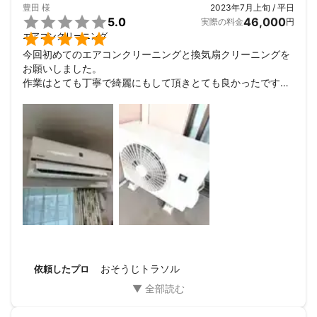
豊田
様
2023年7月上旬 / 平日

5.0
46,000
実際の料金
円

エアコンクリーニング
今回初めてのエアコンクリーニングと換気扇クリーニングを
お願いしました。

作業はとても丁寧で綺麗にもして頂きとても良かったです。

本格的な夏が始まる前に出来て良かったです。

今年の夏は気持ちいい夏になりそうです(^ ^)

次回も全体にリピートさせて頂きます！
おそうじトラソル
依頼したプロ