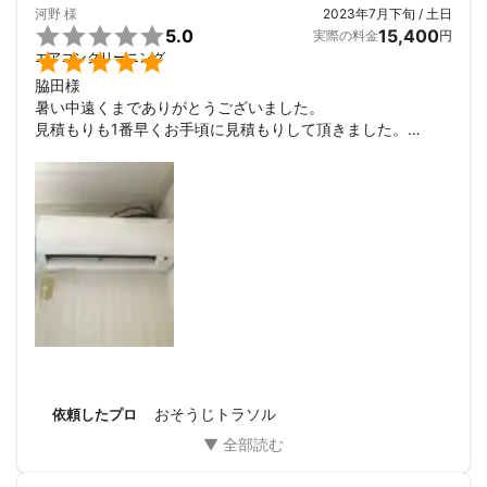
河野
様
2023年7月下旬 / 土日

5.0
15,400
実際の料金
円

エアコンクリーニング
脇田様

暑い中遠くまでありがとうございました。

見積もりも1番早くお手頃に見積もりして頂きました。

カバーも取り外し洗って頂き新品みたいになりました。

匂いと汚れがカバーに出てきておりとても聞いになっており
ました。

これで安心して使用出来ます。

次回は忙しい時期を外し早目にお願いしようと思います。
おそうじトラソル
依頼したプロ