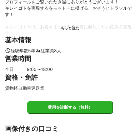
プロフィールをご覧いただき誠にありがとうございます！

キレイゴトを実現するをモットーに掲げる、おそうじトラソルで
す！

キレイゴトとは、お客さまの抱える本当に解決したい悩みを実現
すること。

基本情報
私たちはキレイにするだけではなく、お客さまの本当に欲しい未
来へ寄り添います。

経験年数
5
年
従業員
8
人
営業時間
また当店では、「ペットにもお子さまにも優しいおそうじ」を大
切にしています。

全日
9
:00〜
18
:00
創業当初から医療機関のお客さまのご依頼が多く、健康や衛生に
資格・免許
対する意識が非常に高いのが特徴です。

汚れの落とし方は各社さまざまですが、強い薬剤の力で頼るので
貨物軽自動車運送業
はなく、高い技術でひとつひとつ丁寧に汚れを取り除いていきま
す。

結果として、身体にも優しく、素材にも環境にも優しいおそうじ
費用を診断する（無料）
が提供できています。

おそうじトラソルでは、ご家庭のエアコン、ハウスクリーニン
グ、排水管高圧洗浄をはじめ、店舗やオフィス、病院施設、ビル
画像付きの口コミ
など幅広く専門性を生かして安心のサービスをご提供いたしま
す。
