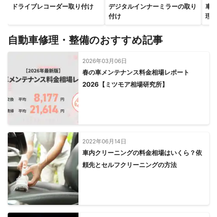
ドライブレコーダー取り付け
デジタルインナーミラーの取り
車
付け
理
自動車修理・整備のおすすめ記事
2026年03月06日
春の車メンテナンス料金相場レポート
2026【ミツモア相場研究所】
2022年06月14日
車内クリーニングの料金相場はいくら？依
頼先とセルフクリーニングの方法