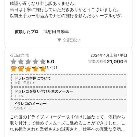
確認が遅くなり申し訳ありません。

当日は丁寧に施行していただきありがとうございました。

以前王手カー用品店でナビの施行を頼んだらケーブルがダッ
シュボード下をはっていてガムテープで止めてあるという素
人でもやらないような仕上がりだった事がありました。

武射田自動車
依頼したプロ
なので丁寧な説明と作業に感動しました。

また何か付けることがあればお願いします。
石田政光
様
2024年4月上旬 / 平日

5.0
21,000
実際の料金
円

ドライブレコーダー取り付け
ドラレコ本体について
自分で用意した
ドラレコを取り付けた車のメーカー
トヨタ
ドラレコのメーカー
その他メーカー
この度のドライブレコーダー取り付けに当たって、依頼から
取り付けまで極めてスムーズに進めることができました。こ
れも担当された業者さんの誠実さと、仕事への真摯な姿勢が
なせる業といっていいでしょう。やはり仕事をするのは、