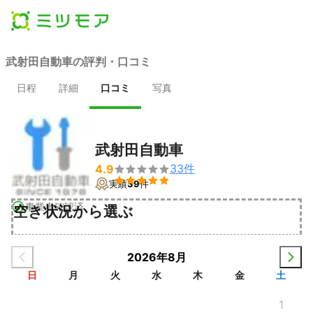
武射田自動車の評判・口コミ
日程
詳細
口コミ
写真
武射田自動車
33
件
4.9


実績
39
件
事業者確認済
空き状況から選ぶ
2026年8月
日
月
火
水
木
金
土
1