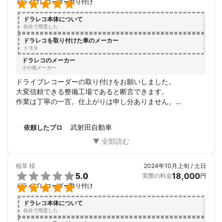

ドライブレコーダー取り付け
ドラレコ本体について
自分で用意した
ドラレコを取り付けた車のメーカー
トヨタ
ドラレコのメーカー
その他メーカー
ドライブレコーダーの取り付けをお願いしました。

大変信頼できる整備工場であると断言できます。

作業は丁寧の一言。仕上がりは申し分ありません。

作業日前日に打ち合わせを行い、作業日当日、作業前に作業
内容の説明。

武射田自動車
依頼したプロ
作業中、内装を触るとき、都度、手を拭く。この一連の流れ
が大変自然に見えました。この様に、小さな事柄に対して心
を砕く姿勢を見れば、「信頼できる」と感じるのは当然の帰
結でしょう。

植草
様
2024年10月上旬 / 土日
今後、車に不具合があった際は、お世話になろうと思いま

5.0
18,000
実際の料金
円
す。


ドライブレコーダー取り付け
ありがとうございました。
ドラレコ本体について
自分で用意した