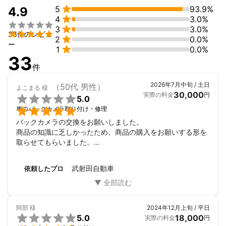

5
93.9%
4.9

4
3.0%


3
3.0%

33件のレビュ

2
0.0%
ー

1
0.0%
33
件
2026年7月中旬 / 土日
（50代 男性）
よこまる
様
30,000
実際の料金
円

5.0

車のバックカメラ取り付け・修理
バックカメラの交換をお願いしました。

商品の知識に乏しかったため、商品の購入をお願いする形を
取らせてもらいました。

作業前の商品の説明、交換後の作業報告などひじょうに丁寧
な対応をしていただき、良かったです。

武射田自動車
依頼したプロ
ディーラーとの見積比較でも圧倒的なコストパフォーマンス
で本当にお願いして良かった思いました。
阿部
様
2024年12月上旬 / 平日

5.0
18,000
実際の料金
円