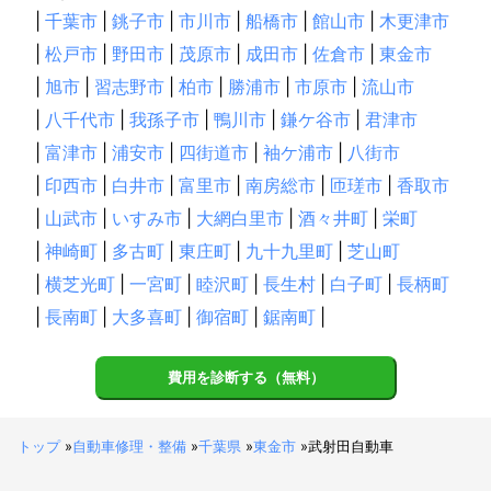
|
千葉市
|
銚子市
|
市川市
|
船橋市
|
館山市
|
木更津市
|
松戸市
|
野田市
|
茂原市
|
成田市
|
佐倉市
|
東金市
|
旭市
|
習志野市
|
柏市
|
勝浦市
|
市原市
|
流山市
|
八千代市
|
我孫子市
|
鴨川市
|
鎌ケ谷市
|
君津市
|
富津市
|
浦安市
|
四街道市
|
袖ケ浦市
|
八街市
|
印西市
|
白井市
|
富里市
|
南房総市
|
匝瑳市
|
香取市
|
山武市
|
いすみ市
|
大網白里市
|
酒々井町
|
栄町
|
神崎町
|
多古町
|
東庄町
|
九十九里町
|
芝山町
|
横芝光町
|
一宮町
|
睦沢町
|
長生村
|
白子町
|
長柄町
|
長南町
|
大多喜町
|
御宿町
|
鋸南町
|
費用を診断する（無料）
トップ
»
自動車修理・整備
»
千葉県
»
東金市
»
武射田自動車