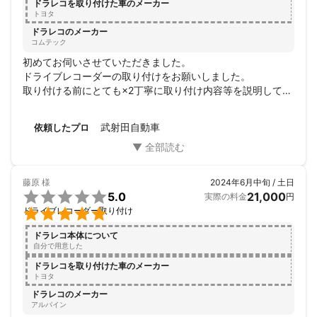
ドラレコを取り付けた車のメーカー
トヨタ
ドラレコのメーカー
コムテック
初めてお伺いさせていただきました。

ドライブレコーダーの取り付けをお願いしました。

取り付ける前にとても×2丁寧に取り付け内容等を説明してい
ただき、もうその時点で信頼を確信しました。

そして本当に丁寧に仕上げていただきました。取り付け後も
武射田自動車
依頼したプロ
これまた丁寧に取り扱いを説明してもらいとても×2好感のも
てる修理工場だと思います。

これを機に何かあった時にはお世話になりたいと思いまし
た。

藤原
様
2024年6月中旬 / 土日
おすすめの整備工場です。

5.0
21,000
実際の料金
円

ドライブレコーダー取り付け
ドラレコ本体について
自分で用意した
ドラレコを取り付けた車のメーカー
トヨタ
ドラレコのメーカー
アルパイン