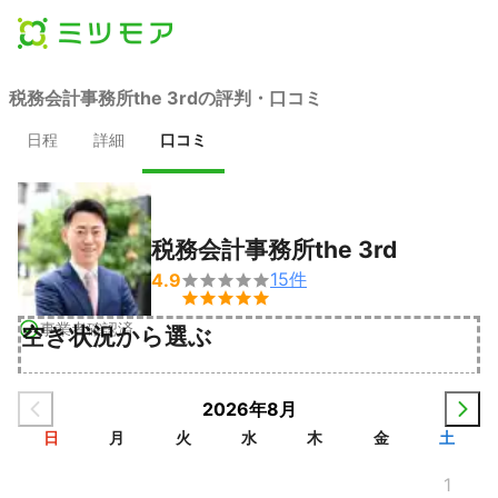
税務会計事務所the 3rdの評判・口コミ
日程
詳細
口コミ
税務会計事務所the 3rd
15
件
4.9


事業者確認済
空き状況から選ぶ
2026年8月
日
月
火
水
木
金
土
1