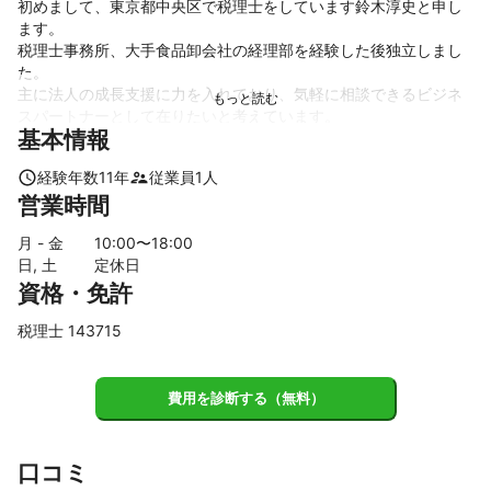
初めまして、東京都中央区で税理士をしています鈴木淳史と申し
ます。

税理士事務所、大手食品卸会社の経理部を経験した後独立しまし
た。

主に法人の成長支援に力を入れており、気軽に相談できるビジネ
スパートナーとして在りたいと考えています。

基本情報
若手税理士として、フットワーク軽く、敷居低く、親切丁寧なサ
経験年数
11
年
従業員
1
人
これまでの実績
営業時間
初めに勤務した税理士事務所では、２５社ほどのお客様を担当
し、個人の所得税申告、相続税申告、法人税申告、給与計算など
月 - 金
10
:00〜
18
:00
税理士事務所の一通りの業務に携わりました。

日, 土
定休日
その後BIG4と言われる大手税理士法人で大企業の税効果計算、申
資格・免許
告業務、組織再編業務など法人の高度な税務に携わりました。

大手食品卸会社では、本社の経理部門として子会社の会計税務の
税理士 143715
管理、タックスヘイブン税制の整理、電子帳簿保存法やインボイ
アピールポイント
費用を診断する（無料）
・代表税理士が直接担当させて頂きます。そのためスピーディで
タイムリーなサービスを提供させて頂きます。

口コミ
・スタートアップ企業から規模の大きな会社まで対応可能です。