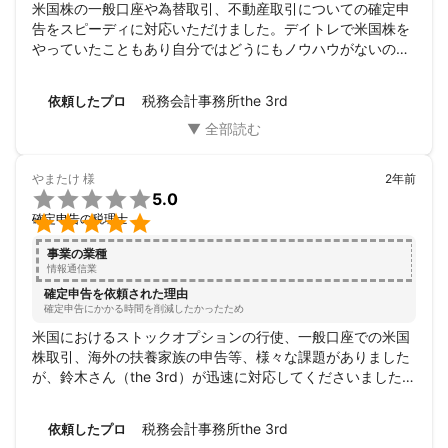
米国株の一般口座や為替取引、不動産取引についての確定申
告をスピーディに対応いただけました。デイトレで米国株を
やっていたこともあり自分ではどうにもノウハウがないので
専門家に依頼しようとお願いしました。Google driveでのデ
ータでのやり取りもスマートでレスポンスもはやく大変助か
税務会計事務所the 3rd
依頼したプロ
りました。誠にありがとうございます。
やまたけ
様
2年前

5.0

確定申告の税理士
事業の業種
情報通信業
確定申告を依頼された理由
確定申告にかかる時間を削減したかったため
米国におけるストックオプションの行使、一般口座での米国
株取引、海外の扶養家族の申告等、様々な課題がありました
が、鈴木さん（the 3rd）が迅速に対応してくださいました。
初めのビデオ会議では説明が非常に分かりやすく、必要な書
類の明確な指示や、疑問点に対する速やかな対応に大変満足
税務会計事務所the 3rd
依頼したプロ
しています。
