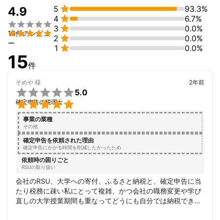
会社のステージが変化していっても共に伴走させて頂きます。


5
93.3%
4.9

4
6.7%
・IT技術を積極的に使っています。効率化できるところはどんど


3
0.0%

15件のレビュ

2
0.0%
ー

1
0.0%
15
件
そめや
様
2年前

5.0

確定申告の税理士
事業の業種
その他
確定申告を依頼された理由
確定申告にかかる時間を削減したかったため
依頼時の困りごと
RSUの取り扱い
会社のRSU、大学への寄付、ふるさと納税と、確定申告に当
たり税務に疎い私にとって複雑、かつ会社の職務変更や学び
直しの大学授業期間も重なってどうにも自分では納税できな
くなる可能性を恐れ、税理士さんに初めてお願いしました。