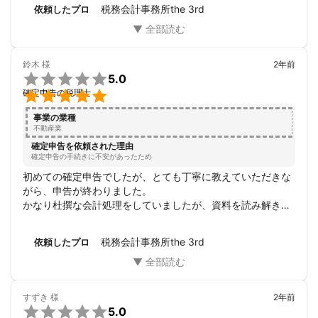
当初見積では決して最安の手数料ではなかったのですが、条
税務会計事務所the 3rd
依頼したプロ
件を詰めていく中で手数料価格もさることながらRSUの取り
扱いについて長けているように思われ、the 3rdさんにお願い
することにしました。レスポンスよく対応いただき、迅速に
完了することができました。
鈴木
様
2年前

5.0

確定申告の税理士
事業の業種
不動産業
確定申告を依頼された理由
確定申告の手続きに不安があったため
初めての確定申告でしたが、とても丁寧に教えていただきな
がら、申告が終わりました。

かなり杜撰な会計処理をしていましたが、資料を読み解き、
正確な申告をしていただきました。

仕事も早く、いろいろなアドバイスも的確だったので、来年
税務会計事務所the 3rd
依頼したプロ
以降の確定申告もお願いしようと考えています。
すずき
様
2年前

5.0