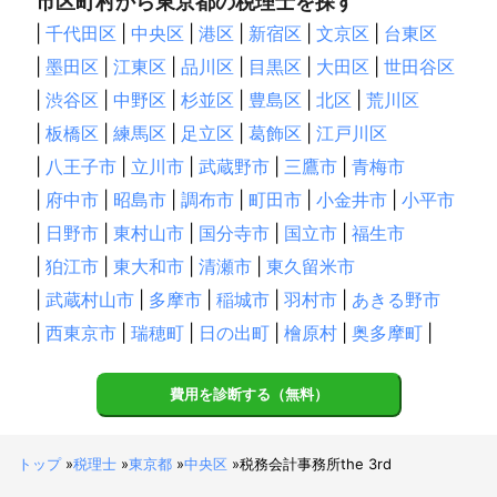
市区町村から東京都の税理士を探す
|
千代田区
|
中央区
|
港区
|
新宿区
|
文京区
|
台東区
|
墨田区
|
江東区
|
品川区
|
目黒区
|
大田区
|
世田谷区
|
渋谷区
|
中野区
|
杉並区
|
豊島区
|
北区
|
荒川区
|
板橋区
|
練馬区
|
足立区
|
葛飾区
|
江戸川区
|
八王子市
|
立川市
|
武蔵野市
|
三鷹市
|
青梅市
|
府中市
|
昭島市
|
調布市
|
町田市
|
小金井市
|
小平市
|
日野市
|
東村山市
|
国分寺市
|
国立市
|
福生市
|
狛江市
|
東大和市
|
清瀬市
|
東久留米市
|
武蔵村山市
|
多摩市
|
稲城市
|
羽村市
|
あきる野市
|
西東京市
|
瑞穂町
|
日の出町
|
檜原村
|
奥多摩町
|
費用を診断する（無料）
トップ
»
税理士
»
東京都
»
中央区
»
税務会計事務所the 3rd