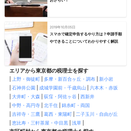
おさらい！
2019年10月05日
スマホで確定申告するやり方は？申請手順
やできることについてわかりやすく解説
エリアから東京都の税理士を探す
|
上野・御徒町
|
多摩・新百合ヶ丘・調布
|
新小岩
|
石神井公園
|
成城学園前・千歳烏山
|
六本木・赤坂
|
大井町・大森
|
荻窪・阿佐ヶ谷
|
西新井
|
中野・高円寺
|
北千住
|
錦糸町・両国
|
吉祥寺・三鷹
|
葛西・東陽町
|
二子玉川・自由が丘
|
恵比寿・三軒茶屋・中目黒
|
浅草
|