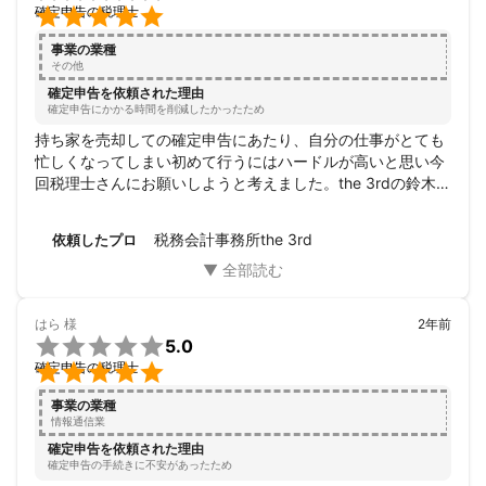

確定申告の税理士
事業の業種
その他
確定申告を依頼された理由
確定申告にかかる時間を削減したかったため
持ち家を売却しての確定申告にあたり、自分の仕事がとても
忙しくなってしまい初めて行うにはハードルが高いと思い今
回税理士さんにお願いしようと考えました。the 3rdの鈴木さ
んにお願いして、必要書類をそろえたらあっという間に完了
していただき本当に助かりました。自分で行った場合は申請
税務会計事務所the 3rd
依頼したプロ
後の不備などの心配がありますが、税理士さんにお願いして
いるのでその心配もなく頼んで良かったです。説明もわかり
やすく、メールの問い合わせのレスポンスもスピーディーだ
ったためこちらも書類を揃える時間も短縮できました。あり
はら
様
2年前
がとうございました。

5.0

確定申告の税理士
事業の業種
情報通信業
確定申告を依頼された理由
確定申告の手続きに不安があったため