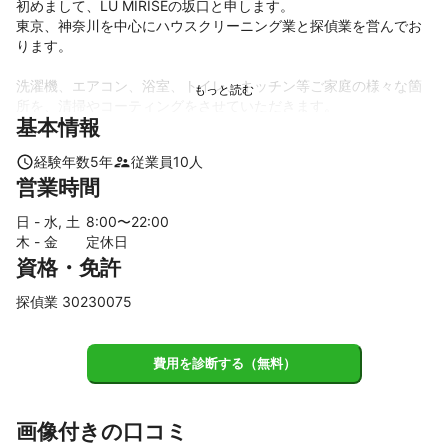
初めまして、LU MIRISEの坂口と申します。

東京、神奈川を中心にハウスクリーニング業と探偵業を営んでお
ります。

洗濯機、エアコン、浴室、トイレ、キッチン等ご家庭の様々な箇
所を、清掃やコーティングをさせていただきます。

基本情報
洗濯機の分解清掃を得意としており、一度お試しいただきたいと
経験年数
5
年
従業員
10
人
思います。

営業時間
洗濯槽の見えない箇所には、想像以上の汚れやカビが張り付いて
います。

日 - 水, 土
8
:00〜
22
:00
縦型、ドラム式どちらも対応しております。

木 - 金
定休日
資格・免許
探偵業は不倫調査、浮気調査をメインに行なっております。会社
での不倫、年の差不倫、W不倫などのサレ妻さんサレ夫さん、ま
探偵業 30230075
ずは私たちにご相談ください。ご依頼者にご安心してお任せいた
費用を診断する（無料）
画像付きの口コミ