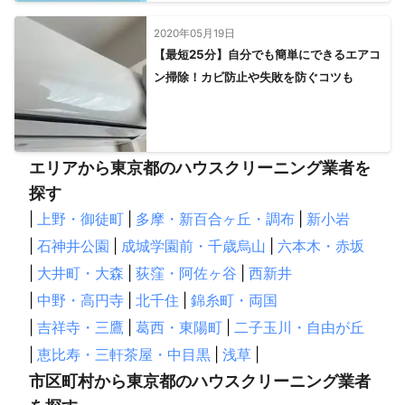
2020年05月19日
【最短25分】自分でも簡単にできるエアコ
ン掃除！カビ防止や失敗を防ぐコツも
エリアから東京都のハウスクリーニング業者を
探す
|
上野・御徒町
|
多摩・新百合ヶ丘・調布
|
新小岩
|
石神井公園
|
成城学園前・千歳烏山
|
六本木・赤坂
|
大井町・大森
|
荻窪・阿佐ヶ谷
|
西新井
|
中野・高円寺
|
北千住
|
錦糸町・両国
|
吉祥寺・三鷹
|
葛西・東陽町
|
二子玉川・自由が丘
|
恵比寿・三軒茶屋・中目黒
|
浅草
|
市区町村から東京都のハウスクリーニング業者