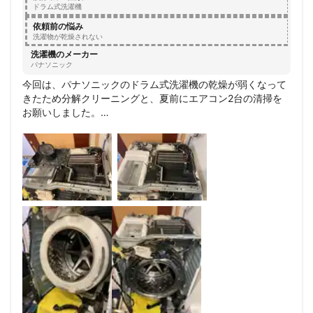
ドラム式洗濯機
依頼前の悩み
洗濯物が乾燥されない
洗濯機のメーカー
パナソニック
今回は、パナソニックのドラム式洗濯機の乾燥が弱くなって
きたため分解クリーニングと、夏前にエアコン2台の清掃を
お願いしました。

作業前に、洗濯機のメーカー特有の不具合について丁寧に説
明してくれて、作業中もこまめに声をかけてくれたので安心
してお任せできました。

エアコンはカバーの取り外しが大変だと思っていましたが、
普段から取付工事もされているとのことで、手際よく一度壁
から外してしっかり清掃してくれました。ドレンの排水パイ
プの詰まりも解消してもらえて助かりました。

どの作業もとても丁寧で、プロのこだわりを感じました。洗
濯機も新品のようにきれいになり、乾燥機能も改善して大満
足です。

またぜひお願いしたいと思います。