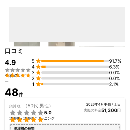
口コミ

5
91.7%
4.9

4
6.3%


3
0.0%

48件のレビュ

2
0.0%
ー

1
2.1%
48
件
2026年4月中旬 / 土日
（50代 男性）
須川
様
51,300
実際の料金
円

5.0

洗濯機・洗濯槽クリーニング
洗濯機の種類