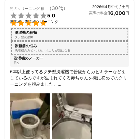
す。

作業はスピーディーかつ丁寧で、終始安心感がありました。
2026年4月中旬 / 土日
（30代）
初のクリーニング
様
16,000
技術力だけでなく、接客の質も素晴らしく、また次回もぜひ
実際の料金
円

5.0
お願いしたいと思えるサービスでした。


洗濯機・洗濯槽クリーニング
洗濯機のメンテナンスを検討されている方には、心からおす
すめしたいです！

洗濯機の種類
また、エアコンのクリーニングもされているとのことなの
タテ型洗濯機
で、時期を見てお願いしようと思います！

依頼前の悩み
ありがとうございました！
洗濯機のカビ・汚れ・ホコリが気になる
洗濯機のメーカー
日立
6年以上使ってるタテ型洗濯機で普段からカビキラーなどを
しているのですが生まれてくる赤ちゃんを機に初めてのクリ
ーニングを頼みました。

思ったほど真っ黒ってことではなかったけどなかなか自分た
ちでは手の届かないところに結構カビがあったので新品のよ
うに綺麗にしていただきました。

3時間の予定でしたが２人での作業だったので2時間でピカピ
カに仕上げてもらいました。

明日赤ちゃん用品の幸せな洗濯をするのが楽しみです。