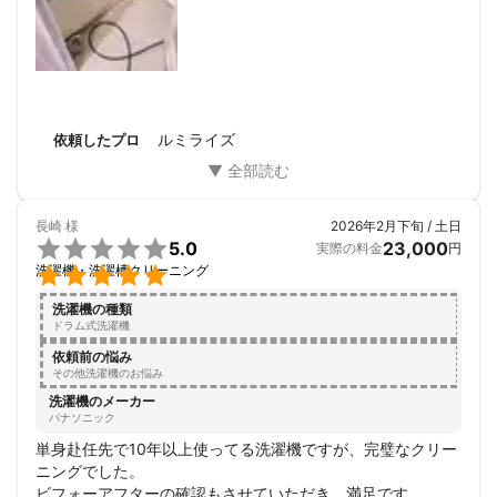
ルミライズ
依頼したプロ
長崎
様
2026年2月下旬 / 土日

5.0
23,000
実際の料金
円

洗濯機・洗濯槽クリーニング
洗濯機の種類
ドラム式洗濯機
依頼前の悩み
その他洗濯機のお悩み
洗濯機のメーカー
パナソニック
単身赴任先で10年以上使ってる洗濯機ですが、完璧なクリー
ニングでした。

ビフォーアフターの確認もさせていただき、満足です。
