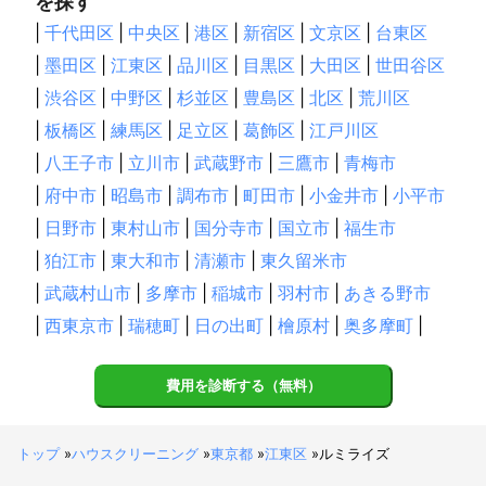
を探す
|
千代田区
|
中央区
|
港区
|
新宿区
|
文京区
|
台東区
|
墨田区
|
江東区
|
品川区
|
目黒区
|
大田区
|
世田谷区
|
渋谷区
|
中野区
|
杉並区
|
豊島区
|
北区
|
荒川区
|
板橋区
|
練馬区
|
足立区
|
葛飾区
|
江戸川区
|
八王子市
|
立川市
|
武蔵野市
|
三鷹市
|
青梅市
|
府中市
|
昭島市
|
調布市
|
町田市
|
小金井市
|
小平市
|
日野市
|
東村山市
|
国分寺市
|
国立市
|
福生市
|
狛江市
|
東大和市
|
清瀬市
|
東久留米市
|
武蔵村山市
|
多摩市
|
稲城市
|
羽村市
|
あきる野市
|
西東京市
|
瑞穂町
|
日の出町
|
檜原村
|
奥多摩町
|
費用を診断する（無料）
トップ
»
ハウスクリーニング
»
東京都
»
江東区
»
ルミライズ