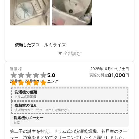
ルミライズ
依頼したプロ
近藤
様
2025年10月中旬 / 土日

5.0
81,000
実際の料金
円

洗濯機・洗濯槽クリーニング
洗濯機の種類
ドラム式洗濯機
依頼前の悩み
洗濯機のカビ・汚れ・ホコリが気になる
洗濯機のメーカー
日立
第二子の誕生を控え、ドラム式の洗濯乾燥機、各居室のクー
ラー、浴室をまとめてクリーニングしたくお願いしました。
