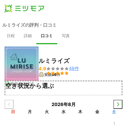
ルミライズの評判・口コミ
日程
詳細
口コミ
写真
ルミライズ
48
件
4.9


実績
66
件
事業者確認済
空き状況から選ぶ
2026年8月
日
月
火
水
木
金
土
1