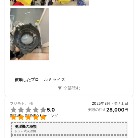
ルミライズ
依頼したプロ
フジモト。
様
2025年8月下旬 / 土日

5.0
28,000
実際の料金
円

洗濯機・洗濯槽クリーニング
洗濯機の種類
ドラム式洗濯機