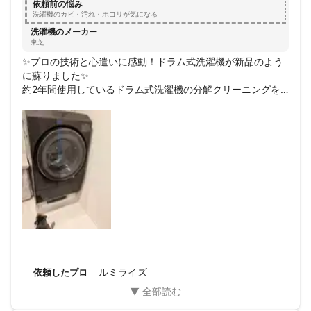
依頼前の悩み
洗濯機のカビ・汚れ・ホコリが気になる
洗濯機のメーカー
東芝
✨プロの技術と心遣いに感動！ドラム式洗濯機が新品のよう
に蘇りました✨

約2年間使用しているドラム式洗濯機の分解クリーニングを
お願いしました。分解に少し不安もありましたが、当日はお
二人でご訪問いただき、作業前から丁寧にご説明くださり、
部品の構造や汚れの原因なども逐一教えていただけたこと
で、安心してお任せすることができました。

日頃からこまめにホコリを取っているつもりでしたが、内部
には想像以上のホコリの塊が…！それらを徹底的に除去して
いただき、洗濯機の中が見違えるほど清潔に。さらに、洗剤
や柔軟剤の適量についてもアドバイスをいただき、早速量を
調整して洗濯してみました。

クリーニングしていただいたことで、乾燥時間も明らかに短
縮されていて驚きました。

LINEの友達登録でカビ予防コーティングが無料になったのも
嬉しいポイント。

ルミライズ
依頼したプロ
しかも洗面ボウルまでコーティングしてくださったり、元々
あった床の汚れも落としてくださる、という心配りに感激で