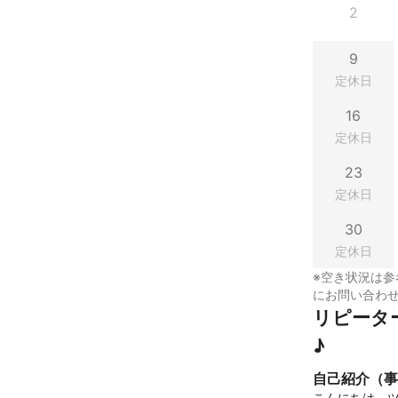
2
9
定休日
16
定休日
23
定休日
30
定休日
※空き状況は参
にお問い合わ
リピータ
♪
自己紹介（事
こんにちは、ツ