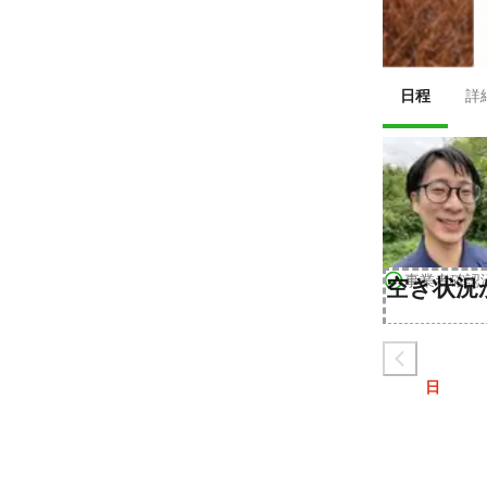
日程
詳
事業者確認
空き状況
日