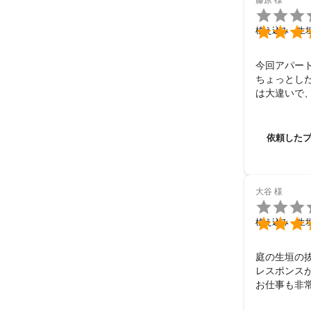


植え込み・生
今回アパー
ちょっとし
は大違いで
依頼した
大谷
様


植え込み・生
庭の生垣の
レスポンス
お仕事も非
す。
