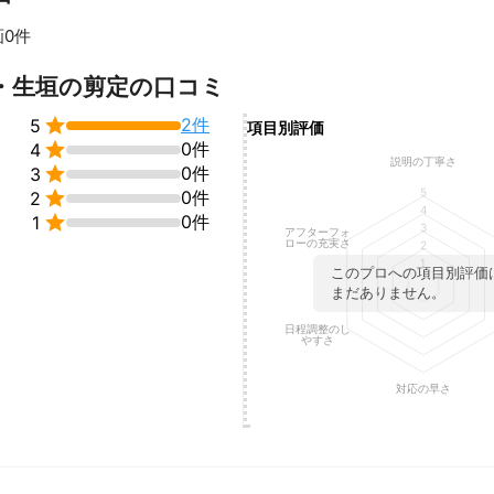
画0件
・生垣の剪定の口コミ

2件
5
項目別評価

0件
4
説明の丁寧さ

0件
3
5

0件
2
4

0件
1
3
アフターフォ
ローの充実さ
2
1
このプロへの項目別評価
まだありません。
日程調整のし
やすさ
対応の早さ