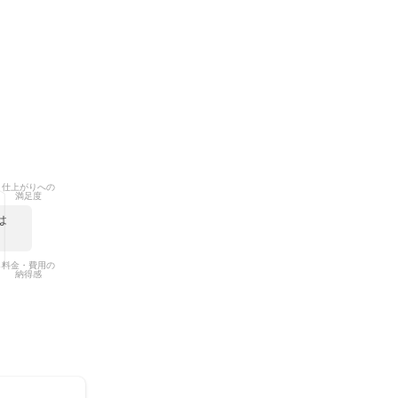
仕上がりへの
満足度
は
料金・費用の
納得感