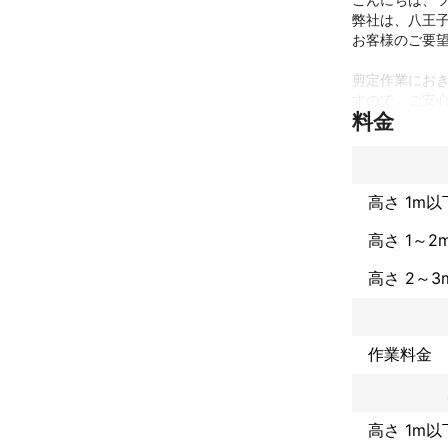
弊社は、八王子
お客様のご要望
剪定作業にお
すので、ご安心
料金
また、庭木剪
もお気軽にご相
これまでの実
これまで14年
高さ 1m以
特に「庭木の
す。

高さ 1～2
主な施工内容は
高さ 2～3
・庭木の剪定

・庭木の伐採、
・草刈、除草

・花壇の植栽、
作業料金
・芝生管理

・人工芝張り

・砂利敷き

・レンガ、平
高さ 1m以
アピールポイ