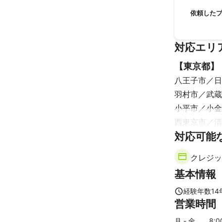
またの機会
依頼した
対応エリ
【
東京都
】
八王子市
日
羽村市
武蔵
小平市
小金
西東京市
清
【
対応可能
神奈川県
愛川町
清川
クレジッ
基本情報
経験年数
14
営業時間
月 - 金
8
: