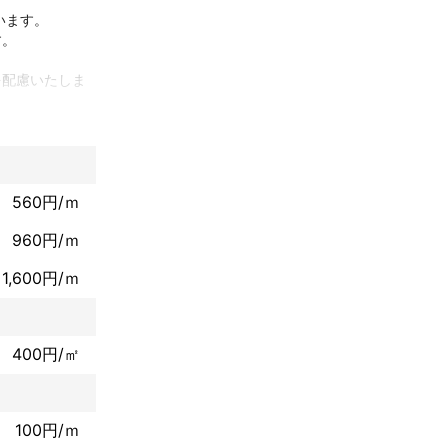
ます。

。

を配慮いたしま
ことならなんで
560円/ｍ
ただいておりま
960円/ｍ
1,600円/ｍ
400円/㎡
100円/ｍ