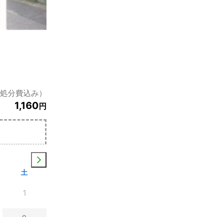
の処分費込み）
1,160
円
土
1