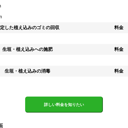
m
入れをご希望のお客様には、専用の『ガーデンヒストリーアルバム』を
m
の書類や施工写真を貯めていけるアルバムになっておりますので、ぜひ
ら幸いです。

定した植え込みのゴミの回収
料金
、お客様やご家族の皆様が笑顔になられることを、心よりお祈りしてお
生垣・植え込みへの施肥
料金
生垣・植え込みの消毒
料金
詳しい料金を知りたい
画