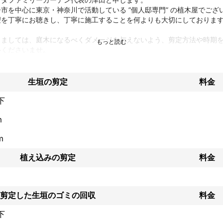
市を中心に東京・神奈川で活動している ”個人邸専門” の植木屋でござい
を丁寧にお聴きし、丁寧に施工することを何よりも大切にしております
きましては、庭木になるべくダメージを与えないよう、剪定方法や時期
くださいませ。

定の他にも雑草対策や人工芝など幅広く対応しておりますので、お庭の
談くださいませ♪
績
生垣の剪定
料金
間、個人邸の庭木管理や造園工事に携わってまいりました。

下
剪定」と「人工芝張り」の施工数が多く、沢山のお客様からご好評をい
m
下記のとおりです。

m
抜根

植え込みの剪定
料金
植樹

剪定した生垣のゴミの回収
料金
板敷き
下
ント