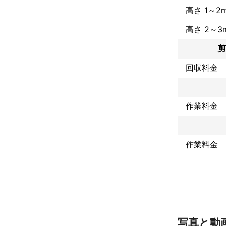
高さ 1～2
定期的なお手
おります♪

高さ 2～3
ご請求書など
いただけました
剪
お庭を通じて
回収料金
作業料金
作業料金
写真と動