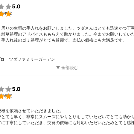

5.0

垣の剪定
ト周りの生垣の手入れをお願いしました。ツダさんはとても迅速かつ丁
た雑草処理のアドバイスももらえて助かりました。今までお願いしてい
、手入れ後のゴミ処理がとても綺麗で、支払い価格にも大満足です。
ツダファミリーガーデン
プロ

5.0

垣の剪定
抜根を依頼させていただきました。

がとても早く、非常にスムーズにやりとりをしていただいてとても助かり
常に丁寧にしていただき、突発の依頼にも対応いただいたためとても感