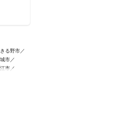
きる野市
城市
江市