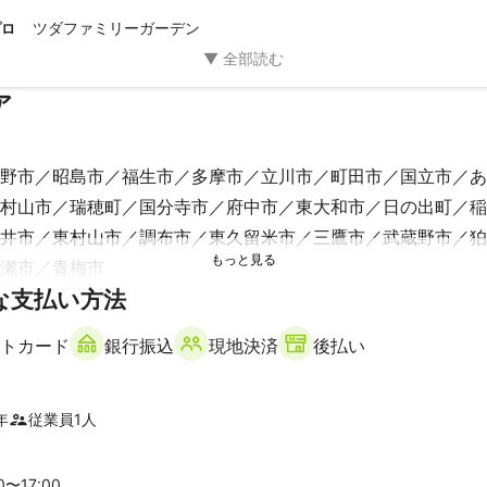
がありましたら、是非ともよろしくお願いいたします！
ツダファミリーガーデン
プロ
ア
野市
昭島市
福生市
多摩市
立川市
町田市
国立市
あ
村山市
瑞穂町
国分寺市
府中市
東大和市
日の出町
稲
井市
東村山市
調布市
東久留米市
三鷹市
武蔵野市
狛
瀬市
青梅市
な支払い方法
】
村
座間市
厚木市
大和市
海老名市
綾瀬市
相模原市
トカード
銀行振込
現地決済
後払い
年
従業員
1
人
00〜
17
:00