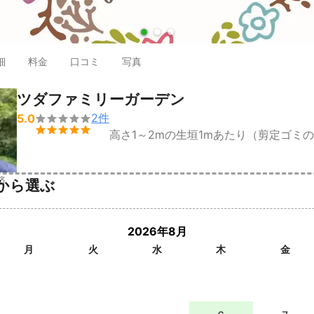
●
●
●
細
料金
口コミ
写真
ツダファミリーガーデン
2
件
5.0


高さ1～2mの生垣1mあたり（剪定ゴミ
済
から選ぶ
2026年8月
月
火
水
木
金