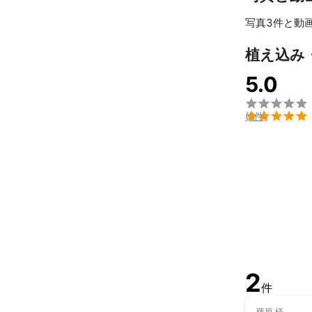
写真3件と動
植え込み
5.0


(2件)
2
件
藤原
様