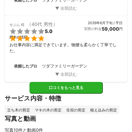
依頼したプロ
2026年6月下旬 / 平日
（40代 男性）
せぶん
様
59,000
実際の料金
円

5.0

庭木の伐採
お仕事内容に満足できています。物腰も柔らかく丁寧でし
た。
ツダファミリーガーデン
依頼したプロ
口コミをもっと見る
サービス内容・特徴
立ち木の剪定
マキの木の剪定
生垣の剪定
植え込みの剪定
写真と動画
写真10件と動画0件