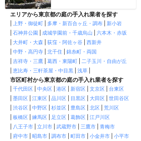
エリアから東京都の庭の手入れ業者を探す
|
上野・御徒町
|
多摩・新百合ヶ丘・調布
|
新小岩
|
石神井公園
|
成城学園前・千歳烏山
|
六本木・赤坂
|
大井町・大森
|
荻窪・阿佐ヶ谷
|
西新井
|
中野・高円寺
|
北千住
|
錦糸町・両国
|
吉祥寺・三鷹
|
葛西・東陽町
|
二子玉川・自由が丘
|
恵比寿・三軒茶屋・中目黒
|
浅草
|
市区町村から東京都の庭の手入れ業者を探す
|
千代田区
|
中央区
|
港区
|
新宿区
|
文京区
|
台東区
|
墨田区
|
江東区
|
品川区
|
目黒区
|
大田区
|
世田谷区
|
渋谷区
|
中野区
|
杉並区
|
豊島区
|
北区
|
荒川区
|
板橋区
|
練馬区
|
足立区
|
葛飾区
|
江戸川区
|
八王子市
|
立川市
|
武蔵野市
|
三鷹市
|
青梅市
|
府中市
|
昭島市
|
調布市
|
町田市
|
小金井市
|
小平市