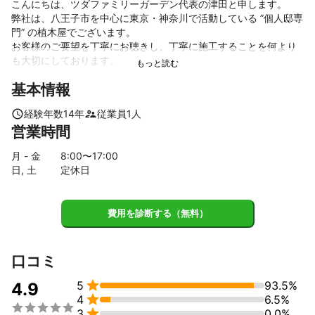
こんにちは、ツダファミリーガーデン代表の津田と申します。

弊社は、八王子市を中心に東京・神奈川で活動している ”個人邸専
門” の植木屋でございます。

お客様のご要望を丁寧にお聴きし、丁寧に施工することを何より
も大切にしております。

基本情報
庭木の剪定はもちろん、雑草対策や人工芝など幅広く対応してお
りますので、お庭のことならなんでもお気軽にご相談くださいま
経験年数
14
年
従業員
1
人
せ♪
営業時間
これまでの実績
これまで14年間、個人邸の庭木管理や造園工事に携わってまいり
月 - 金
8
:00〜
17
:00
ました。

日, 土
定休日
特に「庭木の剪定」と「人工芝張り」の施工数が多く、沢山のお
客様からご好評をいただいております。

費用を診断する（無料）
主な施工内容は下記のとおりです。

・庭木の剪定

・庭木の伐採、抜根

口コミ
・草刈、除草

・花壇の植栽、植樹


5
93.5%
4.9
・芝生管理


4
6.5%
・人工芝張り



3
0.0%