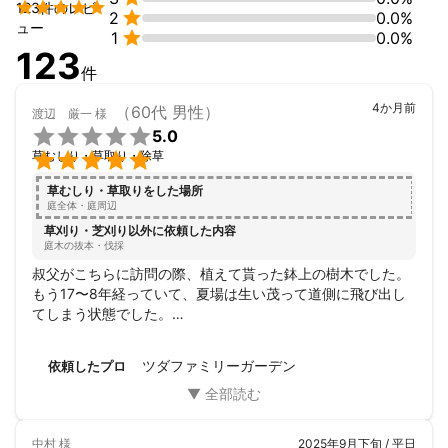
・砂利敷き


123件のレビ

2
0.0%
・レンガ、平板敷き
ュー

1
0.0%
アピールポイント
123
定期的なお手入れをご希望のお客様には、専用の『ガーデンヒス
件
トリーアルバム』をプレゼントしております♪

ご請求書などの書類や施工写真を貯めていけるアルバムになって
4か月前
（60代 男性）
渡辺 厳一
様
おりますので、ぜひお手元に置いていただけましたら幸いです。


5.0

草むしり・草取り・除草
お庭を通じて、お客様やご家族の皆様が笑顔になられることを、
心よりお祈りしております。
草むしり・草取りをした場所
庭全体・庭周辺
草刈り・芝刈り以外に依頼した内容
庭木の抜本・伐採
叔父がこちらに訪問の際、植えて貰った鉢上の樹木でした。

もう17〜8年経っていて、夏場は生い茂って道側に飛び出し
てしまう状態でした。

思い切って、伐採・抜根を依頼したら、綺麗に整地までして
頂きました。

ツダファミリーガーデン
依頼したプロ
とても感じの良い方で丁寧な作業をして頂きました。

信頼出来る業者様です。

ありがとうございました😊
中村
様
2025年9月下旬 / 平日