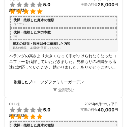

5.0
28,000
実際の料金
円

庭木の伐採
伐採・抜根した庭木の種類
コニファー
伐採・抜根した木の本数
1本
庭木の伐採・抜根以外に依頼した内容
庭木の伐採・抜根以外依頼していない
ベランダの高さより大きくなって手がつけられなくなったコ
ニファーを伐採していただきました。見積もりの段階から迅
速に対応していただき、助かりました。ありがとうございま
した。
ツダファミリーガーデン
依頼したプロ
O.H.
様
2025年9月中旬 / 平日

5.0
40,000
実際の料金
円

庭木の伐採
伐採・抜根した庭木の種類