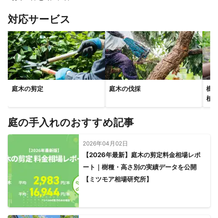
すべて見る
対応サービス
庭木の剪定
庭木の伐採
樹
植
庭の手入れのおすすめ記事
2026年04月02日
【2026年最新】庭木の剪定料金相場レポ
ート｜樹種・高さ別の実績データを公開
【ミツモア相場研究所】