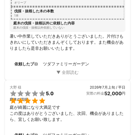
オリーブ
伐採・抜根した木の本数
1本
庭木の伐採・抜根以外に依頼した内容
庭木の伐採・抜根以外依頼していない
暑い中作業していただきありがとうございました。片付けも
きれいにしていただきまんぞくしております。また機会があ
りましたら是非お願いいたします。
ツダファミリーガーデン
依頼したプロ
大野
様
2026年7月上旬 / 平日

5.0
52,000
実際の料金
円

庭木の伐採
庭が綺麗になり大満足です

この度はありがとうございました、次回、機会がありました
ら、宜しくお願い致します。
ツダファミリーガーデン