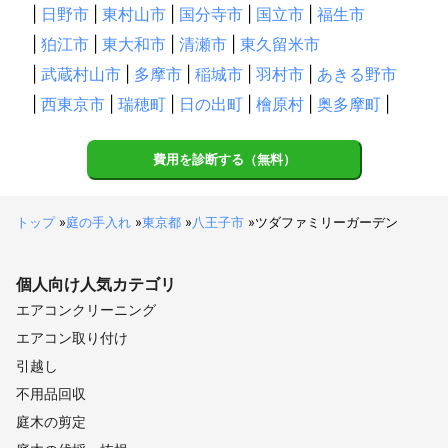
|
日野市
|
東村山市
|
国分寺市
|
国立市
|
福生市
|
狛江市
|
東大和市
|
清瀬市
|
東久留米市
|
武蔵村山市
|
多摩市
|
稲城市
|
羽村市
|
あきる野市
|
西東京市
|
瑞穂町
|
日の出町
|
檜原村
|
奥多摩町
|
費用を診断する（無料）
トップ
»
庭の手入れ
»
東京都
»
八王子市
»
ツダファミリーガーデン
個人向け
人気カテゴリ
エアコンクリーニング
エアコン取り付け
引越し
不用品回収
庭木の剪定