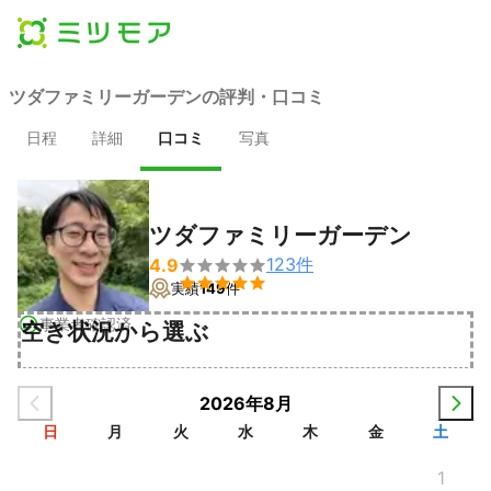
ツダファミリーガーデンの評判・口コミ
日程
詳細
口コミ
写真
ツダファミリーガーデン
123
件
4.9


実績
149
件
事業者確認済
空き状況から選ぶ
2026年8月
日
月
火
水
木
金
土
1