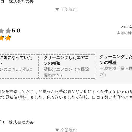
株式会社大善
プロ
2026

5.0
実際の料

ーニング
クリーニングし
に気になっていた
クリーニングしたエアコ
ンの機種
ト
ンの種類
三菱電機「霧ヶ
ンのにおいが気に
壁掛けエアコン（お掃除
ズ」
機能付き）
コンを掃除しておこうと思ったら手の届かない所にカビが生えているの
にて見積依頼をしました。色々迷いましたが値段、口コミ数と内容でこ
の良い担当者タカノさんでした。作業中に今後のお手入れの事などいく
寧に色々教えて頂きました。またネジが1箇所なくなっている所があった
が合うものがあるのでと新しくつけてくれました。お掃除だけでない所
株式会社大善
プロ
です。作業は時間通りに終わりビフォーアフターの写真を見ながら確認