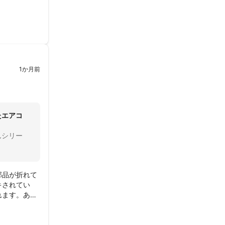
が快適にな
た次回もお願
1か月前
たエアコ
んシリー
部品が折れて
キされてい
れます。あり