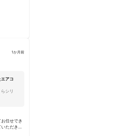
1か月前
たエアコ
さらシリ
てお任せでき
ていただきま