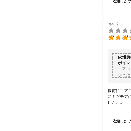
依頼した
橋本
様


エアコンクリ
依頼前
ポイン
エアコ
なった
夏前にエア
にミツモア
した。

当日は感じ
ところ、丁
タカノさん
依頼した
て頂き感謝