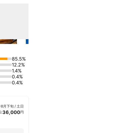
ております。

ドイツ製リンサ
じ込め洗浄クリ
85.5%
ばれる清掃クリ
12.2%
1.4%
0.4%
0.4%
年8月下旬 / 土日
36,000
金
円