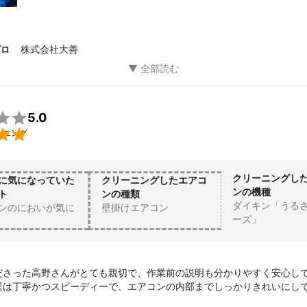
株式会社大善
プロ

5.0

ーニング
クリーニングし
に気になっていた
クリーニングしたエアコ
ンの機種
ト
ンの種類
ダイキン「うる
ンのにおいが気に
壁掛けエアコン
ーズ」
ださった高野さんがとても親切で、作業前の説明も分かりやすく安心し
業は丁寧かつスピーディーで、エアコンの内部までしっかりきれいにし