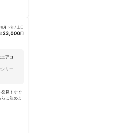
年6月下旬 / 土日
23,000
金
円
たエアコ
峰シリー
を発見！すぐ
ちらに決めま
つか質問した
のですが、
にも気配りし
して終了。き