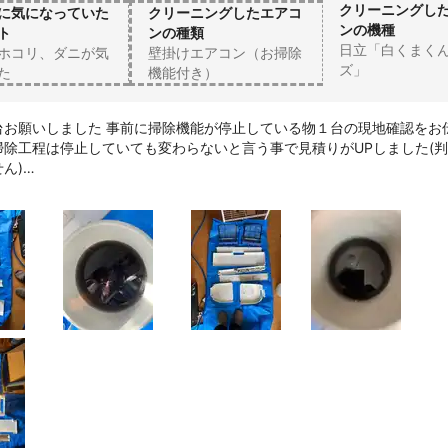
クリーニングし
に気になっていた
クリーニングしたエアコ
ンの機種
ト
ンの種類
日立「白くまく
ホコリ、ダニが気
壁掛けエアコン（お掃除
ズ」
た
機能付き）
台お願いしました 事前に掃除機能が停止している物１台の現地確認をお
掃除工程は停止していても変わらないと言う事で見積りがUPしました(
ん)

良く進めていただき５時間かからなかったと思います 汚れの程度は動画
来て汚さにびっくりと共にホッとしました 気になったのはスタッフさん
タバコ臭がしてうっとした事と依頼した大善さんの下請けの方が来られ
際にわかった事です(事前に明確な連絡が必要かもしれませんね)