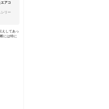
たエアコ
んシリー
伝えしてあっ
判断には特に
に撮っていた
が玄関で挨拶
たのを最後に