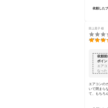
クリーニン
り、お願い
依頼した
いしたいで
田上晃子
様


エアコンクリ
依頼前
ポイン
エアコ
なった
エアコンの
いて閉まら
て、もちろ
がとうござ