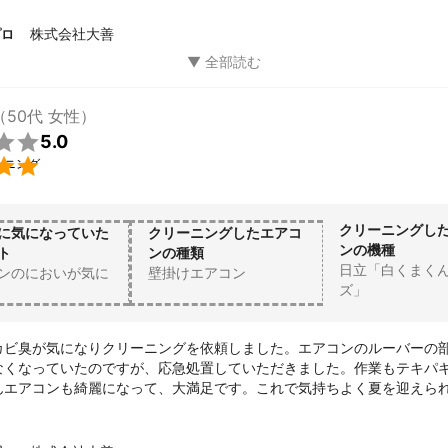
グ後は気になっていたニオイもなくなり、風もとても爽やかです。部屋
して本当によかったと思います。高野さんの対応も素晴らしく、ぜひま
株式会社大善
プロ
す。ありがとうございました！
（50代 女性）

5.0

ーニング
クリーニングし
に気になっていた
クリーニングしたエアコ
ンの機種
ト
ンの種類
日立「白くまく
ンのにおいが気に
壁掛けエアコン
ズ」
カビ臭が気になりクリーニングを依頼しました。エアコンのルーバーの
なくなっていたのですが、応急処置していただきました。作業もテキパ
んエアコンも綺麗になって、大満足です。これで気持ちよく夏を迎えら
いました。