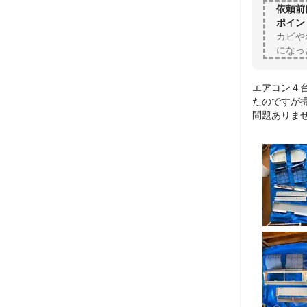
依頼前
ポイン
カビや
になっ
エアコン４
たのですが
問題ありませ
作業は手順
だき確認出
された際に
名刺頂いた