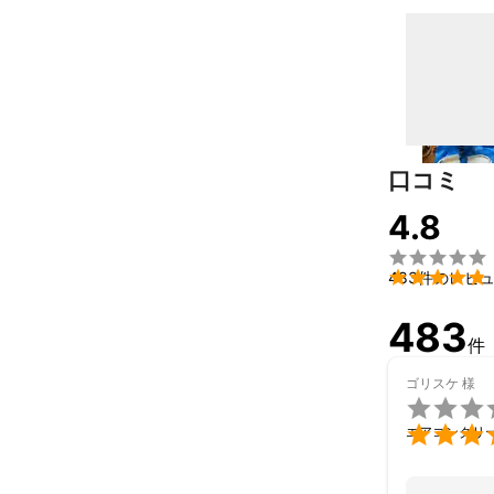
特に水回りクリ
弊社は創業40
カーペットク
ークリーナー
ーニング」しま
口コミ
アピールポイ
4.8
近年3年間の口
ーニングをお届

ぜひお試しにな

483件のレビ
483
件
ゴリスケ
様


エアコンクリ