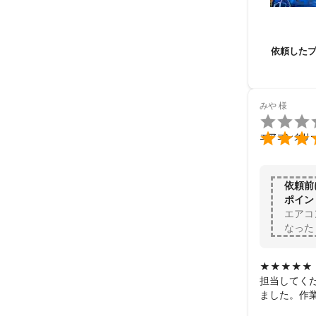
依頼した
みや
様


エアコンクリ
依頼前
ポイン
エアコ
なった
★★★★★

担当してく
ました。作
した。
