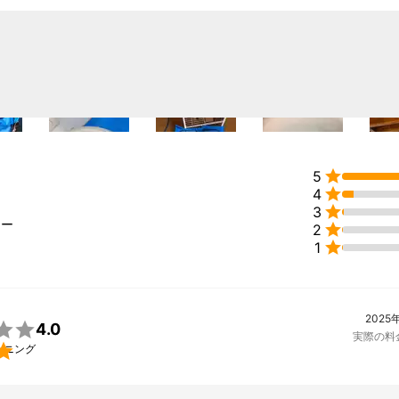
ーニングで一番人気が高いです。

年目の老舗の清掃会社ですが、常に技術革新と最新テクニックの研究をし
リーニングでは最新式リンサークリーナーマシンを道人しております、
マシンと、同じくドイツ製専用薬剤を用いて「汚れをカプセル化して閉
すので芯から綺麗になります!
ント

5
コミ評価の平均値は、5点満点で4.70でございます、多くのお客様に喜

4
けしております。


3
って下さい、宜しくお願いいたします!
ュー

2

1
2025

4.0
実際の料

ーニング