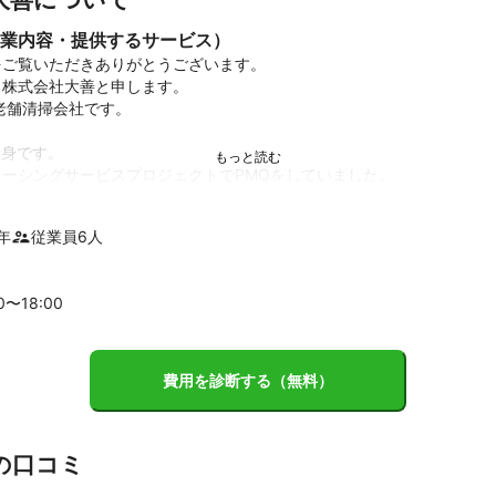
業内容・提供するサービス）
ご覧いただきありがとうございます。

株式会社大善と申します。

老舗清掃会社です。

身です。

ーシングサービスプロジェクトでPMOをしていました。

が読めますので、英語のお客様も安心して清掃サービスを

できます。TOEICスコア800

年
従業員
6
人
受け継いだ、創業39年の老舗の清掃会社を

ロジェクト管理ノウハウとIT関連ノウハウ、ロジカルシンキング、科学
00〜
18
:00
ィフルなクリーニング：家が全て綺麗に生まれ変わるビフォーアフター
ています。

ンのためのノウハウを日々研究・実践しております。

費用を診断する（無料）
う、誠心誠意取り組みます。

の口コミ
績
2020年以降何度もゲットしております。
