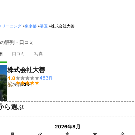
クリーニング
»
東京都
»
港区
»
株式会社大善
の評判・口コミ
細
口コミ
写真
株式会社大善
483
件
4.8


実績
634
件
済
から選ぶ
2026年8月
月
火
水
木
金