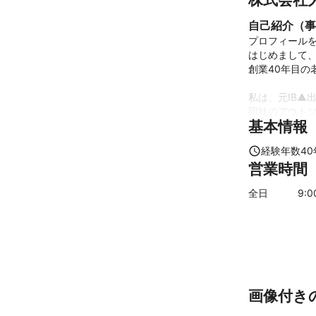
自己紹介（事
プロフィールを
はじめまして、
創業40年目の
私は、元IB▲出
同社のアウトソ
基本情報
私は殆どの英文
ご発注することが
経験年数
40
営業時間
私は、先代から
ITで培ったプ
全日
9
:
基にビューテ
ノベーションし
エボリューショ
お役に立てるよ
画像付き
これまでの実
口コミNo.1を