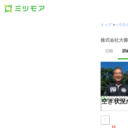
トップ
»
ハウス
株式会社大善
日程
詳
事業者確認
空き状況
日