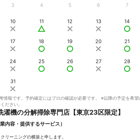
3
4
5
6
7
10
11
12
13
14
17
18
19
20
21
24
25
26
27
28
31
考情報です。予約確定にはプロの確認が必要です。 ※以降の予定を希望
せください。
洗濯機の分解掃除専門店【東京23区限定】
業内容・提供するサービス）
クリーニングの横坂と申します。
