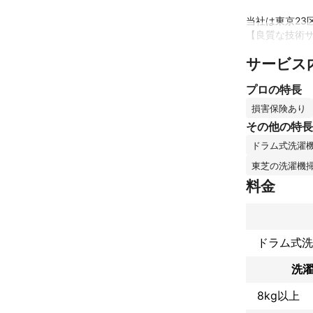
当社は東京23
【良質な技術サ
サービス
専門業者とし
対応させていた
プロの特長
(損害保険加入済
損害保険あり
パナソニック・
その他の特長
※追加料金は一
ドラム式洗濯
お客様から「あ
東芝の洗濯機
料金
お客様のご期
さいませ。

どうぞよろし
ドラム式洗
これまでの実
毎月30〜40
洗濯
す。

専門業者とし
8kg以上
ドラム式洗濯