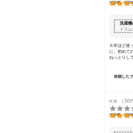

洗濯機・洗濯
洗濯機
ドラム
６年ほど使
に、初めて
ねっとりし
した。

テキパキと
また、定期
依頼した
（30
IK
様


洗濯機・洗濯