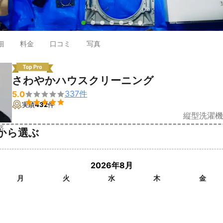
●
●
●
●
●
●
●
細
料金
口コミ
写真
さわやかハウスクリーニング
337
件
5.0


実績
432
件
縦型洗濯機
済
から選ぶ
2026年8月
月
火
水
木
金