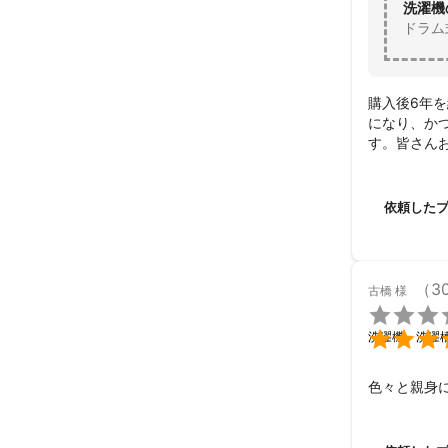
洗濯機
ドラム
購入後6年
になり、か
す。皆さん
依頼した
（3
古橋
様


洗濯機・洗濯
色々と親身