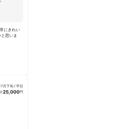
ー
常にきれい
いと思いま
年7月下旬 / 平日
25,000
金
円