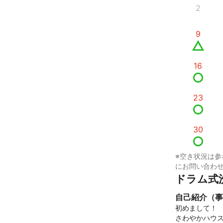
2
9
16
23
30
※空き状況は参
にお問い合わ
ドラム式
自己紹介（事
初めまして！

さわやかハウス