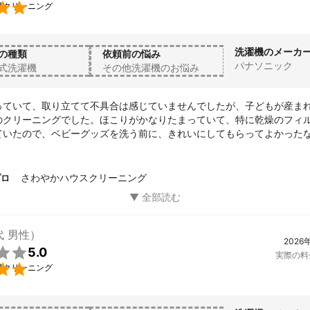

槽クリーニング
洗濯機のメーカ
の種類
依頼前の悩み
パナソニック
式洗濯機
その他洗濯機のお悩み
っていて、取り立てて不具合は感じていませんでしたが、子どもが産ま
のクリーニングでした。ほこりがかなりたまっていて、特に乾燥のフィ
ていたので、ベビーグッズを洗う前に、きれいにしてもらってよかった
されていて、作業にも無駄がなかったです。

的にお願いしたいと思いました。
さわやかハウスクリーニング
プロ
代 男性）
2026

5.0
実際の料

槽クリーニング