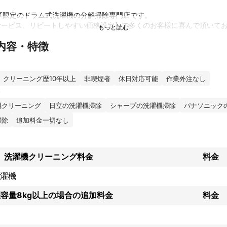
区限定のドラム式洗濯機の分解掃除専門店です。

ービス、リピートしやすい価格設定】で多くのお客様に喜んで頂いてお
内容・特徴
て10年以上の実績がございますので、スムーズな作業と、万が一のトラ
だきます。

)

クリーニング歴10年以上
非喫煙者
休日対応可能
作業外注なし
日立・東芝・シャープ製に対応しており、全て一律料金設定です。

切かかりません

機クリーニング
日立の洗濯機掃除
シャープの洗濯機掃除
パナソニック
りがとう」の言葉が私のやりがいです。

掃除
追加料金一切なし
待に添えられるよう、精一杯お仕事をさせていただきますので、ぜひ当
洗濯機クリーニング料金
料金
くお願いいたします。
濯機
績
台のドラム式洗濯機の分解洗浄を行なっており、年間では400台以上には
容量8kg以上の場合の追加料金
料金
て10年の実績がございますので、メーカー毎の構造も熟知しており、ご
機のお悩みも殆どクリーニングで解決しております。