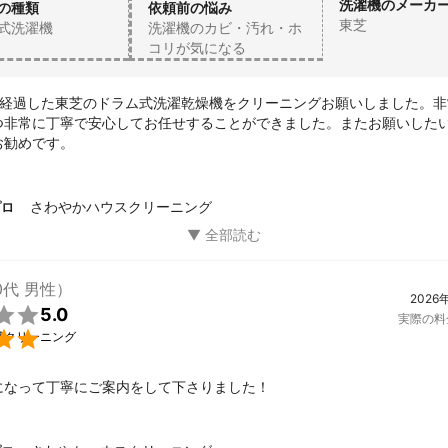
洗濯機のメーカ
の種類
依頼前の悩み
東芝
式洗濯機
洗濯機のカビ・汚れ・ホ
コリが気になる
を経過した東芝のドラム式洗濯乾燥機をクリーニングお願いしました。非
つ非常に丁寧で安心してお任せすることができました。またお願いした
お勧めです。
さわやかハウスクリーニング
プロ
0代 男性）
2026

5.0
実際の料

槽クリーニング
になって丁寧にご案内をして下さりました！