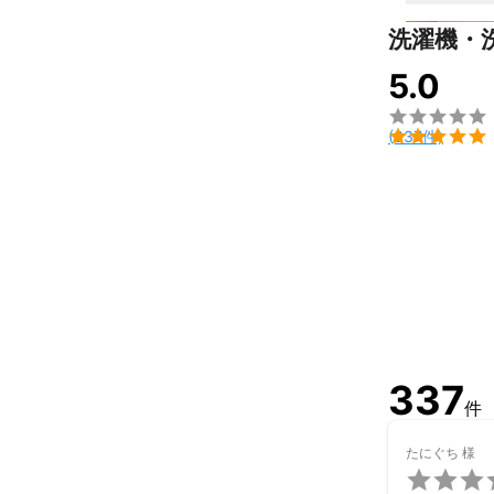
洗濯機・
5.0


(337件)
337
件
たにぐち
様
