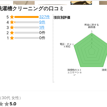
洗濯槽クリーニングの口コミ

327件
5
項目別評価

9件
4
料金に対する

1件
3
納得感
5

0件
2
4

0件
1
3
2
電話・チャッ
ト対応
1
清掃時のコミ
清掃
ュニケーショ
ン
（30代 女性）

5.0