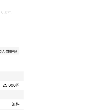
ります。

ブルにも瞬時に
の洗濯機掃除
店にお任せくだ
25,000円
なると思いま
依頼いただいた
無料