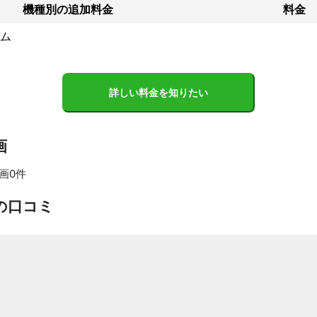
ント
機種別の追加料金
料金
の分解クリーニングのみを行う専門業者です。

は一切行わずドラム式洗濯機の乾燥トラブルや臭いを改善する事に全力
ム
洗濯機を洗浄しておりますので、なんでもご相談ください。
詳しい料金を知りたい
画
画0件
すべて見る
の口コミ