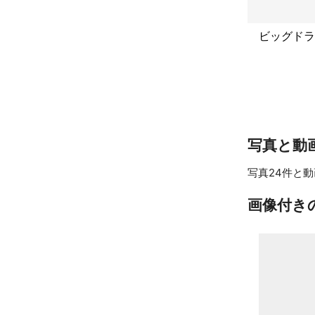
アピールポイ
ドラム式洗濯機
他のサービス
ビッグドラ
す。

毎日ドラム式
写真と動
写真24件と動
画像付き