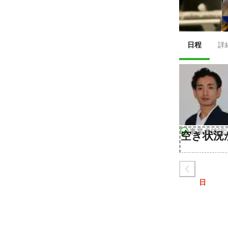
日程
詳
事業者確認
空き状況
日