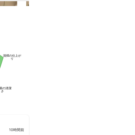
清掃の仕上が
り
員の清潔
さ
10時間前