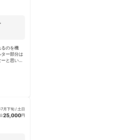
ー
れるのを機
ルター部分は
なーと思いま
年7月下旬 / 土日
25,000
金
円