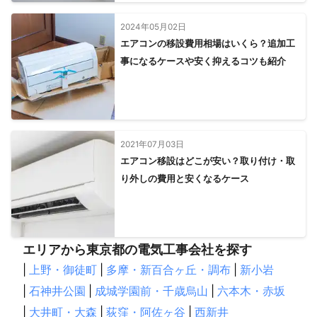
2024年05月02日
エアコンの移設費用相場はいくら？追加工
事になるケースや安く抑えるコツも紹介
2021年07月03日
エアコン移設はどこが安い？取り付け・取
り外しの費用と安くなるケース
エリアから東京都の電気工事会社を探す
|
上野・御徒町
|
多摩・新百合ヶ丘・調布
|
新小岩
|
石神井公園
|
成城学園前・千歳烏山
|
六本木・赤坂
|
大井町・大森
|
荻窪・阿佐ヶ谷
|
西新井