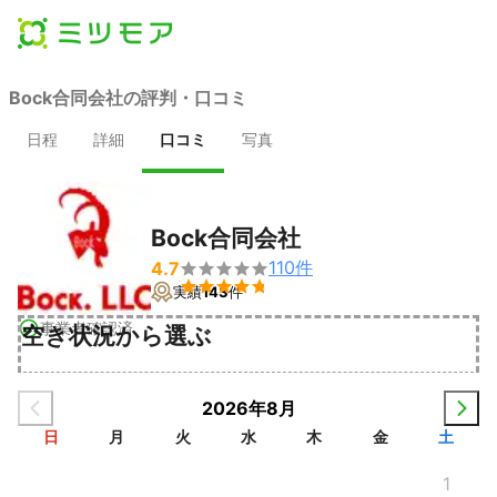
Bock合同会社の評判・口コミ
日程
詳細
口コミ
写真
Bock合同会社
110
件
4.7


実績
143
件
事業者確認済
空き状況から選ぶ
2026年8月
日
月
火
水
木
金
土
1