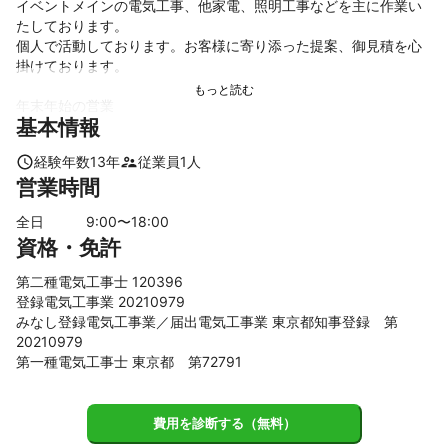
イベントメインの電気工事、他家電、照明工事などを主に作業い
たしております。

個人で活動しております。お客様に寄り添った提案、御見積を心
掛けております。

年末年始の営業

基本情報
12月27日〜2023年1月5日まで休業いたします。

その間の返信は出来ませんのでご了承ください

経験年数
13
年
従業員
1
人
工事キャンセルポリシー

営業時間
工事決定後の工事キャンセルは最低料金（￥9000＋別途購入した
場合の器具代金、金額が10万円を超えた場合は請求金額の50％）
全日
9
:00〜
18
:00
をご請求させていただきますのでご了承ください。

資格・免許
年末年始休業のお知らせ

第二種電気工事士 120396
12月27日〜2023年1月5日まで休業します。

登録電気工事業 20210979
その間のチャットへの返信は出来ませんのでご了承ください。

みなし登録電気工事業／届出電気工事業 東京都知事登録 第
20210979
第一種電気工事士 東京都 第72791
費用を診断する（無料）