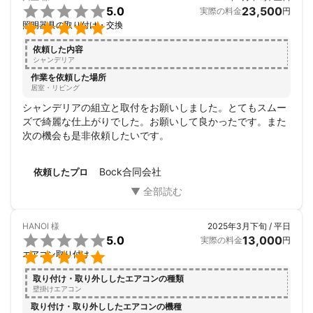

5.0
23,500
実際の料金
円

照明器具の取り付け・交換
依頼した内容
シャンデリア
作業を依頼した場所
居室・リビング
シャンデリアの組立と取付をお願いしました。とてもスムー
ズで綺麗な仕上がりでした。お願いして良かったです。また
次の機会も是非依頼したいです。
Bock合同会社
依頼したプロ
HANOI
様
2025年3月下旬 / 平日

5.0
13,000
実際の料金
円

エアコン取り付け
取り付け・取り外ししたエアコンの種類
壁掛けエアコン
取り付け・取り外ししたエアコンの機種