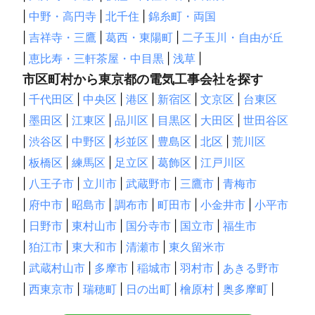
|
中野・高円寺
|
北千住
|
錦糸町・両国
|
吉祥寺・三鷹
|
葛西・東陽町
|
二子玉川・自由が丘
|
恵比寿・三軒茶屋・中目黒
|
浅草
|
市区町村から東京都の電気工事会社を探す
|
千代田区
|
中央区
|
港区
|
新宿区
|
文京区
|
台東区
|
墨田区
|
江東区
|
品川区
|
目黒区
|
大田区
|
世田谷区
|
渋谷区
|
中野区
|
杉並区
|
豊島区
|
北区
|
荒川区
|
板橋区
|
練馬区
|
足立区
|
葛飾区
|
江戸川区
|
八王子市
|
立川市
|
武蔵野市
|
三鷹市
|
青梅市
|
府中市
|
昭島市
|
調布市
|
町田市
|
小金井市
|
小平市
|
日野市
|
東村山市
|
国分寺市
|
国立市
|
福生市
|
狛江市
|
東大和市
|
清瀬市
|
東久留米市
|
武蔵村山市
|
多摩市
|
稲城市
|
羽村市
|
あきる野市
|
西東京市
|
瑞穂町
|
日の出町
|
檜原村
|
奥多摩町
|