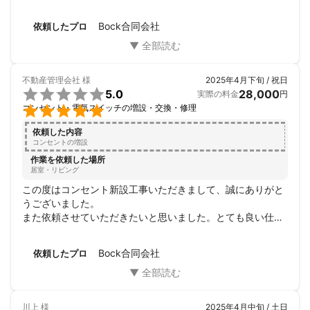
Bock合同会社
依頼したプロ
不動産管理会社
様
2025年4月下旬 / 祝日

5.0
28,000
実際の料金
円

コンセント・電気スイッチの増設・交換・修理
依頼した内容
コンセントの増設
作業を依頼した場所
居室・リビング
この度はコンセント新設工事いただきまして、誠にありがと
うございました。

また依頼させていただきたいと思いました。とても良い仕上
がりで、オーナー様も満足してくれました。
Bock合同会社
依頼したプロ
川上
様
2025年4月中旬 / 土日