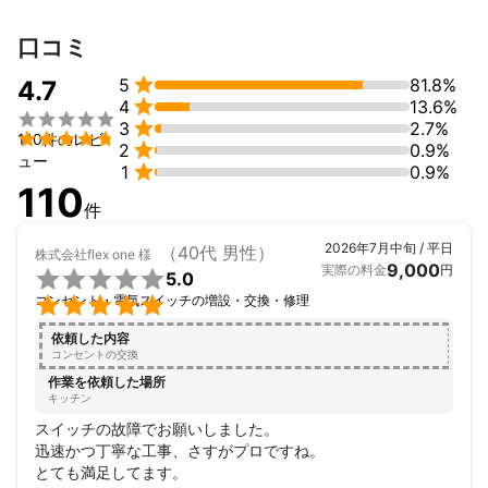
口コミ

5
81.8%
4.7

4
13.6%


3
2.7%

110件のレビ

2
0.9%
ュー

1
0.9%
110
件
2026年7月中旬 / 平日
（40代 男性）
株式会社flex one
様
9,000
実際の料金
円

5.0

コンセント・電気スイッチの増設・交換・修理
依頼した内容
コンセントの交換
作業を依頼した場所
キッチン
スイッチの故障でお願いしました。

迅速かつ丁寧な工事、さすがプロですね。

とても満足してます。