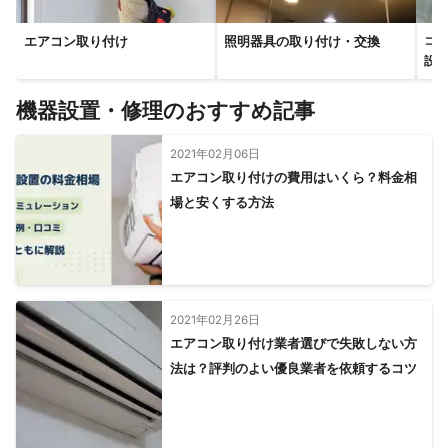
エアコン取り付け
照明器具の取り付け・交換
コン
設・
機器設置・修理のおすすめ記事
2021年02月06日
エアコン取り付けの費用はいくら？料金相
場と安くする方法
2021年02月26日
エアコン取り付け業者選びで失敗しない方
法は？評判のよい優良業者を依頼するコツ