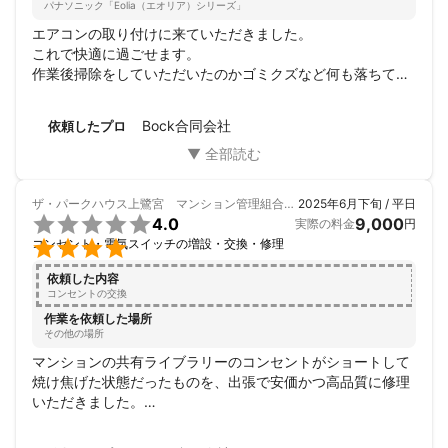
パナソニック「Eolia（エオリア）シリーズ」
エアコンの取り付けに来ていただきました。

これで快適に過ごせます。

作業後掃除をしていただいたのかゴミクズなど何も落ちてい
ませんでした。

ありがとうございました。
Bock合同会社
依頼したプロ
ザ・パークハウス上鷺宮 マンション管理組合
様
2025年6月下旬 / 平日

4.0
9,000
実際の料金
円

コンセント・電気スイッチの増設・交換・修理
依頼した内容
コンセントの交換
作業を依頼した場所
その他の場所
マンションの共有ライブラリーのコンセントがショートして
焼け焦げた状態だったものを、出張で安価かつ高品質に修理
いただきました。

マンション管理組合として依頼を出してから、見積り提出、
工事までスピーディーに対応いただきました。
