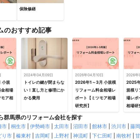
保険修繕
ムのおすすめ記事
日
2024年04月09日
2026年04月10日
2026年
月 小規
トイレの鍵が閉まらな
2026年1～3月 小規模
2025
料金相場
い！直し方と修理にか
リフォーム料金相場レ
規模リ
ツモア相
かる費用
ポート【ミツモア相場
場レポ
研究所】
相場研
ら群馬県のリフォーム会社を探す
崎市
|
桐生市
|
伊勢崎市
|
太田市
|
沼田市
|
館林市
|
渋川市
|
藤
どり市
|
榛東村
|
吉岡町
|
上野村
|
神流町
|
下仁田町
|
南牧村
|