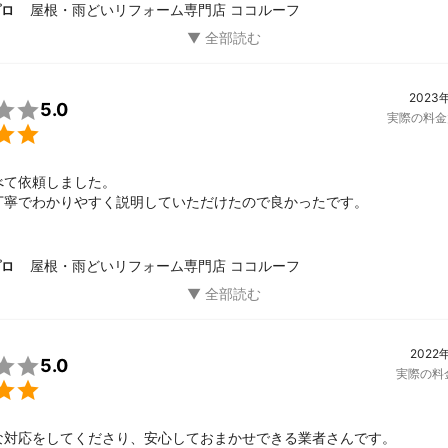
応していただき

屋根・雨どいリフォーム専門店 ココルーフ
プロ
た
2023

5.0
実際の料金

て依頼しました。

丁寧でわかりやすく説明していただけたので良かったです。
屋根・雨どいリフォーム専門店 ココルーフ
プロ
2022

5.0
実際の料

な対応をしてくださり、安心しておまかせできる業者さんです。