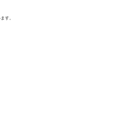
ます。

しても業者選び
ので、ご安心し