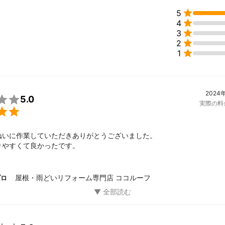

5

4

3

2

1
2024

5.0
実際の料

ねいに作業していただきありがとうございました。

りやすくて良かったです。
屋根・雨どいリフォーム専門店 ココルーフ
プロ