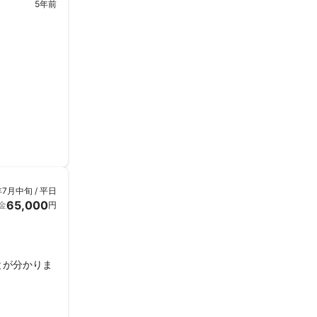
5年前
せてもらおう
年7月中旬 / 平日
65,000
金
円
とが分かりま