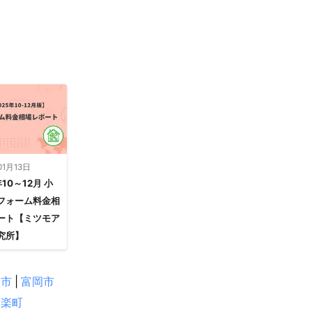
01月13日
年10～12月 小
フォーム料金相
ート【ミツモア
究所】
岡市
|
富岡市
甘楽町