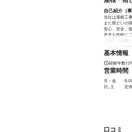
自己紹介（事
当社は屋根工事
また雨どいの掃
安心、安全、低
是非お気軽にご
よろしくお願
これまでの実
基本情報
◎屋根工事、雨
◎ポリカ浪板工
経験年数
12
◎雨どい工事、
営業時間
◎外壁工事、
アピールポイ
月 - 金
9
:
昨今、悪徳リ
日, 土
定
に苦労している
　当社には屋
てお任せ下さ
口コミ