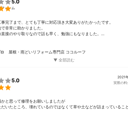

5.0

リフォーム
工事完了まで、とても丁寧に対応頂き大変ありがたかったです。

で非常に助かりました。

の直接のやり取りなので話も早く、勉強にもなりました。

て良かったです。

悩んでいるところでしたので、気になることが出てきたら気軽に相談さ
コルーフ様との今回の御縁に感謝です。
屋根・雨どいリフォーム専門店 ココルーフ
プロ
2021

5.0
実際の料

損かと思って修理をお願いしましたが

ただいたところ、壊れているのではなくて草や土などが詰まっているこ
ので

の雨どいのメンテナンスをお願いしました
