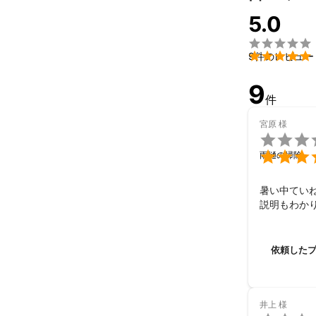
5.0


9件のレビュー
9
件
宮原
様


雨樋の掃除
暑い中てい
説明もわか
依頼した
井上
様