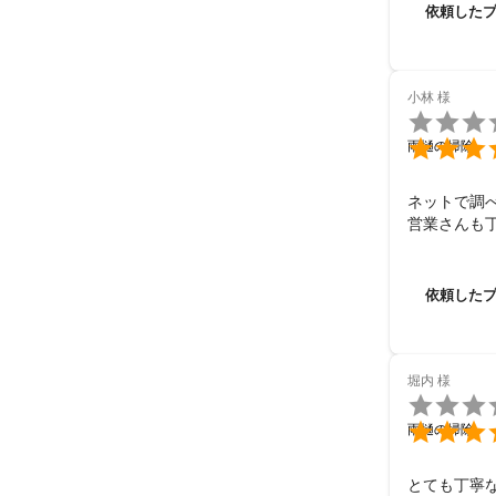
臨機応変に対
依頼した
助かりまし
小林
様


雨樋の掃除
ネットで調べ
営業さんも
依頼した
堀内
様


雨樋の掃除
とても丁寧