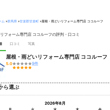
ーム
»
群馬県
»
甘楽郡甘楽町
»
屋根・雨どいリフォーム専門店 ココルーフ
リフォーム専門店 ココルーフの評判・口コミ
細
口コミ
写真
屋根・雨どいリフォーム専門店 ココルーフ
9
件
5.0


済
から選ぶ
2026年8月
月
火
水
木
金