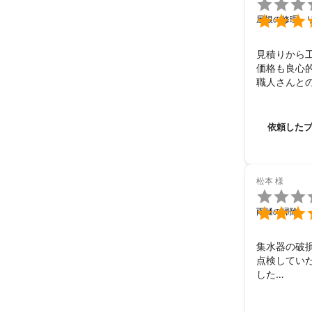


屋根の修理・
見積りから
価格も良心的
職人さんと
今回お願いし
業者選びに
と思えたコ
依頼した
松本
様


雨樋の掃除
集水器の破
点検してい
した

築年数も古い
家のすべて