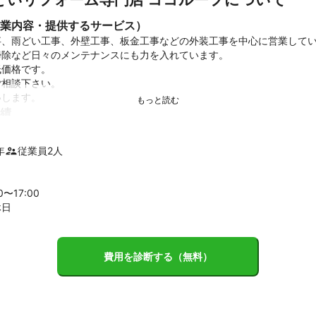
業内容・提供するサービス）
、雨どい工事、外壁工事、板金工事などの外装工事を中心に営業してい
除など日々のメンテナンスにも力を入れています。

価格です。

相談下さい。

いします。
績
漏り修理

事

年
従業員
2
人
雨どい掃除

外壁塗装
ント
00〜
17
:00
フォーム業者やずさんな工事をする業者なども多く、お客様におかれま
休日
事と思います。

根板金工事の専門資格でもある一級建築板金技能士が在籍しております
費用を診断する（無料）
い。