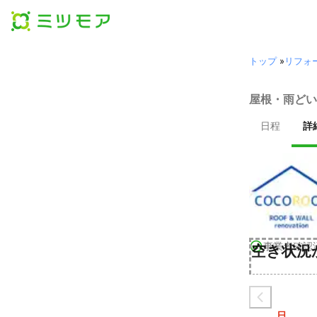
トップ
»
リフォ
屋根・雨どい
日程
詳
事業者確認
空き状況
日