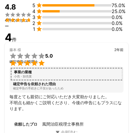

5
75.0%
4.8

4
25.0%


3
0.0%

4件のレビュ

2
0.0%
ー

1
0.0%
4
件
藤本
様
2年前

5.0

確定申告の税理士
事業の業種
小売・卸売業
確定申告を依頼された理由
確定申告の手続きに不安があったため
毎度とても親切にご対応いただき大変助かりました。

不明点も細かくご説明くださり、今後の申告にもプラスにな
ります。
風間治臣税理士事務所
依頼したプロ