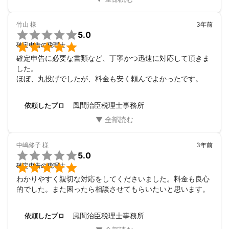
竹山
様
3年前

5.0

確定申告の税理士
確定申告に必要な書類など、丁寧かつ迅速に対応して頂きま
した。

ほぼ、丸投げでしたが、料金も安く頼んでよかったです。
風間治臣税理士事務所
依頼したプロ
中嶋修子
様
3年前

5.0

確定申告の税理士
わかりやすく親切な対応をしてくださいました。料金も良心
的でした。また困ったら相談させてもらいたいと思います。
風間治臣税理士事務所
依頼したプロ