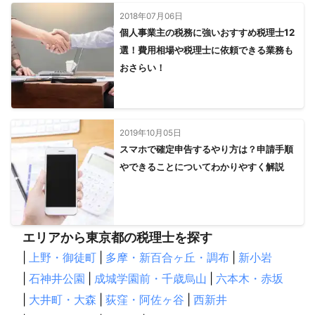
2018年07月06日
個人事業主の税務に強いおすすめ税理士12
選！費用相場や税理士に依頼できる業務も
おさらい！
2019年10月05日
スマホで確定申告するやり方は？申請手順
やできることについてわかりやすく解説
エリアから東京都の税理士を探す
|
上野・御徒町
|
多摩・新百合ヶ丘・調布
|
新小岩
|
石神井公園
|
成城学園前・千歳烏山
|
六本木・赤坂
|
大井町・大森
|
荻窪・阿佐ヶ谷
|
西新井