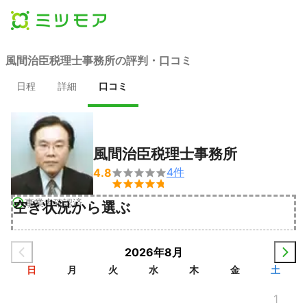
風間治臣税理士事務所の評判・口コミ
日程
詳細
口コミ
風間治臣税理士事務所
4
件
4.8


事業者確認済
空き状況から選ぶ
2026年8月
日
月
火
水
木
金
土
1