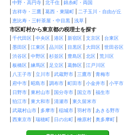
|
中野・高円寺
|
北千住
|
錦糸町・両国
|
吉祥寺・三鷹
|
葛西・東陽町
|
二子玉川・自由が丘
|
恵比寿・三軒茶屋・中目黒
|
浅草
|
市区町村から東京都の税理士を探す
|
千代田区
|
中央区
|
港区
|
新宿区
|
文京区
|
台東区
|
墨田区
|
江東区
|
品川区
|
目黒区
|
大田区
|
世田谷区
|
渋谷区
|
中野区
|
杉並区
|
豊島区
|
北区
|
荒川区
|
板橋区
|
練馬区
|
足立区
|
葛飾区
|
江戸川区
|
八王子市
|
立川市
|
武蔵野市
|
三鷹市
|
青梅市
|
府中市
|
昭島市
|
調布市
|
町田市
|
小金井市
|
小平市
|
日野市
|
東村山市
|
国分寺市
|
国立市
|
福生市
|
狛江市
|
東大和市
|
清瀬市
|
東久留米市
|
武蔵村山市
|
多摩市
|
稲城市
|
羽村市
|
あきる野市
|
西東京市
|
瑞穂町
|
日の出町
|
檜原村
|
奥多摩町
|