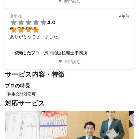
宮平
様
4年前

4.0

確定申告の税理士
ありがとうございました。
風間治臣税理士事務所
依頼したプロ
サービス内容・特徴
プロの特長
弥生会計対応可
対応サービス