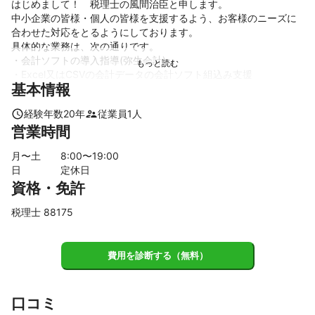
はじめまして！　税理士の風間治臣と申します。

中小企業の皆様・個人の皆様を支援するよう、お客様のニーズに
合わせた対応をとるようにしております。

具体的な業務は、次の通りです。

・会計ソフトの導入指導(弥生会計)

・Excel又はCSVの会計データの会計ソフト組込み支援

基本情報
・記帳代行、給与計算

・e-Tax、eLTAXを使った電子納税の支援

経験年数
20
年
従業員
1
人
・法人税・所得税・消費税・相続税・贈与税の申告書作成

営業時間
・税務相談、税務調査

お気軽にご相談ください。
月〜土
8
:00〜
19
:00
これまでの実績
日
定休日
財務省退官後、税理士事務所勤務を経て、平成１１年税理士とし
資格・免許
て開業しました。
アピールポイント
税理士 88175
お客様のニーズに合わせた対応をとるよう相談いたします。
費用を診断する（無料）
口コミ