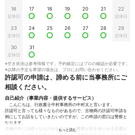
16
17
18
19
20
21
22
定休日
定休日
23
24
25
26
27
28
29
定休日
定休日
30
31
定休日
※空き状況は参考情報です。予約確定にはプロの確認が必要です。
※以降の予定を希望の場合は、プロにお問い合わせください。
許認可の申請は、諦める前に当事務所にご
相談ください。
自己紹介（事業内容・提供するサービス）
　こんにちは、行政書士中村事務所の中村太と言います。

許認可と言っても様々なものがあるので、古物商の許認可申請を
例にしてお話をしていきたいのですが、この申請の窓口は警察と
なります。

古物の中には様々なものがあるので、警察が目を光らせる必要が
あるというのがその理由なのですが、当然許可を得るための基準