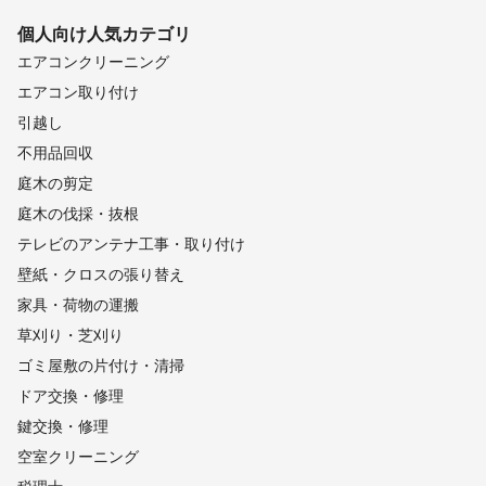
太良町
有田町
嬉野市
個人向け
人気カテゴリ
【
宮崎県
】
エアコンクリーニング
高千穂町
エアコン取り付け
【
広島県
】
引越し
大竹市
廿日市市
安芸太田町
江田島市
広島市
不用品回収
坂町
府中町
北広島町
庭木の剪定
庭木の伐採・抜根
テレビのアンテナ工事・取り付け
壁紙・クロスの張り替え
家具・荷物の運搬
草刈り・芝刈り
ゴミ屋敷の片付け・清掃
ドア交換・修理
鍵交換・修理
空室クリーニング