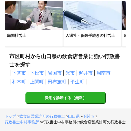
上毛町
飯塚市
古賀市
添田町
宗像市
嘉麻市
桂川町
久山町
篠栗町
新宮町
須恵町
粕屋町
宇美町
東峰村
志免町
太宰府市
朝倉市
筑前町
筑紫野市
福岡市
大野城市
春日市
大刀洗町
顧問社労士
入退社・保険手続きの社労士
給
小郡市
うきは市
那珂川市
久留米市
糸島市
広川町
八女市
筑後市
大木町
大川市
みやま市
市区町村から山口県の飲食店営業に強い行政書
柳川市
大牟田市
【
士を探す
愛媛県
】
伊方町
|
下関市
八幡浜市
|
下松市
|
岩国市
|
光市
|
柳井市
|
周南市
【
長崎県
】
|
和木町
|
上関町
|
田布施町
|
平生町
|
壱岐市
松浦市
波佐見町
東彼杵町
川棚町
島原市
佐々町
費用を診断する（無料）
【
佐賀県
】
基山町
鳥栖市
みやき町
上峰町
吉野ヶ里町
トップ
»
飲食店営業許可の行政書士
»
山口県
»
下関市
»
神埼市
佐賀市
小城市
唐津市
多久市
江北町
行政書士中村事務所
»
行政書士中村事務所の飲食店営業許可の行政書士
玄海町
大町町
白石町
伊万里市
武雄市
鹿島市