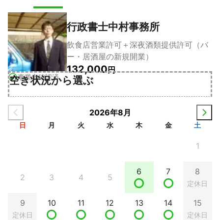
行政書士中村事務所
飲食店営業許可＋深夜酒類提供許可（バ
ー・居酒屋の新規開業）
132,000
円
事業者確認済
空き状況から選ぶ
2026年8月
日
月
火
水
木
金
土
1
6
7
8
2
3
4
5
定休日
9
10
11
12
13
14
15
定休日
定休日