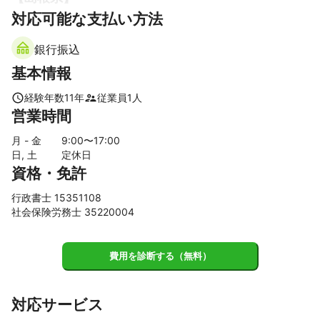
対応可能な支払い方法
津和野町
吉賀町
益田市
浜田市
【
山口県
】
銀行振込
下関市
山陽小野田市
宇部市
美祢市
長門市
基本情報
防府市
山口市
萩市
阿武町
周南市
下松市
光市
田布施町
上関町
平生町
柳井市
岩国市
和木町
経験年数
11
年
従業員
1
人
営業時間
周防大島町
【
熊本県
】
月 - 金
9
:00〜
17
:00
日, 土
定休日
小国町
南小国町
山鹿市
産山村
菊池市
和水町
資格・免許
南関町
阿蘇市
大津町
荒尾市
合志市
玉東町
玉名市
菊陽町
長洲町
南阿蘇村
西原村
高森町
行政書士 15351108
社会保険労務士 35220004
熊本市
益城町
嘉島町
御船町
山都町
【
福岡県
】
北九州市
苅田町
費用を診断する（無料）
水巻町
芦屋町
中間市
行橋市
遠賀町
直方市
香春町
鞍手町
福智町
岡垣町
小竹町
糸田町
みやこ町
田川市
大任町
赤村
対応サービス
宮若市
築上町
吉富町
豊前市
福津市
川崎町