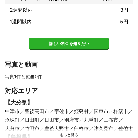
2週間以内
3円
1週間以内
5円
詳しい料金を知りたい
写真と動画
写真1件と動画0件
対応エリア
【
大分県
】
中津市
豊後高田市
宇佐市
姫島村
国東市
杵築市
玖珠町
日出町
日田市
別府市
九重町
由布市
大分市
竹田市
豊後大野市
臼杵市
津久見市
佐伯市
【
島根県
】