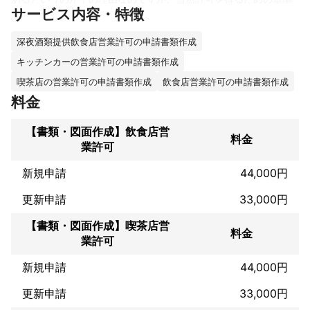
サービス内容・特徴
は厳しいものとなります。

その為に何度申請をしても許可してもらえないという方や申請自
体をあきらめてしまう方もいらっしゃいます。

深夜酒類提供飲食店営業許可の申請書類作成
その他の許認可に関しても役所の基準は思いのほか厳しく、一般
キッチンカーの営業許可の申請書類作成
の方が行うのはなかなか大変です。

何度も警察署や役所に通ううちに疲弊してしまい本来の業務が手
喫茶店の営業許可の申請書類作成
飲食店営業許可の申請書類作成
につかない、遅れがちになっているという事になる前に専門家に
料金
もご相談下さい。
これまでの実績
【書類・図面作成】飲食店営
料金
　仕事でなかなか相談に行くことが出来ないという方もいらっし
業許可
ゃいますので、当事務所では、仕事終わりの時間に関してもご相
談に乗らせていただいております。

新規申請
44,000円
「こんな時間に電話をしてもいいのだろうか」と考えずにご連絡
ください。
更新申請
33,000円
アピールポイント
【書類・図面作成】喫茶店営
　当事務所では、ほかの事務所では断られた案件に関してもご相
料金
談に乗らせていただき、何とか許認可をしてもらえる方法がない
業許可
かを模索していきます。

新規申請
44,000円
せっかく許認可を申請しようと思ったのですから、今の状況やお
悩みを聞かせてください。

更新申請
33,000円