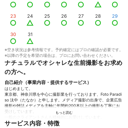
23
24
25
26
27
28
29
30
31
※空き状況は参考情報です。予約確定にはプロの確認が必要です。
※以降の予定を希望の場合は、プロにお問い合わせください。
ナチュラルでオシャレな生前撮影をお求め
の方へ。
自己紹介（事業内容・提供するサービス）
はじめまして。

東京都、神奈川県を中心に撮影業を行っております、Foto Paradi
so 汰中（たなか）と申します。メディア撮影の出身で、企業広告
撮影や雑誌メディアを主軸に年間約200本以上の撮影を丁寧にお
受けしています。

一般のクライアントさんも積極的にお受けしています。

サービス内容・特徴
家族撮影では、マタニティ、新生児、七五三、毎年の家族撮影な