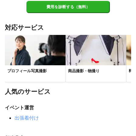
浦安市
南房総市
鴨川市
市川市
市原市
習志野市
費用を診断する（無料）
船橋市
松戸市
大多喜町
鎌ケ谷市
長柄町
千葉市
長南町
流山市
八千代市
勝浦市
四街道市
白井市
対応サービス
睦沢町
柏市
茂原市
いすみ市
佐倉市
御宿町
長生村
我孫子市
一宮町
印西市
大網白里市
八街市
白子町
野田市
東金市
酒々井町
栄町
九十九里町
富里市
山武市
芝山町
成田市
横芝光町
多古町
神崎町
匝瑳市
香取市
旭市
プロフィール写真撮影
商品撮影・物撮り
料
東庄町
銚子市
【
埼玉県
】
新座市
所沢市
和光市
朝霞市
入間市
三芳町
人気のサービス
戸田市
志木市
蕨市
狭山市
富士見市
ふじみ野市
川口市
川越市
草加市
日高市
八潮市
三郷市
イベント運営
飯能市
さいたま市
鶴ヶ島市
毛呂山町
坂戸市
出張着付け
越谷市
上尾市
越生町
川島町
吉川市
鳩山町
松伏町
桶川市
伊奈町
蓮田市
ときがわ町
横瀬町