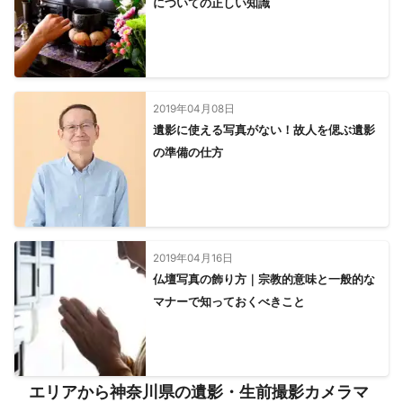
についての正しい知識
座間市
横須賀市
二宮町
横浜市
厚木市
中井町
三浦市
秦野市
愛川町
大井町
清川村
小田原市
川崎市
松田町
開成町
相模原市
真鶴町
南足柄市
湯河原町
箱根町
山北町
【
東京都（島しょ部）
】
2019年04月08日
遺影に使える写真がない！故人を偲ぶ遺影
大島町
利島村
の準備の仕方
2019年04月16日
仏壇写真の飾り方｜宗教的意味と一般的な
マナーで知っておくべきこと
エリアから神奈川県の遺影・生前撮影カメラマ