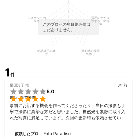
5
アピールポイント
4
3
SNS拡散協力やモデル起用、広告デザインや印刷までワンストッ
2
レスポンスの
費用のわかり
プ対応です。高い技術と柔軟な提案力や心あるクリエイティブネ
良さ
やすさ・納得
1
このプロへの項目別評価は
感
ットワークで、唯一無二の撮影体験を提供します。
まだありません。
納品期日の遵
撮影時の雰囲
守
気作り
1
件
榊原淳子
様
3年前

5.0

遺影・生前撮影
事前にお話する機会を作ってくださったり、当日の撮影も丁
寧で撮影に真摯な方だと思いました。自然光を素敵に取り入
れた写真に満足しています。次回の更新時も依頼させていた
だくと思います。
Foto Paradiso
依頼したプロ