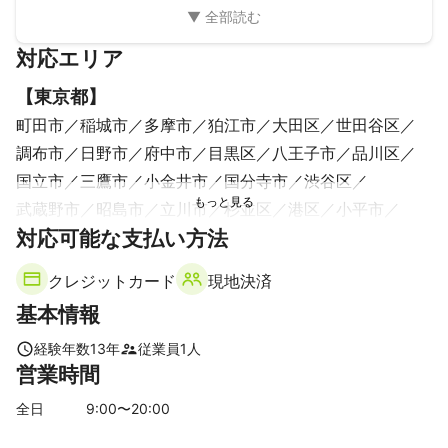
対応エリア
【
東京都
】
町田市
稲城市
多摩市
狛江市
大田区
世田谷区
調布市
日野市
府中市
目黒区
八王子市
品川区
国立市
三鷹市
小金井市
国分寺市
渋谷区
武蔵野市
昭島市
立川市
杉並区
港区
小平市
対応可能な支払い方法
中野区
西東京市
福生市
江東区
新宿区
東大和市
中央区
東久留米市
千代田区
東村山市
武蔵村山市
クレジットカード
現地決済
練馬区
あきる野市
豊島区
文京区
瑞穂町
羽村市
基本情報
清瀬市
台東区
板橋区
日の出町
墨田区
荒川区
北区
江戸川区
檜原村
青梅市
足立区
葛飾区
経験年数
13
年
従業員
1
人
営業時間
奥多摩町
【
千葉県
】
全日
9
:00〜
20
:00
富津市
鋸南町
木更津市
君津市
袖ケ浦市
館山市