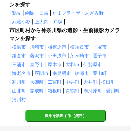
ンを探す
|
鶴見
|
綱島・日吉
|
たまプラーザ・あざみ野
|
武蔵小杉
|
上大岡・戸塚
|
市区町村から神奈川県の遺影・生前撮影カメラ
マンを探す
|
横浜市
|
川崎市
|
相模原市
|
横須賀市
|
平塚市
|
鎌倉市
|
藤沢市
|
小田原市
|
茅ヶ崎市
|
逗子市
|
三浦市
|
秦野市
|
厚木市
|
大和市
|
伊勢原市
|
海老名市
|
座間市
|
南足柄市
|
綾瀬市
|
葉山町
|
寒川町
|
大磯町
|
二宮町
|
中井町
|
大井町
|
松田町
|
山北町
|
開成町
|
箱根町
|
真鶴町
|
湯河原町
|
愛川町
|
清川村
|
費用を診断する（無料）