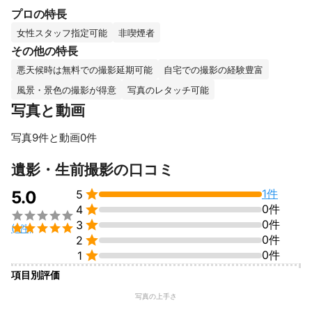
ど幅広く対応しています。人見知りさんも動物も大好きです。特
プロの特長
に生前撮影はこれまでにないナチュラルさで評判が良く、私自身
も得意な分野です。

女性スタッフ指定可能
非喫煙者
その他の特長
悪天候時は無料での撮影延期可能
自宅での撮影の経験豊富
機材はプロ機でもドイツのライカ社をはじめとした上位モデルを
仕上がりイメージに合わせて使い分けておりますので、一般撮影
風景・景色の撮影が得意
写真のレタッチ可能
業ではまず実現しない品質を体験いただけると思います。もちろ
写真と動画
ん、ご自宅など現場に照明機材を持ち込みましてのスタジオ品質
撮影が可能です。

写真9件と動画0件
また、海外の展覧会での展示もしておりますので、モノクロなど
アートやファッション性の高い写真の無料盛り込みサービスもご
すべて見る
遺影・生前撮影の口コミ
好評いただいております。

そのほか、些細なこともお気軽にご相談ください。


1件
5.0
5
安価で気軽にフォトグラファーを呼べる昨今、より仕上がりにこ

0件
4
だわりを持つ方々に特に支持をいただいております。どうぞお任


0件
せください😊
3

(1件)
これまでの実績

0件
2

0件
国際フォトコン受賞歴あり。大小広告・雑誌・ブランド撮影の経
1
験多数。国内外で作風を評価され、多様なご依頼をいただいてい
項目別評価
ます。おかげさまで、嬉しい口コミもたくさん頂いております。
お客様のご厚意を頂いて終わりではなく、その後も感謝の気持ち
写真の上手さ