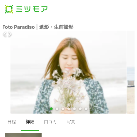
Foto Paradiso | 遺影・生前撮影
●
●
●
●
●
●
●
日程
詳細
口コミ
写真