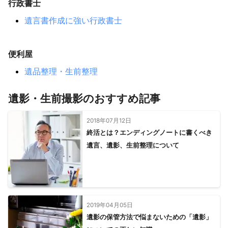
行政書士
北本市
春日部市
白岡市
東松山市
吉見町
宮代町
遺言書作成に強い行政書士
杉戸町
嵐山町
小川町
滑川町
東秩父村
鴻巣市
久喜市
幸手市
秩父市
皆野町
行田市
寄居町
小鹿野町
加須市
長瀞町
熊谷市
羽生市
深谷市
便利屋
美里町
神川町
本庄市
上里町
遺品整理・生前整理
【
静岡県
】
熱海市
函南町
三島市
小山町
裾野市
伊東市
遺影・生前撮影のおすすめ記事
御殿場市
伊豆の国市
清水町
長泉町
沼津市
伊豆市
東伊豆町
富士市
富士宮市
河津町
2018年07月12日
終活とは？エンディングノートに書くべき
西伊豆町
下田市
松崎町
南伊豆町
静岡市
焼津市
遺言、遺影、生前整理について
藤枝市
川根本町
吉田町
島田市
牧之原市
菊川市
御前崎市
掛川市
森町
袋井市
浜松市
磐田市
湖西市
【
神奈川県
】
藤沢市
茅ヶ崎市
鎌倉市
寒川町
逗子市
綾瀬市
2019年04月05日
遺影の保管方法で悩まないための「遺影」
海老名市
葉山町
平塚市
大磯町
大和市
伊勢原市