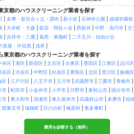
東京都のハウスクリーニング業者を探す
町
|
多摩・新百合ヶ丘・調布
|
新小岩
|
石神井公園
|
成城学園前
坂
|
大井町・大森
|
荻窪・阿佐ヶ谷
|
西新井
|
中野・高円寺
|
北
国
|
吉祥寺・三鷹
|
葛西・東陽町
|
二子玉川・自由が丘
軒茶屋・中目黒
|
浅草
|
ら東京都のハウスクリーニング業者を探す
中央区
|
港区
|
新宿区
|
文京区
|
台東区
|
墨田区
|
江東区
|
品川
田谷区
|
渋谷区
|
中野区
|
杉並区
|
豊島区
|
北区
|
荒川区
|
板橋
飾区
|
江戸川区
|
八王子市
|
立川市
|
武蔵野市
|
三鷹市
|
青梅市
|
布市
|
町田市
|
小金井市
|
小平市
|
日野市
|
東村山市
|
国分寺市
|
江市
|
東大和市
|
清瀬市
|
東久留米市
|
武蔵村山市
|
多摩市
|
稲
|
西東京市
|
瑞穂町
|
日の出町
|
檜原村
|
奥多摩町
|
費用を診断する（無料）