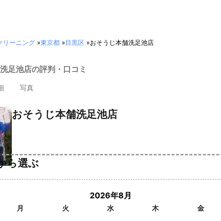
クリーニング
»
東京都
»
目黒区
»
おそうじ本舗洗足池店
洗足池店の評判・口コミ
細
写真
おそうじ本舗洗足池店
から選ぶ
2026年8月
月
火
水
木
金