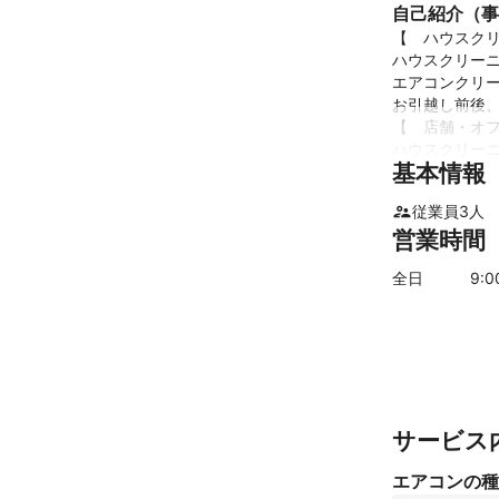
自己紹介（事
【　ハウスクリ
ハウスクリーニ
エアコンクリー
お引越し前後、
【　店舗・オフ
ハウスクリーニ
基本情報
集客力のある
従業員
3
人
これまでの実
営業時間
ビルメン（清掃
上、片手間で
全日
9
:
サービス
エアコンの種