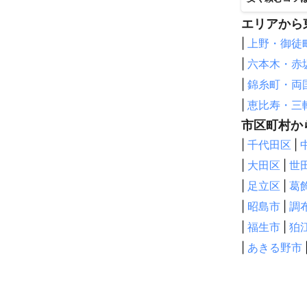
エリアから
|
上野・御徒
|
六本木・赤
|
錦糸町・両
|
恵比寿・三
市区町村か
|
千代田区
|
|
大田区
|
世
|
足立区
|
葛
|
昭島市
|
調
|
福生市
|
狛
|
あきる野市