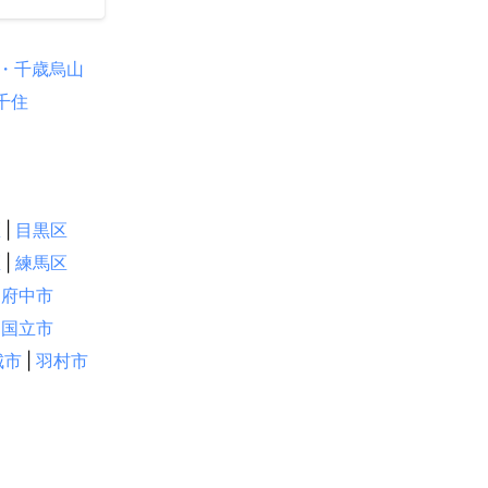
・千歳烏山
千住
区
|
目黒区
区
|
練馬区
府中市
国立市
城市
|
羽村市