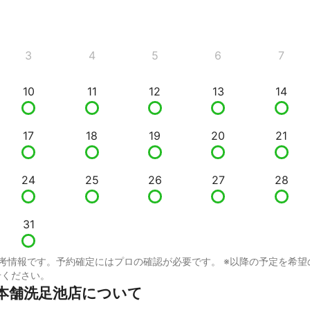
3
4
5
6
7
10
11
12
13
14
17
18
19
20
21
24
25
26
27
28
31
考情報です。予約確定にはプロの確認が必要です。 ※以降の予定を希望
せください。
本舗洗足池店について