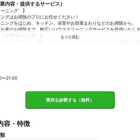
業内容・提供するサービス）
ーニング　】

ングはお掃除のプロにお任せください！

ニングをはじめ、キッチン、浴室やお部屋まわりなどのお掃除から、

お墓のお掃除まで、幅広いハウスクリーニングサービスを提供いたしま
ィスクリーニング　】

ングだけでなく、店舗・オフィスのクリーニングもおそうじ本舗にお任
キレイなお店づくりや、気持ちよく働ける快適なオフィス作りのお手伝
績
業）を7年半経験後、おそうじ本舗開業5年目。エアコンクリーニング年
クリーニングを行う業者と異なり、専門で行っております。
00〜
21
:00
費用を診断する（無料）
内容・特徴
類