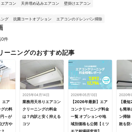
きエアコン
天井埋め込みエアコン
壁掛けエアコン
ニング
抗菌コートオプション
エアコンのドレンパン掃除
画
画0件
すべて見る
リーニングのおすすめ記事
2025年04月14日
2026年05月13日
2020年
】エア
業務用天吊りエアコン
【2026年最新】エア
【最短
ングの料
クリーニングの料金
コンクリーニング料金
も簡単
0円～が
は？内訳と安く抑える
一覧 オプションや地
ン掃除
選び方や
コツ
域別価格も公開【ミツ
敗を防
は？
モア相場研究所】