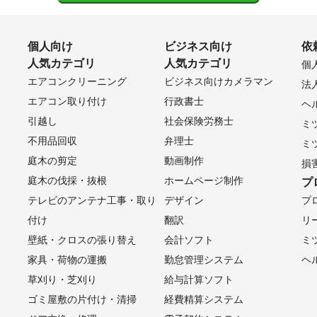
個人向け
ビジネス向け
依
人気カテゴリ
人気カテゴリ
個
エアコンクリーニング
ビジネス向けカメラマン
法
エアコン取り付け
行政書士
ヘ
引越し
社会保険労務士
ミ
不用品回収
弁理士
ミ
庭木の剪定
動画制作
損
庭木の伐採・抜根
ホームページ制作
プ
テレビのアンテナ工事・取り
デザイン
プ
付け
翻訳
リ
壁紙・クロスの張り替え
会計ソフト
ミ
家具・荷物の運搬
勤怠管理システム
ヘ
草刈り・芝刈り
給与計算ソフト
ゴミ屋敷の片付け・清掃
経費精算システム