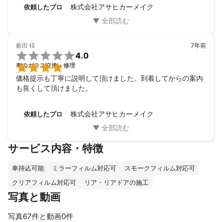
株式会社アサヒカーメイク
依頼したプロ
薮田
様
7年前

4.0

車のガラス交換・修理
価格提示も丁寧に説明して頂けました。到着してからの案内
も良くして頂けました。
株式会社アサヒカーメイク
依頼したプロ
サービス内容・特徴
車持込可能
ミラーフィルム対応可
スモークフィルム対応可
クリアフィルム対応可
リア・リアドアの施工
写真と動画
写真67件と動画0件