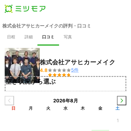
株式会社アサヒカーメイクの評判・口コミ
日程
詳細
口コミ
写真
株式会社アサヒカーメイク
5
件
4.8


空き状況から選ぶ
2026年8月
日
月
火
水
木
金
土
1