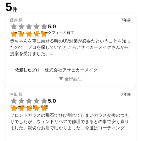
5
成・立体文字・各種看板工事

件
アピールポイント
藤井
様
7年前

車検のこと愛車のメンテナンス、どんな小さなことでもお気軽に
5.0
ご相談ください。確かな技術と経験をもったプロがスピーディー

カーフィルム・スモークフィルム施工
にお客さまのカーライフをサポートさせていただきます。

赤ちゃんを車に乗せる時のUV対策が必要だということを知っ
たので、プロを探していたところアサヒカーメイクさんから
提案を受けました。

車について詳しくわからなかったのですが、どういったフィ
ルムの種類がいいといったことなども親身に相談に乗ってく
株式会社アサヒカーメイク
依頼したプロ
れて大変うれしかったです。

最終的にはUV加工のフィルム断熱加工をしていただきまし
た。

施工時間も短くスピーディーで依頼して良かったと思いまし
村田
様
7年前
た。


5.0
また機会がありましたらよろしくお願いします！

車のガラス交換・修理
フロントガラスの飛石でひび割れてしまいガラス交換のつも
りでしたが、ウィンドリペアで修理できるとの事で安く直り
ました。親切なお店で助かりました。今度はコーティングも
よろしくです。