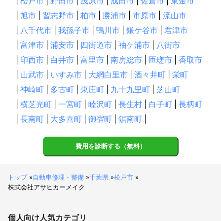
|
松戸市
|
野田市
|
茂原市
|
成田市
|
佐倉市
|
東金市
|
旭市
|
習志野市
|
柏市
|
勝浦市
|
市原市
|
流山市
|
八千代市
|
我孫子市
|
鴨川市
|
鎌ケ谷市
|
君津市
|
富津市
|
浦安市
|
四街道市
|
袖ケ浦市
|
八街市
|
印西市
|
白井市
|
富里市
|
南房総市
|
匝瑳市
|
香取市
|
山武市
|
いすみ市
|
大網白里市
|
酒々井町
|
栄町
|
神崎町
|
多古町
|
東庄町
|
九十九里町
|
芝山町
|
横芝光町
|
一宮町
|
睦沢町
|
長生村
|
白子町
|
長柄町
|
長南町
|
大多喜町
|
御宿町
|
鋸南町
|
費用を診断する（無料）
トップ
»
自動車修理・整備
»
千葉県
»
松戸市
»
株式会社アサヒカーメイク
個人向け
人気カテゴリ