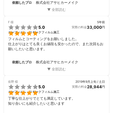
株式会社アサヒカーメイク
依頼したプロ
F
様
5年前

5.0
33,000
実際の料金
円

カーフィルム・スモークフィルム施工
フィルムとコーティングをお願いしました。

仕上がりはとても良くお値段も安かったので、また次回もお
願いしたいと思います。
株式会社アサヒカーメイク
依頼したプロ
佐野
様
2019年9月上旬 / 土日

5.0
28,944
実際の料金
円

カーフィルム・スモークフィルム施工
丁寧な仕上がりでとても満足しています。

知り合いにも紹介したいと思います