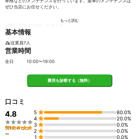
車検などのメンテナンスを行っています。愛車のメンテナンスは
ぜひ当店にお任せください。

営業時間:午前10時～午後７時。

基本情報
休業日：不定休

アクセス：ＪＲ千代田線・北松戸駅より徒歩８分。

従業員
7
人
営業時間
また、プロが選ぶカーケア用品店も併設しています。私たちの工
全日
10
:00〜
19
:00
場で実際に使用していて効果と使いやすさ、価格を日々検証して
皆さまに喜んでいただいているカーピカル商品です。

費用を診断する（無料）
こちらでは定期的に技術研修のや独立開業のスクールも開催して
これまでの実績
口コミ
・ポリマー加工　・カーフィルム　・ルームクリーニング　・ウ
ィンドリペア　・ガラスコーティング


5
80.0%
4.8

4
20.0%
・アルミホイールコーティング　　・カーナビ・オーディオ取


3
0.0%
付・販売　・自動車ガラス交換　・鈑金・塗装


5件のレビュ

2
0.0%
ー

1
0.0%
・車検・整備　・切文字、カッティングシート、ステッカー作