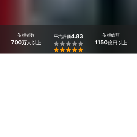
依頼者数
依頼総額
4.83
平均評価
700
1150
万
人以上
億円以上


最大５件
2分で依頼
見積が届く
プロを選ぶ
新潟県燕市の動画撮影のサービス一覧