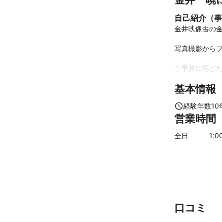
自己紹介（事
金井映像舎の金
写真撮影からプ
ご予算に応じた
基本情報
ブライダルで
ー等も手がけて
経験年数
10
営業時間
主な撮影機材

Canon 一眼
全日
1
:0
ドローン　DJI Ph
電動スタビライ
スライダー等

編集はAdobe C
これまでの実
世界遺産白川郷
口コミ
グランドセイコ
テレビ東京「水