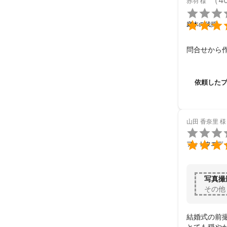
（4
赤羽
様


庭木の伐採
問合せから
依頼した
山田 香奈里
様


フォトウエデ
写真撮
その他
結婚式の前撮
とても穏や