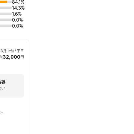
84.1%
14.3%
1.6%
0.0%
0.0%
年3月中旬 / 平日
32,000
金
円
内容
ない
。
