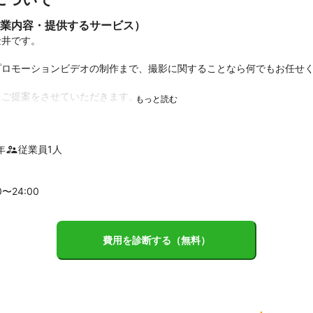
業内容・提供するサービス）
井です。

ロモーションビデオの制作まで、撮影に関することなら何でもお任せく
ご提案をさせていただきます。

のライブエンドロール、記録ビデオ撮影、オープニングムービー、プロ
おります。

年
従業員
1
人
レフ　レンズ各種

0〜
24
:00
antom4Pro MavicPro

ザー

費用を診断する（無料）
reative Cloudになります。
績
合掌造り保存財団　マナー啓発ビデオ制作担当

ーのプロモーションビデオの空撮担当

曜エンタ「証言者が激白！あの事件の知らなかったコトSP」へ空撮映像