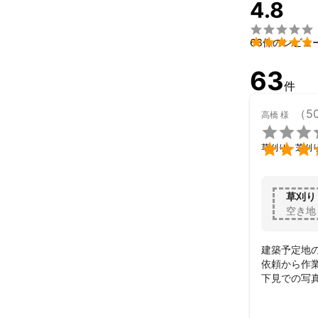
4.8
テレビ朝日「
アピールポイ

山岳での空撮等

63件のレビュ
あらゆる案件
63
件
（5
高橋
様


草刈り・芝刈
草刈り
空き地
建築予定地
依頼から作
下見での写
次回も利用