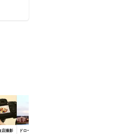
食店撮影
ドローン空撮
家族写真・記念写真の
フォトウエデ