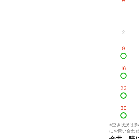
2
9
16
23
30
※空き状況は参
にお問い合わ
金井　暁