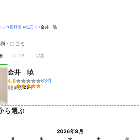
マン
»
長野県
»
塩尻市
»
金井 暁
判・口コミ
細
口コミ
写真
金井 暁
63
件
4.8


実績
102
件
済
から選ぶ
2026年8月
月
火
水
木
金