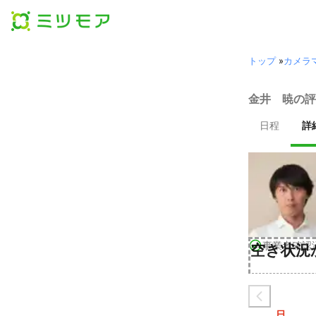
トップ
»
カメラ
金井 暁の評
日程
詳
事業者確認
空き状況
日