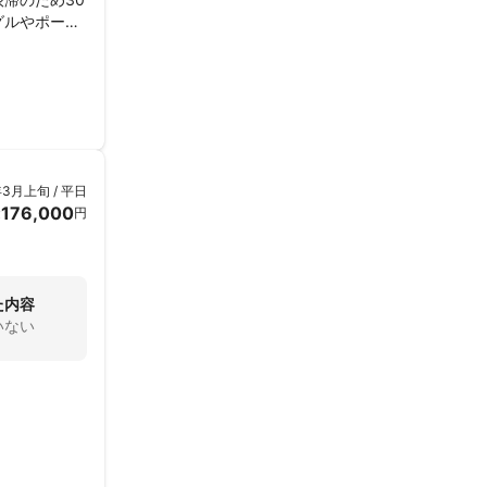
グルやポーズ
ました。それ
上のクオリテ
宣伝したいと
年3月上旬 / 平日
写真を見なが
176,000
金
円
た内容
いない