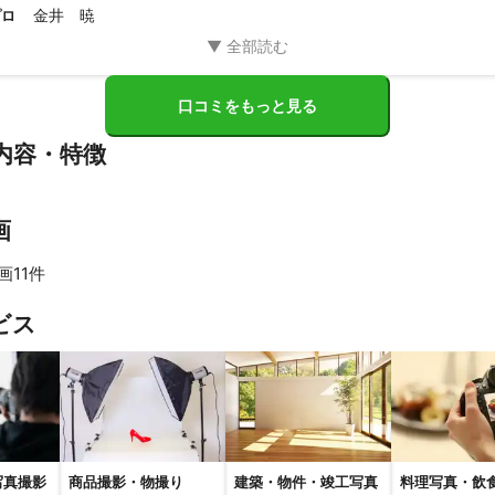
金井 暁
プロ
口コミをもっと見る
内容・特徴
画
画11件
すべて見る
ビス
写真撮影
商品撮影・物撮り
建築・物件・竣工写真
料理写真・飲