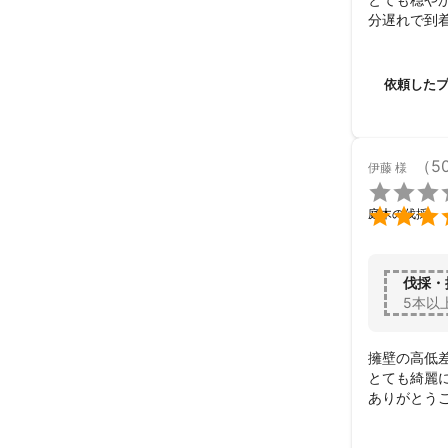
分遅れで到
の提案もして
あらかじめ
だけでなく
依頼した
ィで驚きまし
こんなに素
思います！！
長野県を訪
（5
伊藤
様
本当にかけ

ら、あの素

庭木の伐採
金井様の今
伐採・
5本以
擁壁の高低差
とても綺麗に
ありがとう