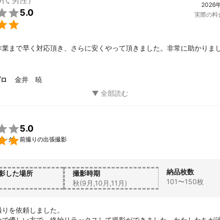
0代 男性）
2026

5.0
実際の料

作業まで早く対応頂き、さらに安くやって頂きました。非常に助かりま
金井 暁
プロ

5.0

ィング・前撮りの出張撮影
納品枚数
影した場所
撮影時期
101〜150枚
秋(9月,10月,11月)
りを依頼しました。

かで優しい方で、終始リラックスして撮影ができました。わたしたちが渋