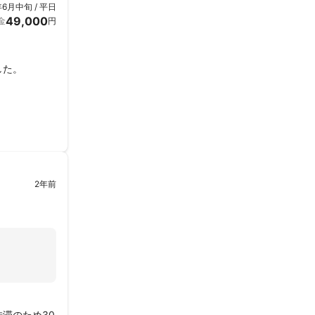
年6月中旬 / 平日
49,000
金
円
した。
2年前
滞のため30