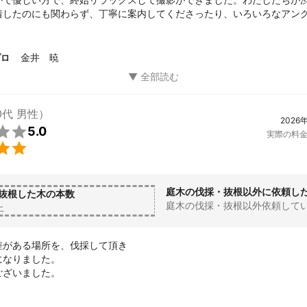
着したのにも関わらず、丁寧に案内してくださったり、いろいろなアン
くださったりしました。

イメージをお伝えしてあったので、希望通りのものも撮影していただけ
、さらにプロ目線での細かい立ち位置の指示もあり、仕上がりが想像以
金井 暁
プロ
た。

敵な金井様をもっとたくさんの方に知っていただきたいので、まわりに


れた際は、また写真の依頼をさせていただきたいです。

0代 男性）
2026
がえのない時間と思い出をありがとうございました！また出来上がった

5.0
実際の料
晴らしいひとときを思い出し噛み締めたいと思います。


後のますますのご発展、ご活躍をお祈りしています。
庭木の伐採・抜根以外に依頼し
抜根した木の本数
庭木の伐採・抜根以外依頼して
上
がある場所を、伐採して頂き

なりました。

ございました。