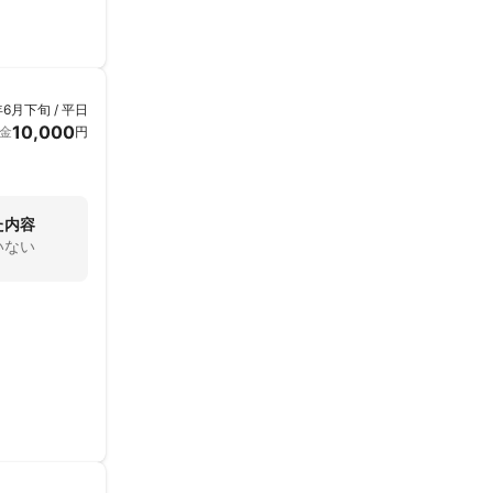
年6月下旬 / 平日
10,000
金
円
た内容
いない