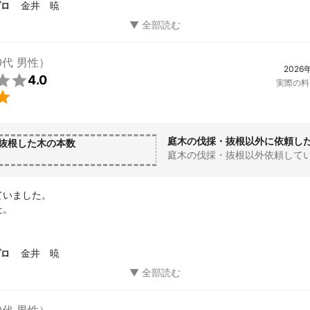
金井 暁
プロ
0代 男性）
2026

4.0
実際の料

庭木の伐採・抜根以外に依頼し
抜根した木の本数
庭木の伐採・抜根以外依頼して
いました。

た。
金井 暁
プロ