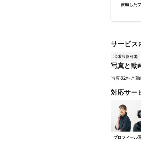
依頼した
サービス
出張撮影可能
写真と動
写真82件と動
対応サー
プロフィール