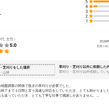

5
災害列島！奇跡の救出 カメラが捉えた真実！！」へ空撮映像提供

4
ント

3
、厳しい環境での撮影も対応できます。

ー

2
に柔軟に対応致します。

1
0代 女性）
2026

5.0
実際の料

り
草刈り・芝刈り以外に依頼した
・芝刈りをした場所
草刈り・芝刈り以外依頼してい
・山林
の地盤調査の関係で急ぎの草刈りが必要でした。

業終了まで３日間と言う迅速な対応をしていただき、とても助かりました
真も送っていただき、とても丁寧な仕事で感謝しかありません。

させていただきたいと思います。