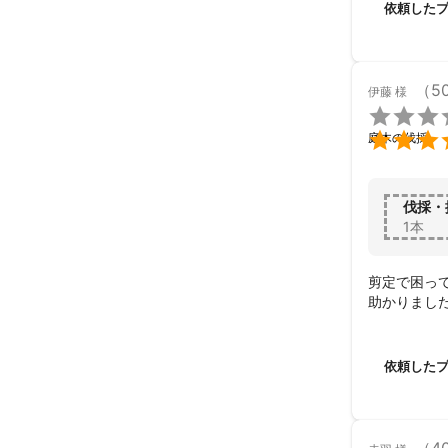
依頼した
（5
伊藤
様


庭木の伐採
伐採・
1本
剪定で困って
助かりまし
依頼した