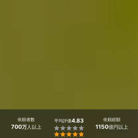
依頼者数
依頼総額
4.83
平均評価
700
1150
万
人以上
億円以上

