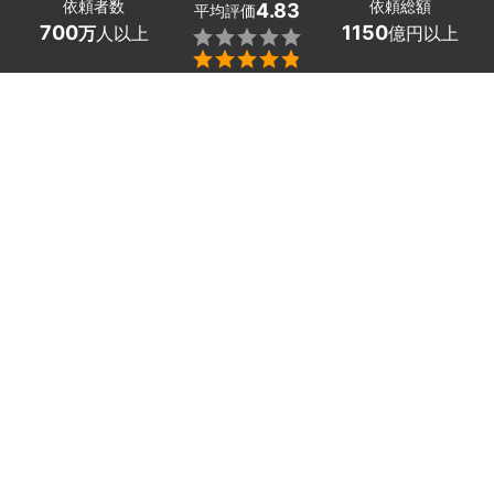
依頼者数
依頼総額
4.83
平均評価
700
1150
万
人以上
億円以上


最大５件
2分で依頼
見積が届く
プロを選ぶ
目次
1
新潟県弥彦村のおすすめ電気工事会社
2
新潟県弥彦村の機器設置・修理を依頼した人
の口コミ
3
市区町村から新潟県の電気工事会社を探す
新潟県弥彦村の機器設置・修理のサービス一覧