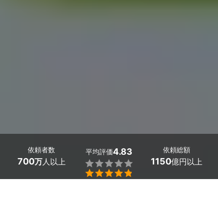
依頼者数
依頼総額
4.83
平均評価
700
1150
万
人以上
億円以上


最大５件
2分で依頼
見積が届く
プロを選ぶ