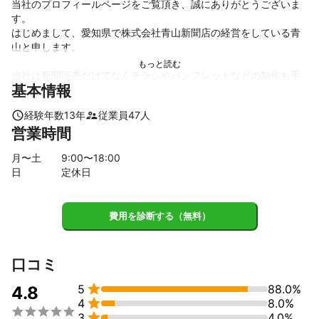
当社のプロフィールページをご覧頂き、誠にありがとうございま
す。

はじめまして、愛知県で株式会社青山新聞店の経営をしている青
山と申します。

当社は新聞販売だけでなくチラシやパンフレットなどの制作も手
基本情報
掛けており、

企業理念である「お客様へ魅力と感動をお届けします」を信条と
経験年数
13
年
従業員
47
人
して

営業時間
お客様の心へ届くデザイン制作に努めています。

月〜土
9
:00〜
18
:00
新聞屋ということで折込チラシ案件が多いですが、紙の販促物で
日
定休日
あれば

ほとんど対応可能です。

費用を診断する（無料）
いつも数多くのお客様よりご依頼いただいており、心より感謝申
し上げます。
これまでの実績
口コミ
・イタリアン飲食店様 折込チラシ、DM作成

・カフェ様 パンフレット、折込チラシ作成


5
88.0%
4.8
・ベーカリーショップ様 チラシ、DM作成


4
8.0%
・介護施設様 パンフレット、ロゴ、名刺作成



3
4.0%