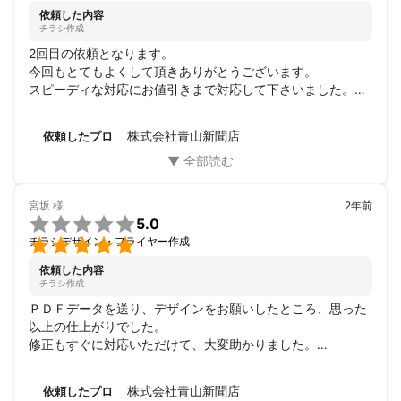
依頼した内容
チラシ作成
2回目の依頼となります。

今回もとてもよくして頂きありがとうございます。

スピーディな対応にお値引きまで対応して下さいました。

またお願いしたいと思います。
株式会社青山新聞店
依頼したプロ
宮坂
様
2年前

5.0

チラシデザイン・フライヤー作成
依頼した内容
チラシ作成
ＰＤＦデータを送り、デザインをお願いしたところ、思った
以上の仕上がりでした。

修正もすぐに対応いただけて、大変助かりました。

納期・仕上がり・対応、とてもよかったです。

また機会があれば依頼させていただきます。
株式会社青山新聞店
依頼したプロ