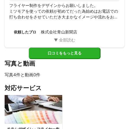
フライヤー制作をデザインからお願いしました。

ミツモアを使っての依頼が初めてだった為始めはお電話での
打ち合わせをさせていただき大まかなイメージや流れをお話
しし、その後チャットでのやり取りを行いました。

大まかなスケジュール感や、イメージ案の仕上がり日程など
株式会社青山新聞店
依頼したプロ
細かい日程調節を細かくこちらに報告くださり、大変助かり
ました。またチラシの用途をお伝えした所、追加内容はこう
したらどうでしょう？などよイメージについてもご提案して
頂いたり、積極的に行っていただきました。予算内に収まる
口コミをもっと見る
デザインにして頂いたり、大変助かりました。

写真と動画
今後、もしこちらで別のチラシを作る場合は御社にまたお願
いしたいと思います。
写真4件と動画0件
すべて見る
対応サービス