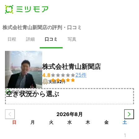
株式会社青山新聞店の評判・口コミ
日程
詳細
口コミ
写真
株式会社青山新聞店
25
件
4.8


実績
32
件
事業者確認済
空き状況から選ぶ
2026年8月
日
月
火
水
木
金
土
1