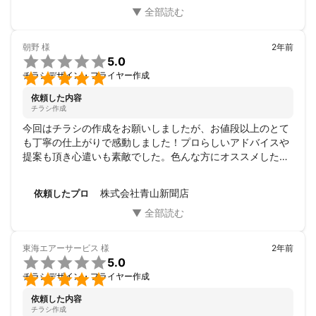
朝野
様
2年前

5.0

チラシデザイン・フライヤー作成
依頼した内容
チラシ作成
今回はチラシの作成をお願いしましたが、お値段以上のとて
も丁寧の仕上がりで感動しました！プロらしいアドバイスや
提案も頂き心遣いも素敵でした。色んな方にオススメしたい
方でした。ありがとうございます。
株式会社青山新聞店
依頼したプロ
東海エアーサービス
様
2年前

5.0

チラシデザイン・フライヤー作成
依頼した内容
チラシ作成