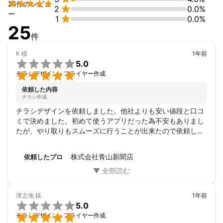
・福祉施設様 パンフレット、名刺作成


25件のレビュ

2
0.0%
・不動産会社様 折込チラシ作成

ー

1
0.0%
・和食飲食店様 折込チラシ作成
25
アピールポイント
件
得意分野は、現代のトレンドを取り入れた一瞬で目を惹くデザイ
ンが得意です。

K
様
1年前

少しでも興味を持っていただけましたら、ご連絡頂けましたら幸
5.0
いです。

チラシデザイン・フライヤー作成
依頼した内容
チラシ作成
チラシデザインを依頼しました。他社よりも安い値段と口コ
ミで決めました。初めて使うアプリだった為不安もありまし
たが、やり取りもスムーズに行うことが出来たので依頼して
よかったです。ありがとうございました。
株式会社青山新聞店
依頼したプロ
津之地
様
1年前

5.0

チラシデザイン・フライヤー作成