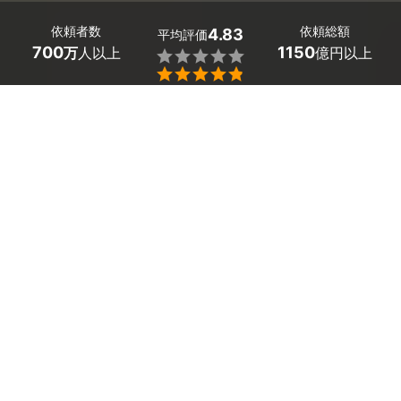
依頼者数
依頼総額
4.83
平均評価
700
1150
万
人以上
億円以上


最大５件
2分で依頼
見積が届く
プロを選ぶ
佐賀県鹿島市の車検・車の修理工場を探しましょう。
「気づけば車検の時期が迫っていた！」「車検予約って
どうしたらいいの？」そんな時、気になるのは費用や台
車、期間ですよね。
多数の佐賀県鹿島市の工場の中から、安くてもハイクオ
リティな車検工場を見つけましょう。
佐賀県鹿島市のおすすめ自動車修理・整備業者
「ずっと気になっていた車の傷があるんだけど」「板金
塗装工場にへこみの修理をしてほしい」など相談してい
ただければ、事前に見積もりを取ることができますよ。
(株)ダイ・ケンオートサービス
車検や車の修理に関するあなたのお悩みがすぐに解消で
このプロへの評価はまだありません。
きます！