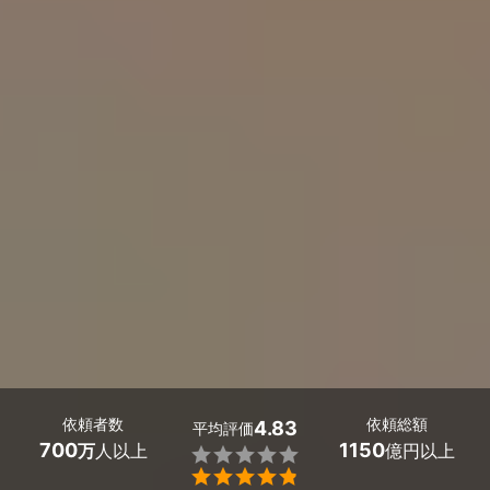
依頼者数
依頼総額
4.83
平均評価
700
1150
万
人以上
億円以上

