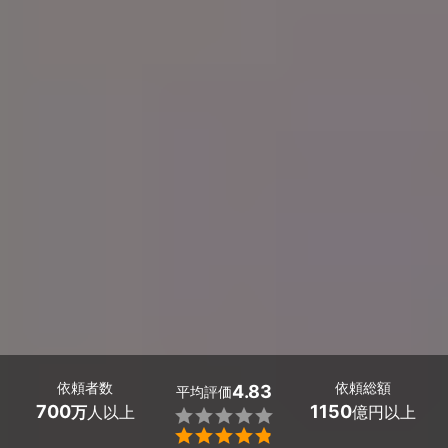
依頼者数
依頼総額
4.83
平均評価
700
1150
万
人以上
億円以上

