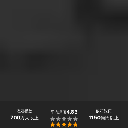
依頼者数
依頼総額
4.83
平均評価
700
1150
万
人以上
億円以上

