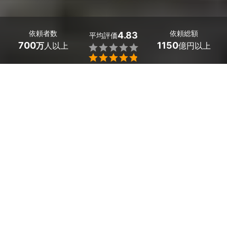
依頼者数
依頼総額
4.83
平均評価
700
1150
万
人以上
億円以上


大阪府貝塚市の庭木の植樹・植え替え業者探しはミツモア
で。
 美しい庭づくりには、専門の職人の知識と技術が不可欠
です。
 庭木選びは、見た目に美しい人気の庭木だけでなく、庭
の手入れのしやすさや、庭木の目隠しとしての機能性、高
い樹木と低木の組み合わせ方などもおすすめしてくれま
す。
 素人では気がつかない庭の土の入れ替えや、適切な植え
替え時期などもアドバイスしてくれるので、とても頼りに
なりますよ。
 新しい庭づくりや、庭のリフォームには、植樹や移植の
プロに依頼して、完成度の高い庭を作りましょう。