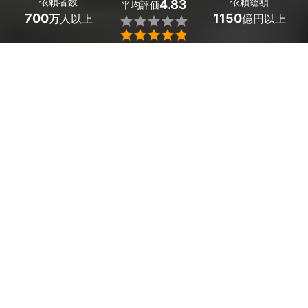
依頼者数
依頼総額
4.83
平均評価
700
1150
万
人以上
億円以上


大阪府河南町の庭木の植樹・植え替え業者探しはミツモア
で。
 美しい庭づくりには、専門の職人の知識と技術が不可欠
です。
 庭木選びは、見た目に美しい人気の庭木だけでなく、庭
の手入れのしやすさや、庭木の目隠しとしての機能性、高
い樹木と低木の組み合わせ方などもおすすめしてくれま
す。
 素人では気がつかない庭の土の入れ替えや、適切な植え
替え時期などもアドバイスしてくれるので、とても頼りに
なりますよ。
 新しい庭づくりや、庭のリフォームには、植樹や移植の
プロに依頼して、完成度の高い庭を作りましょう。
 気になる費用も、気軽に見積もりを取って、相談してみ
ましょう。