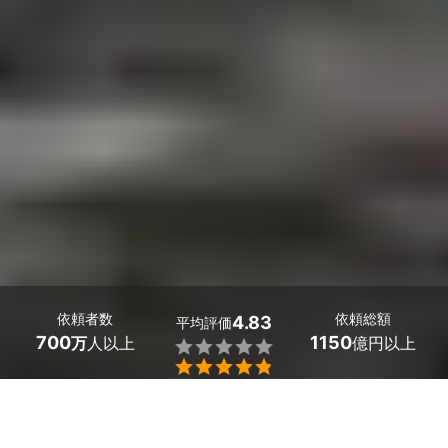
依頼者数
依頼総額
4.83
平均評価
700
1150
万
人以上
億円以上


大阪府大東市の庭木の植樹・植え替え業者探しはミツモア
で。