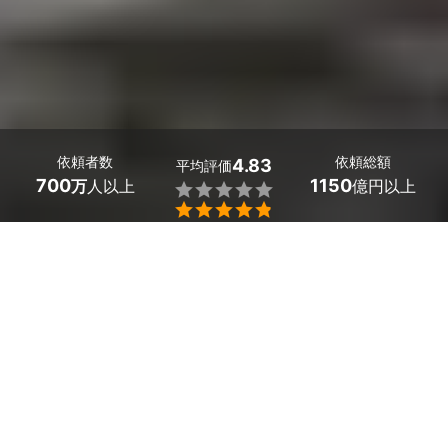
依頼者数
依頼総額
4.83
平均評価
700
1150
万
人以上
億円以上


大阪府羽曳野市の庭木の植樹・植え替え業者探しはミツモ
アで。
 美しい庭づくりには、専門の職人の知識と技術が不可欠
です。
 庭木選びは、見た目に美しい人気の庭木だけでなく、庭
の手入れのしやすさや、庭木の目隠しとしての機能性、高
い樹木と低木の組み合わせ方などもおすすめしてくれま
す。
 素人では気がつかない庭の土の入れ替えや、適切な植え