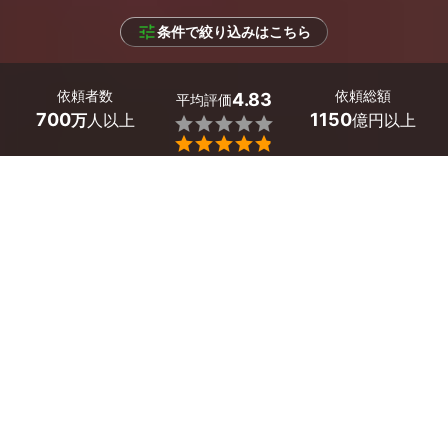
条件で絞り込みはこちら
依頼者数
依頼総額
4.83
平均評価
700
1150
万
人以上
億円以上


条件を選択して
最適なプロを見つけましょう
エリア
鳥取県 -
（未選択）
17
絞り込む
件
鳥取県のシロアリ駆除の料金は
1坪あたり3,200円～
で
す。駆除業者、建物の大きさ、薬剤、施工方法によって