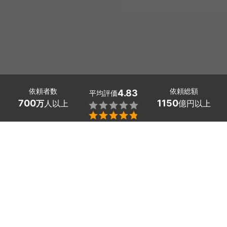
依頼者数
依頼総額
4.83
平均評価
700
1150
万
人以上
億円以上


東京都豊島区(池袋)の物置の設置工事や解体工事の業者探
しはミツモアで。
住まいを広く使いたいときに考える物置や倉庫の設置。
「イナバなどのおすすめメーカーの設置費用がわからな
い」「ブロックでの基礎作りや水平の取り方など、初心者
には難しい」と困っていませんか。
悩む前に東京都豊島区(池袋)の物置の施工業者や解体業者
を探してみましょう！